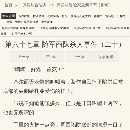
首页
>>
佣兵与冒险家
>>
佣兵与冒险家最新章节
(目录)
袁榛的鱼呀
大家在看
万界武尊
牧者密续
高武降临
枪火，朋克与死灵大师
葬神棺
混沌塔
万相之
王
剑帝
虫族在晶壁系世界
重生盘龙
-
-
-
佣兵与冒险家 袁榛的鱼呀
佣兵与冒险家全文阅读
佣兵与冒险家txt下载
佣兵与冒险家最新
-
章节
好看的奇幻小说
第六十七章 随军商队杀人事件（二十）
上一章
书 页
下一页
阅读记录
“啊啊，好疼，该死！”
基尔面无表情的叫喊着，装作自己掉下陷阱后被
底部的尖刺给扎穿受伤的样子。
虽说不知道能顶多久，但只是开口叫喊上两下，
他也无所谓的。
手里的火把一点亮，周围陷阱底部的情况一目了