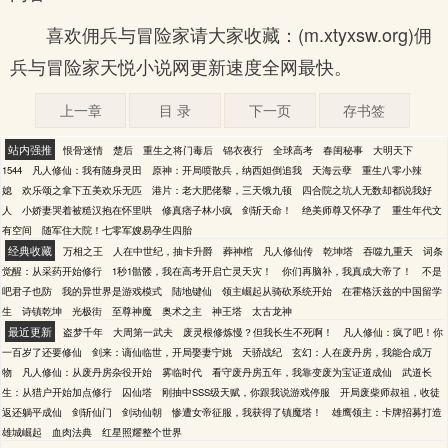
喜欢佣兵与冒险家请大家收藏：(m.xtyxsw.org)佣
兵与冒险家天悦小说网更新速度全网最快。
上一章
目 录
下一页
存书签
站内强推
恨骨迷情
楚后
重生之将门毒后
锦衣夜行
全球高考
春闺秘事
大明天下
1544
凡人修仙：我有随身灵田
原神：开局喷散兵，纳西妲倒追我
天海云孽
重生八零小辣
媳
欢乐颂之拿下五美欢乐无匹
港片：老大肥佬黎，三天饿九顿
四合院之坑人无数却都说我好
人
小娇妻哭着被糙汉抱在怀里哄
修真痞子林小疯
剑斩天命！
绝美师尊又怀孕了
重生年代文
有空间
随军住大院！七零军嫂易孕生四胎
经典收藏
万相之王
人在中世纪，抽卡升爵
葬神棺
凡人修仙传
乾坤塔
吞噬九重天
词条
觉醒：从采药开始修行
1秒1骷髅，我在高考开启亡灵天灾！
你们再脑补，我真成大帝了！
不是
吧君子也防
我的异世界是游戏模式
陆地键仙
领主崛起从骑砍系统开始
在霍格沃兹的中国留学
生
诗镇乾坤
光极街
至尊神魔
奥术之主
神王塔
太古龙神
最近更新
盗梦千年
大周第一武夫
废灵根修炼慢？但我长生不死啊！
凡人修仙：疯了吧！你
一百岁了还要修仙
剑来：谪仙临世，开局娶妻宁姚
天骄战纪
玄幻：人在废丹房，我能合成万
物
凡人修仙：从废丹房杂役开始
雾临时代
看守废丹房五年，我靠变废为宝证道成仙
武道长
生：从猎户开始加点修行
囚仙塔
刚抽中SSS级天赋，你跟我说游戏停服
开局废柴师叔祖，收徒
返还躺平成仙
剑斩仙门
剑动仙朝
惨遭女帝征服，我获得了镇魔塔！
雄鹰领主：卡牌招募打造
雄城崛起
血肉法典
红星照耀整个世界