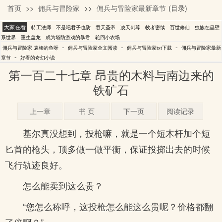
首页
>>
佣兵与冒险家
>>
佣兵与冒险家最新章节
(目录)
袁榛的鱼呀
大家在看
特工法师
不是吧君子也防
吞天圣帝
凌天剑尊
牧者密续
百世修仙
虫族在晶壁
系世界
重生盘龙
成为塔防游戏的暴君
轮回小农场
-
-
-
佣兵与冒险家 袁榛的鱼呀
佣兵与冒险家全文阅读
佣兵与冒险家txt下载
佣兵与冒险家最新
-
章节
好看的奇幻小说
第一百二十七章 昂贵的木料与南边来的
铁矿石
上一章
书 页
下一页
阅读记录
基尔真没想到，投枪嘛，就是一个短木杆加个短
匕首的枪头，顶多做一做平衡，保证投掷出去的时候
飞行轨迹良好。
怎么能卖到这么贵？
“您怎么称呼，这投枪怎么能这么贵呢？价格都翻