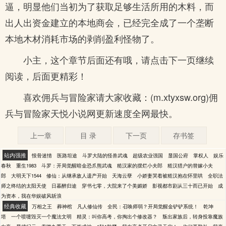
逼，明显他们当初为了获取足够生活所用的木料，而
出人出资金建立的本地商会，已经完全成了一个垄断
本地木材消耗市场的剥削盈利怪物了。
小主，这个章节后面还有哦，请点击下一页继续
阅读，后面更精彩！
喜欢佣兵与冒险家请大家收藏：(m.xtyxsw.org)佣
兵与冒险家天悦小说网更新速度全网最快。
上一章
目 录
下一页
存书签
站内强推
恨骨迷情
医路坦途
斗罗大陆的怪兽武魂
超级农业强国
显国公府
掌权人
娱乐
春秋
重生1983
斗罗：开局觉醒暗金恐爪熊武魂
糙汉家的摆烂小夫郎
糙汉猎户的替嫁小夫
郎
大明天下1544
修仙：从继承敌人遗产开始
天海云孽
小娇妻哭着被糙汉抱在怀里哄
全职法
师之终结的太阳天使
日暮醉归途
穿书七零，大院来了个美媚娇
影视都市剧从三十而已开始
成
为资本，我在华娱破风斩浪
经典收藏
万相之王
葬神棺
凡人修仙传
全民：召唤师弱？开局觉醒金铲铲系统！
乾坤
塔
一个喷嚏毁灭一个魔法文明
精灵：叫你高考，你掏出个修改器？
叛出家族后，转身投靠魔族