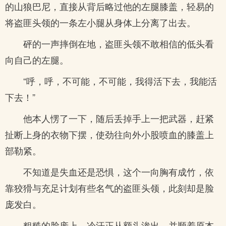
的山狼巴尼，直接从背后略过他的左腿膝盖，轻易的
将盗匪头领的一条左小腿从身体上分离了出去。
砰的一声摔倒在地，盗匪头领不敢相信的低头看
向自己的左腿。
“呼，呼，不可能，不可能，我得活下去，我能活
下去！”
他本人愣了一下，随后丢掉手上一把武器，赶紧
扯断上身的衣物下摆，使劲往向外小股喷血的膝盖上
部勒紧。
不知道是失血还是恐惧，这个一向胸有成竹，依
靠狡猾与充足计划有些名气的盗匪头领，此刻却是脸
庞发白。
粗糙的脸庞上，冷汗正从额头渗出，并顺着原本