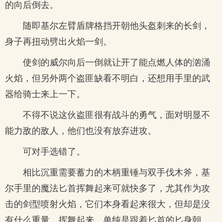
的向后倒去。
随即基尔左臂盾牌格挡开朝他头盔刺来的长剑，
身子再扭动劈出火焰一剑。
使剑的威尔向后一倒就让开了能点燃人体的汹涌
火焰，但另外两个盗匪缺看不明白，还想用手里的武
器给骑士来上一下。
不得不说这伙盗匪很有战斗的勇气，面对明显不
能力敌的敌人，他们也没有放弃进攻。
可对手选错了。
相比沉重需要蓄力的木柄重锤与双手伐木斧，基
尔手里的魔法匕首挥舞起来可就快多了，尤其作为攻
击的剑型喷射火焰，它们本身看起来很大，但却是没
有什么重量，挥舞起来，单纯是跟着匕首的匕身朝