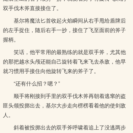
双手伐木斧直接接住了。
基尔将魔法匕首收起火焰瞬间从右手甩给盾牌后
的左手捉住，随后右手一抄，接住了飞至面前的斧子
握柄。
笑话，他平常用的最熟练的就是双手斧，尤其他
的那把越水头颅还能自己旋转着飞来飞去杀敌，他早
就习惯用手接住向他旋转飞来的斧子了。
“还有什么招？嗯？”
顺手将刚接到手里的双手伐木斧再朝着逃窜的盗
匪头领投掷出去，基尔大步走向楞楞看着他的使剑敌
人。
斜着被投掷出去的双手斧呼啸着追上了没逃两步