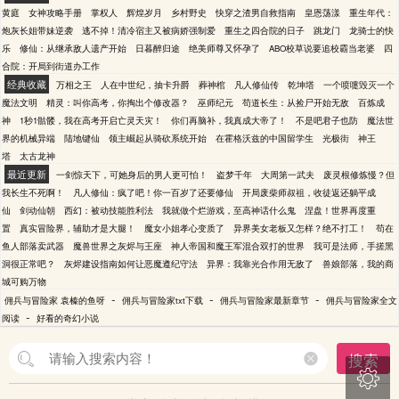
黄庭
女神攻略手册
掌权人
辉煌岁月
乡村野史
快穿之渣男自救指南
皇恩荡漾
重生年代：
炮灰长姐带妹逆袭
逃不掉！清冷宿主又被病娇强制爱
重生之四合院的日子
跳龙门
龙骑士的快
乐
修仙：从继承敌人遗产开始
日暮醉归途
绝美师尊又怀孕了
ABO校草说要追校霸当老婆
四
合院：开局到街道办工作
经典收藏
万相之王
人在中世纪，抽卡升爵
葬神棺
凡人修仙传
乾坤塔
一个喷嚏毁灭一个
魔法文明
精灵：叫你高考，你掏出个修改器？
巫师纪元
苟道长生：从捡尸开始无敌
百炼成
神
1秒1骷髅，我在高考开启亡灵天灾！
你们再脑补，我真成大帝了！
不是吧君子也防
魔法世
界的机械异端
陆地键仙
领主崛起从骑砍系统开始
在霍格沃兹的中国留学生
光极街
神王
塔
太古龙神
最近更新
一剑惊天下，可她身后的男人更可怕！
盗梦千年
大周第一武夫
废灵根修炼慢？但
我长生不死啊！
凡人修仙：疯了吧！你一百岁了还要修仙
开局废柴师叔祖，收徒返还躺平成
仙
剑动仙朝
西幻：被动技能胜利法
我就做个烂游戏，至高神话什么鬼
涅盘！世界再度重
置
真实冒险界，辅助才是大腿！
魔女小姐孝心变质了
异界美女老板又怎样？绝不打工！
苟在
鱼人部落卖武器
魔兽世界之灰烬与王座
神人帝国和魔王军混合双打的世界
我可是法师，手搓黑
洞很正常吧？
灰烬建设指南如何让恶魔遵纪守法
异界：我靠光合作用无敌了
兽娘部落，我的商
城可购万物
-
-
-
佣兵与冒险家 袁榛的鱼呀
佣兵与冒险家txt下载
佣兵与冒险家最新章节
佣兵与冒险家全文
-
阅读
好看的奇幻小说
搜索
