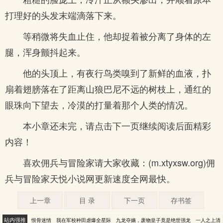
打理好的头发末端滴落下来。
等稍微将失血止住，他却捉着被分离了身体的左
腿，浑身颤抖起来。
他的头顶上，有夜行鸟类嗅到了新鲜的血液，扑
扇着翅膀落在了距离山狼巴尼不远的树枝上，通红的
眼珠向下望去，冷漠的打量着那个人类的情况。
本小章还未完，请点击下一页继续阅读后面精彩
内容！
喜欢佣兵与冒险家请大家收藏：(m.xtyxsw.org)佣
兵与冒险家天悦小说网更新速度全网最快。
上一章
目 录
下一页
存书签
站内强推
恨骨迷情
我在军校种田虐爆全星际
九龙夺嫡，废物皇子竟是绝世强龙
一人之上清