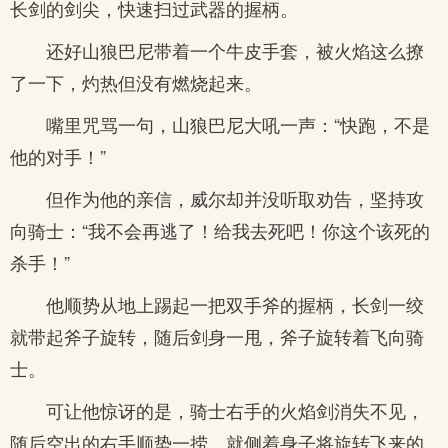
长剑的剑尖，快速扫过武器的握柄。
还好山狼巴尼带着一个牛皮手套，被火焰这么撩
了一下，灼热但没有燃烧起来。
嘴里咒骂一句，山狼巴尼大吼一声：“快跑，不是
他的对手！”
但作为他的亲信，威尔却并没听取劝告，坚持攻
向骑士：“我不会再逃了！给我去死吧！你这个该死的
杀手！”
他顺势从地上踢起一把双手斧的握柄，长剑一绞
就带起斧子旋转，随后剑身一甩，斧子旋转着飞向骑
士。
可让他惊讶的是，骑士右手的火焰剑消失不见，
随后空出的右手顺势一捞，就侧着身子将旋转飞来的