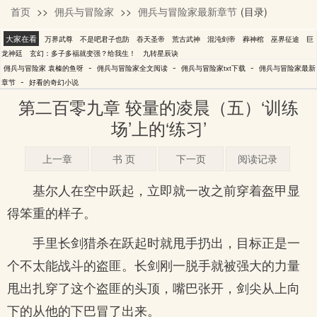
首页
>>
佣兵与冒险家
>>
佣兵与冒险家最新章节
(目录)
袁榛的鱼呀
大家在看
万界武尊
不是吧君子也防
吞天圣帝
荒古武神
混沌剑帝
葬神棺
巫界征途
巨
龙神廷
玄幻：多子多福就变强？给我生！
九转星辰诀
-
-
-
佣兵与冒险家 袁榛的鱼呀
佣兵与冒险家全文阅读
佣兵与冒险家txt下载
佣兵与冒险家最新
-
章节
好看的奇幻小说
第二百零九章 较量的凌晨（五）‘训练
场’上的‘练习’
上一章
书 页
下一页
阅读记录
基尔人在空中跃起，立即就一改之前穿着盔甲显
得笨重的样子。
手里长剑猎杀在跃起时就甩手扔出，目标正是一
个不太能战斗的盗匪。长剑刚一脱手就被强大的力量
甩出扎穿了这个盗匪的头顶，嘴巴张开，剑尖从上向
下的从他的下巴冒了出来。