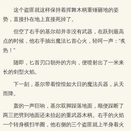
这个盗匪就这样保持着挥舞木柄重锤砸地的姿
势，直接扑在地上直接死掉了。
但空了右手的基尔却并非没有武器，在跃到最高
点的时候，他右手抽出魔法匕首心火，轻呵一声：“炙
热！”
随即，匕首刃口朝外的方向，便喷射出了一米来
长的剑型火焰。
下一刻，基尔带着惶惶如大日的魔法兵器，从天
而降。
轰的一声巨响，基尔双脚踩落地面，顺便踩断了
两三把劈到地面还未抬起的重武器木柄。右手的火焰
一个转身横扫半圈，他右侧的三个盗匪就上半身着火