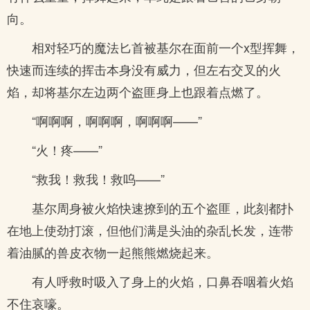
向。
相对轻巧的魔法匕首被基尔在面前一个x型挥舞，
快速而连续的挥击本身没有威力，但左右交叉的火
焰，却将基尔左边两个盗匪身上也跟着点燃了。
“啊啊啊，啊啊啊，啊啊啊——”
“火！疼——”
“救我！救我！救呜——”
基尔周身被火焰快速撩到的五个盗匪，此刻都扑
在地上使劲打滚，但他们满是头油的杂乱长发，连带
着油腻的兽皮衣物一起熊熊燃烧起来。
有人呼救时吸入了身上的火焰，口鼻吞咽着火焰
不住哀嚎。