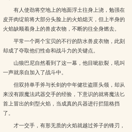
有人使劲将空地上的地面浮土往身上浇，勉强在
皮开肉绽前将大部分头脸上的火焰熄灭，但上半身的
火焰缺顺着身上的兽皮衣物，不断的往全身燃去。
平常一个两个宝贝的不行的防水兽皮衣物，此刻
却成了夺取他们性命和战斗力的关键点。
山狼巴尼自然看到了这一幕，他目呲欲裂，吼叫
一声就亲自加入了战斗中。
但双持单手斧与长剑的中年健壮盗匪头领，却从
来没有跟魔法武器交手的经验，下意识的就将魔法匕
首上冒出的剑型火焰，当成真的兵器进行拦阻格挡
了。
才一交手，有形无质的火焰就越过斧子的锋刃，