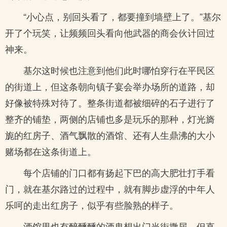
“小心点，别回头看了，都要撞到墙壁上了。”基尔
开了个玩笑，让频频回头看向他武器的商会伙计回过
神来。
基尔这时候也注意到他们此时哪怕穿行在平民区
的街道上，但这条朝向镇子宴会举办场所的道路，却
好像被特殊对待了。整条街道都被细碎的石子进行了
整齐的铺垫，两侧的店铺也多是玩乐的那种，灯光旖
旎的红房子、酒气飘散的酒馆、还有人生鼎沸的大小
赌场都在这条街道上。
每个店铺的门口都有扬起下巴的高大肥壮打手看
门，就在基尔路过的过程中，就有脚步虚浮的中年人
乐呵的走出红房子，似乎有些脸熟的样子。
酒馆里也有醉醺醺的酒鬼想出门当街撒尿，但直