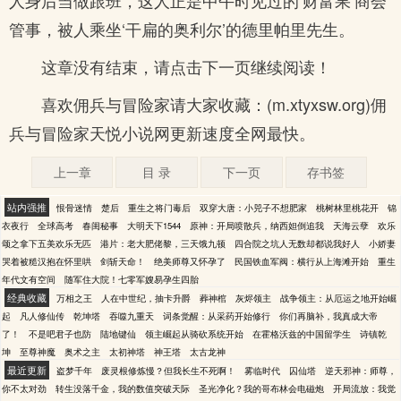
人身后当做跟班，这人正是中午时见过的‘财富果’商会
管事，被人乘坐‘干扁的奥利尔’的德里帕里先生。
这章没有结束，请点击下一页继续阅读！
喜欢佣兵与冒险家请大家收藏：(m.xtyxsw.org)佣
兵与冒险家天悦小说网更新速度全网最快。
上一章
目 录
下一页
存书签
站内强推
恨骨迷情
楚后
重生之将门毒后
双穿大唐：小兕子不想肥家
桃树林里桃花开
锦
衣夜行
全球高考
春闺秘事
大明天下1544
原神：开局喷散兵，纳西妲倒追我
天海云孽
欢乐
颂之拿下五美欢乐无匹
港片：老大肥佬黎，三天饿九顿
四合院之坑人无数却都说我好人
小娇妻
哭着被糙汉抱在怀里哄
剑斩天命！
绝美师尊又怀孕了
民国铁血军阀：横行从上海滩开始
重生
年代文有空间
随军住大院！七零军嫂易孕生四胎
经典收藏
万相之王
人在中世纪，抽卡升爵
葬神棺
灰烬领主
战争领主：从厄运之地开始崛
起
凡人修仙传
乾坤塔
吞噬九重天
词条觉醒：从采药开始修行
你们再脑补，我真成大帝
了！
不是吧君子也防
陆地键仙
领主崛起从骑砍系统开始
在霍格沃兹的中国留学生
诗镇乾
坤
至尊神魔
奥术之主
太初神塔
神王塔
太古龙神
最近更新
盗梦千年
废灵根修炼慢？但我长生不死啊！
雾临时代
囚仙塔
逆天邪神：师尊，
你不太对劲
转生没落千金，我的数值突破天际
圣光净化？我的哥布林会电磁炮
开局流放：我觉