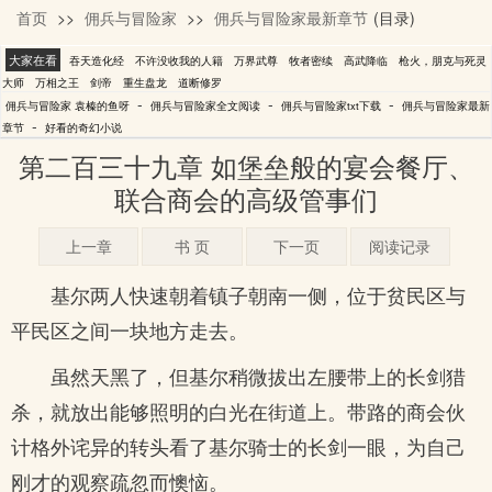
首页
>>
佣兵与冒险家
>>
佣兵与冒险家最新章节
(目录)
袁榛的鱼呀
大家在看
吞天造化经
不许没收我的人籍
万界武尊
牧者密续
高武降临
枪火，朋克与死灵
大师
万相之王
剑帝
重生盘龙
道断修罗
-
-
-
佣兵与冒险家 袁榛的鱼呀
佣兵与冒险家全文阅读
佣兵与冒险家txt下载
佣兵与冒险家最新
-
章节
好看的奇幻小说
第二百三十九章 如堡垒般的宴会餐厅、
联合商会的高级管事们
上一章
书 页
下一页
阅读记录
基尔两人快速朝着镇子朝南一侧，位于贫民区与
平民区之间一块地方走去。
虽然天黑了，但基尔稍微拔出左腰带上的长剑猎
杀，就放出能够照明的白光在街道上。带路的商会伙
计格外诧异的转头看了基尔骑士的长剑一眼，为自己
刚才的观察疏忽而懊恼。