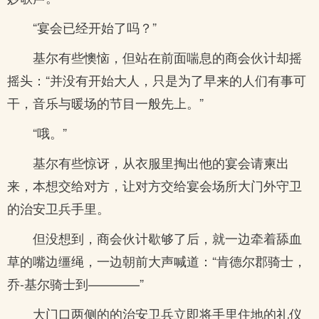
“宴会已经开始了吗？”
基尔有些懊恼，但站在前面喘息的商会伙计却摇
摇头：“并没有开始大人，只是为了早来的人们有事可
干，音乐与暖场的节目一般先上。”
“哦。”
基尔有些惊讶，从衣服里掏出他的宴会请柬出
来，本想交给对方，让对方交给宴会场所大门外守卫
的治安卫兵手里。
但没想到，商会伙计歇够了后，就一边牵着舔血
草的嘴边缰绳，一边朝前大声喊道：“肯德尔郡骑士，
乔-基尔骑士到————”
大门口两侧的的治安卫兵立即将手里住地的礼仪