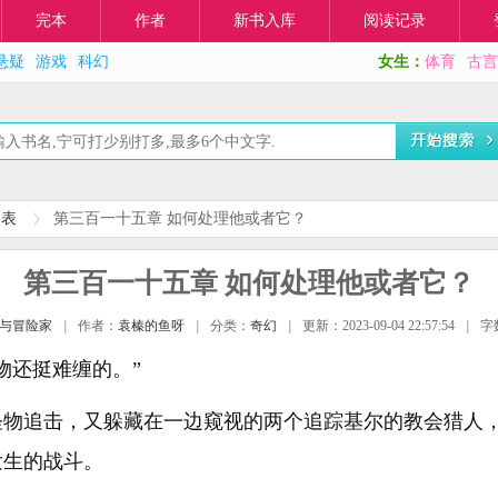
完本
作者
新书入库
阅读记录
悬疑
游戏
科幻
女生：
体育
古言
列表
第三百一十五章 如何处理他或者它？
第三百一十五章 如何处理他或者它？
与冒险家
|
作者：
袁榛的鱼呀
|
分类：
奇幻
|
更新：2023-09-04 22:57:54
|
字
物还挺难缠的。”
怪物追击，又躲藏在一边窥视的两个追踪基尔的教会猎人
发生的战斗。