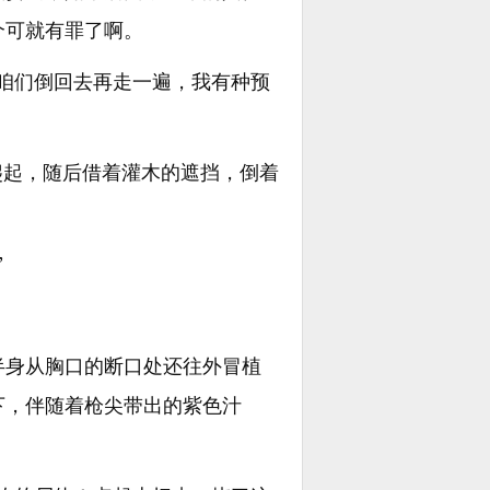
个可就有罪了啊。
咱们倒回去再走一遍，我有种预
爬起，随后借着灌木的遮挡，倒着
”
半身从胸口的断口处还往外冒植
下，伴随着枪尖带出的紫色汁