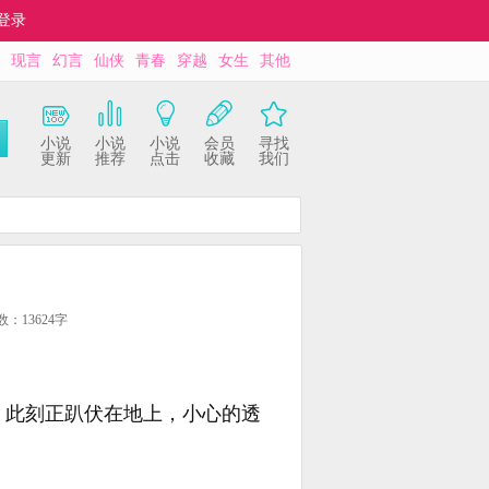
登录
现言
幻言
仙侠
青春
穿越
女生
其他
小说
小说
小说
会员
寻找
更新
推荐
点击
收藏
我们
数：13624字
，此刻正趴伏在地上，小心的透