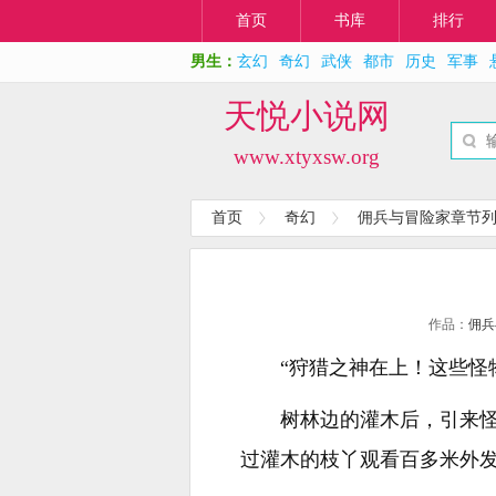
首页
书库
排行
男生：
玄幻
奇幻
武侠
都市
历史
军事
天悦小说网
www.xtyxsw.org
首页
奇幻
佣兵与冒险家章节
作品：
佣兵
“狩猎之神在上！这些怪
树林边的灌木后，引来
过灌木的枝丫观看百多米外