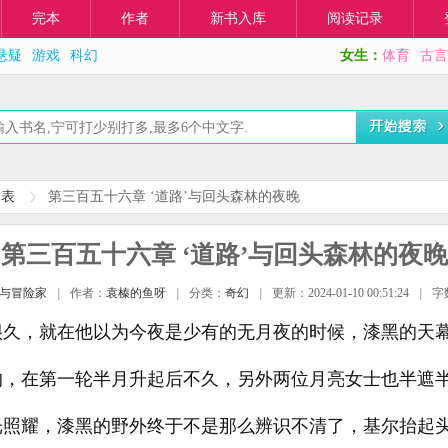
完本
作者
新书入库
阅读记录
悬疑
游戏
科幻
女生：
体育
古言
列表
第三百五十六章 ‘道路’与回头森林的夜晚
第三百五十六章 ‘道路’与回头森林的夜晚
与冒险家
|
作者：
袁榛的鱼呀
|
分类：
奇幻
|
更新：2024-01-10 00:51:24
|
字
很久，就在他以为今夜是少有的无月夜的时候，漆黑的天
的，在第一轮半月升起后不久，另外两位月亮女士也半遮
光照耀，漆黑的野外终于不是那么辨识不清了，基尔抬起