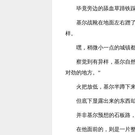
毕竟旁边的舔血草蹄铁
基尔战靴在地面左右蹭
样。
嘿，稍微小一点的城镇
察觉到有异样，基尔自
对劲的地方。”
火把放低，基尔半蹲下
但底下显露出来的东西
并非基尔预想的石板路
在他面前的，则是一片整