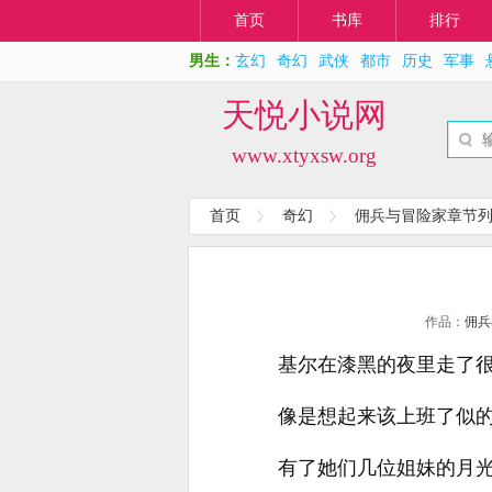
首页
书库
排行
男生：
玄幻
奇幻
武侠
都市
历史
军事
天悦小说网
www.xtyxsw.org
首页
奇幻
佣兵与冒险家章节
作品：
佣兵
基尔在漆黑的夜里走了
像是想起来该上班了似
有了她们几位姐妹的月