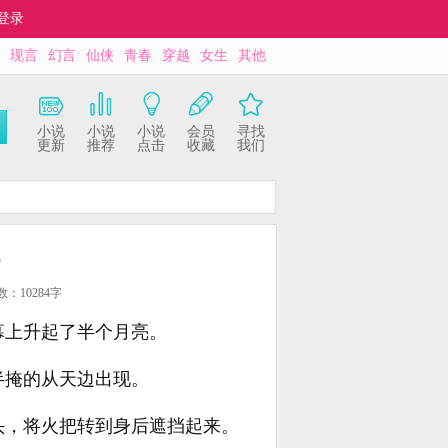
登录
现言
幻言
仙侠
青春
穿越
女生
其他
小说
小说
小说
会员
寻找
更新
推荐
点击
收藏
我们
数：10284字
幕上升起了半个月亮。
半掩的从天边出现。
头，将火把转到身后遮挡起来。