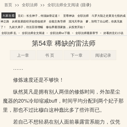
首页
>>
全职法师
>>
全职法师全文阅读
(目录)
乱
大家在看
玄幻：长生神子，何须妹骨证道！
至尊神诀
全职法师
斗罗大陆之史莱克七怪的成
神之路
从研发易筋经开始登临彼岸
全能主角导师
混沌天帝诀
爹，别苟了出山吧，你真无敌
了！
九叔大弟子，功法百倍增幅
修仙界最强家族，从投资开始！
-
-
-
-
全职法师 乱
全职法师全文阅读
全职法师txt下载
全职法师最新章节
好看的玄幻小说
第54章 稀缺的雷法师
上一章
书 页
下一章
阅读记录
……
修炼速度还是不够快！
纵然莫凡是拥有别人两倍的修炼时间，外加星尘
魔器的20%冷却缩减buff，时间平均分配到两个妃子那
里，那也不过比穆白这种蠢比多了些许而已。
若自己不想轻易在别人面前暴露雷系能力，仅凭