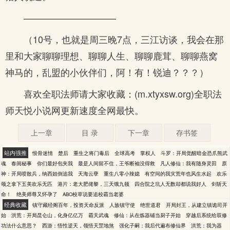
——————————
（10号，也就是周三晚7点，三江访谈，我会在那
里和大家聊聊理想、聊聊人生、聊聊鹿茸、聊聊燕窝
神马的，乱盟的小伙伴们，阿！有！锐迪？？？）
喜欢全职法师请大家收藏：(m.xtyxsw.org)全职法
师天悦小说网更新速度全网最快。
上一章
目 录
下一章
存书签
站内强推
恨骨迷情
楚后
重生之将门毒后
全球高考
掌权人
斗罗：开局觉醒暗金恐爪熊武
魂
春闺秘事
你们最好包夹我
最是人间留不住，王爷断袖没得救
凡人修仙：我有随身灵田
原
神：开局喷散兵，纳西妲倒追我
天海云孽
重生八零小辣媳
有空间的我灾荒年也风生水起
欢乐
颂之拿下五美欢乐无匹
港片：老大肥佬黎，三天饿九顿
四合院之坑人无数却都说我好人
剑斩天
命！
绝美师尊又怀孕了
ABO校草说要追校霸当老婆
经典收藏
镇守藏经阁百年，投资天命反派
人族镇守使
绝世道君
开局封王，从建立镇诡司开
始
洪荒：开局昆仑山，化身亿亿万
霸天武魂
修仙：从在炼器铺当厨子开始
穿越后系统给双修
功法什么意思？
西游：悟性逆天，领悟天罡地煞
强化子嗣：我后代遍布修仙界
洪荒：我为器