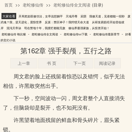
首页
>>
老蛇修仙传
>>
老蛇修仙传全文阅读
(目录)
咯比猴
大家在看
开局奖励双修功法，女帝说想躺平
天域丹尊
采阴
我修天道，见谁都能一招秒
废
武魂？我，逆天进化，震惊世界
反派：禁区神子！我狩猎天命大道
从研发易筋经开始登临彼
岸
混沌天帝诀
苟在禁地十年，我摆烂都能无敌
修仙界最强家族，从投资开始！
-
-
-
-
老蛇修仙传 咯比猴
老蛇修仙传全文阅读
老蛇修仙传txt下载
老蛇修仙传最新章节
好看
的玄幻小说
第162章 强手裂颅，五行之路
上一章
书 页
下一页
阅读记录
周文君的脸上还残留着惊恐以及错愕，似乎无法
相信，许黑敢突然出手。
下一秒，空间波动一闪，周文君整个人直接消失
了，但脑袋却是裂开，也不知死没有。
许黑望着地面残留的鲜血和骨头碎片，眉头紧
锁。