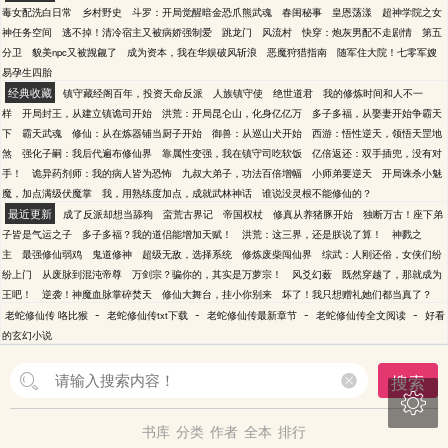
毒女配洗白日常
乡村野史
斗罗：开局觉醒暗金恐爪熊武魂
春闺秘事
皇恩荡漾
超神学院之女
神任务空间
逃不掉！清冷宿主又被病娇强制爱
跳龙门
风流村
快穿：炮灰男配不走剧情
第五
分卫
貌美npc又被觊觎了
成为资本，我在华娱破风斩浪
恶魔狩猎指南
随军住大院！七零军嫂
易孕生四胎
经典收藏
镇守藏经阁百年，投资天命反派
人族镇守使
绝世道君
我的修炼时间和人不一
样
开局封王，从建立镇诡司开始
洪荒：开局昆仑山，化身亿亿万
多子多福，从娶妻开始争霸天
下
霸天武魂
修仙：从在炼器铺当厨子开始
御兽：从巡山犬开始
西游：悟性逆天，领悟天罡地
煞
强化子嗣：我后代遍布修仙界
靠属性变强，我在镇守司吃软饭
亿倍返还：双手插兜，没有对
手！
诡异药剂师：我的病人皆为恐怖
九叔大弟子，功法百倍增幅
小师弟要逆天
开局诛杀小魅
魔，加点满级伏魔掌
我，用熟练度加点，成就武林神话
谁说没灵根不能修仙的？
最近更新
成了反派却想当舔狗
蛮荒古界记
帝国权杖
修真从养猪豚开始
独断万古！座下弟
子皆是气运之子
多子多福？我的道侣能增加天赋！
洪荒：这三界，还是朕说了算！
神戮之
主
最强修仙弱鸡
鬼道修神
超级无敌，选择系统
修炼废柴闯仙界
综武：人刚还俗，女侠们纷
纷上门
从废脉到混沌帝尊
万剑宗？骗你的，其实是万萝宗！
风爻幻薮
既然穿越了，那就成为
王吧！
逆袭！神魔血脉掌碎焚天
修仙大舞台，挂小你别来
坏了！我只想赠礼她们都当真了？
-
-
-
-
老蛇修仙传 咯比猴
老蛇修仙传txt下载
老蛇修仙传最新章节
老蛇修仙传全文阅读
好看
的玄幻小说
搜索

书库
分类
作者
全本
排行