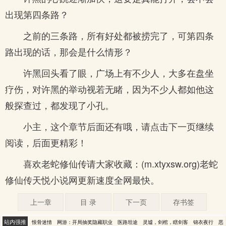
出现第四条路？
之前的三条路，所有好处都被捞完了，可第四条
路出现的话，那会是什么情形？
许黑回头看了眼，广场上有不少人，大多在盘坐
疗伤，对许黑的举动视若无睹，因为不少人都如他这
般探查过，都发现了小孔。
小主，这个章节后面还有哦，请点击下一页继续
阅读，后面更精彩！
喜欢老蛇修仙传请大家收藏：(m.xtyxsw.org)老蛇
修仙传天悦小说网更新速度全网最快。
上一章
目 录
下一页
存书签
站内强推
恨骨迷情
网游：开局抽奖隐藏职业
医路坦途
灵墟，剑棺，瞎剑客
锦衣夜行
恶