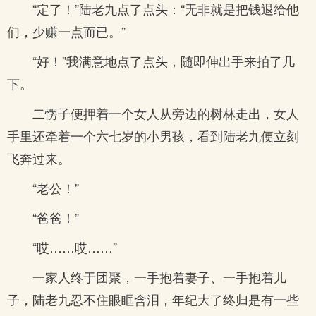
“定了！”陆老九点了点头：“无非就是把钱退给他
们，少赚一点而已。”
“好！”我满意地点了点头，随即伸出手来拍了几
下。
二愣子便押着一个女人从旁边的树林走出，女人
手里还牵着一个六七岁的小男孩，看到陆老九便立刻
飞奔过来。
“老公！”
“爸爸！”
“哎……哎……”
一家人终于团聚，一手抱着妻子、一手抱着儿
子，陆老九忍不住眼眶含泪，年纪大了终归是有一些