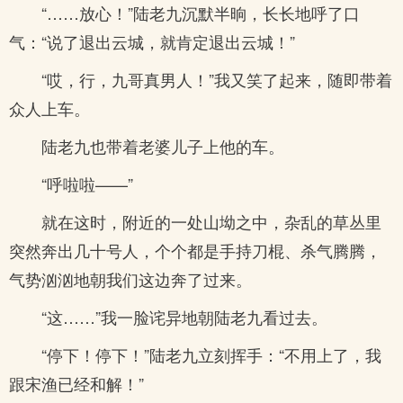
“……放心！”陆老九沉默半晌，长长地呼了口
气：“说了退出云城，就肯定退出云城！”
“哎，行，九哥真男人！”我又笑了起来，随即带着
众人上车。
陆老九也带着老婆儿子上他的车。
“呼啦啦——”
就在这时，附近的一处山坳之中，杂乱的草丛里
突然奔出几十号人，个个都是手持刀棍、杀气腾腾，
气势汹汹地朝我们这边奔了过来。
“这……”我一脸诧异地朝陆老九看过去。
“停下！停下！”陆老九立刻挥手：“不用上了，我
跟宋渔已经和解！”