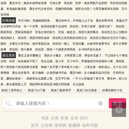
追我
重生年代：炮灰长姐带妹逆袭
天海云孽
风流村
快穿：炮灰男配不走剧情
苟在四合院捡
漏
表弟媳妇秦淮茹
重生年代文有空间
恶魔狩猎指南
随军住大院！七零军嫂易孕生四胎
五行
杂灵根
经典收藏
年代1960：穿越南锣鼓巷，
重生60年代，开局就上山下乡
重生60带空间
穿越北平
从光荣时代开始
你一个交警，抢刑侦的案子合适吗
四合院：开局工程师，逼我匀房？
四合院：
刚得系统，贾家逼我接济
官场之绝对权力
官场：被贬后，我强大身世曝光
四合院之坑人无数却
都说我好人
四合院：我是何雨柱他叔
四合院之张浩然的淡然生活
四合院之我的生活主打个随心
随性
从重生九零开始：做空美股石油
四合院一狠人
官途狂飙：从秘书到省委书记
港片之警察
故事
四合院：智斗禽兽
四合院：我有一个抽奖倍增系统
从1949开始当县长
最近更新
重生之娱乐圈教父
我的大小魔女
大明星爱上我
孽徒你无敌了，下山找你七个师姐
去吧
快穿：短命炮灰不死了
美女总裁，请上车
五十年代：带着随身空间进城奔小康
甩我是
吧？那就捡个校花回家当老婆
悔婚？反手娶了资本家大小姐！
八零赶海：鱼虾成山，九个女儿吃
香喝辣
重生在好莱坞
权力巅峰：从省府秘书开始
重回1982：从小舢板到远洋巨轮
开局穷光
蛋，赚钱全靠挂！
病娇美女总裁爱上我
交叉平行线
一不小心穿越成了老天爷
重生64，猎人出
身，妻女被我宠上天
我的黑科技系统是18级文明造物
凡尘战场
-
-
-
-
跳龙门 抚琴的人
跳龙门txt下载
跳龙门最新章节
跳龙门全文阅读
好看的都市小说
搜索

书库
分类
作者
全本
排行
首页
点击榜
推荐榜
收藏榜
临时书架