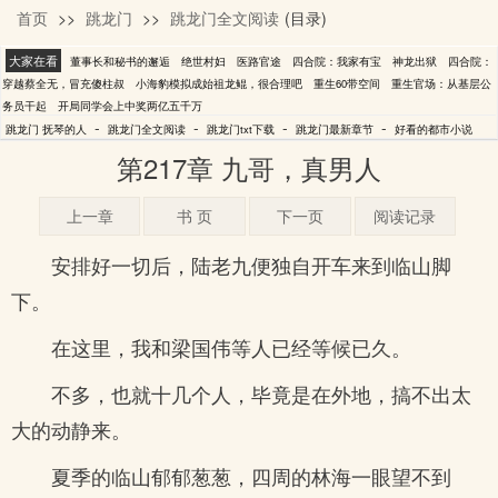
首页
>>
跳龙门
>>
跳龙门全文阅读
(目录)
抚琴的人
大家在看
董事长和秘书的邂逅
绝世村妇
医路官途
四合院：我家有宝
神龙出狱
四合院：
穿越蔡全无，冒充傻柱叔
小海豹模拟成始祖龙鲲，很合理吧
重生60带空间
重生官场：从基层公
务员干起
开局同学会上中奖两亿五千万
-
-
-
-
跳龙门 抚琴的人
跳龙门全文阅读
跳龙门txt下载
跳龙门最新章节
好看的都市小说
第217章 九哥，真男人
上一章
书 页
下一页
阅读记录
安排好一切后，陆老九便独自开车来到临山脚
下。
在这里，我和梁国伟等人已经等候已久。
不多，也就十几个人，毕竟是在外地，搞不出太
大的动静来。
夏季的临山郁郁葱葱，四周的林海一眼望不到