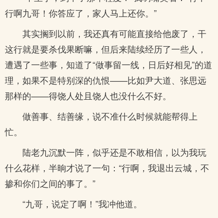
行啊九哥！你答应了，家人马上还你。”
其实搁到以前，我还真有可能直接给他废了，干
这行就是要杀伐果断嘛，但后来陆续经历了一些人，
遭遇了一些事，知道了“做事留一线，日后好相见”的道
理，如果不是特别深的仇恨——比如尹大道、张思远
那样的——得饶人处且饶人也没什么不好。
做善事、结善缘，说不准什么时候就能帮得上
忙。
陆老九沉默一阵，似乎还是不敢相信，以为我玩
什么花样，半晌才说了一句：“行啊，我退出云城，不
掺和你们之间的事了。”
“九哥，说定了啊！”我冲他道。