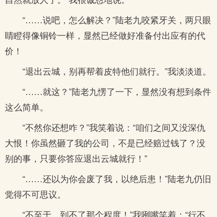
“……说吧，怎么解决？”陆老九咬紧牙关，两只眼
睛瞪得像铜铃一样，显然已经做好准备付出应有的代
价！
“退出云城，别再帮着皮特他们就行。”我淡淡道。
“……就这？”陆老九愣了一下，显然没有想到条件
这么简单。
“不然你还想咋？”我笑着说：“咱们之间又没深仇
大恨！你虽然砸了我的公司，不是已经赔过钱了？没
别的事，只要你答应退出云城就行！”
“……还以为你会废了我，以绝后患！”陆老九仍旧
觉得不可思议。
“不至于，到不了那个程度！”我咧嘴笑着：“行不