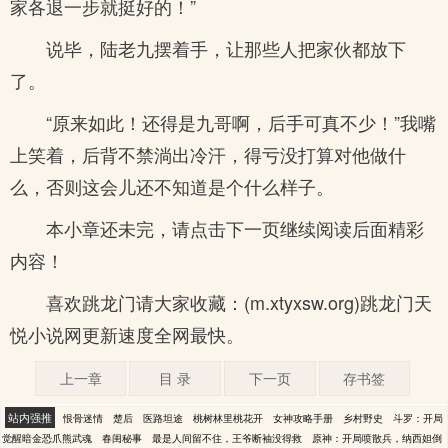
家各退一步就挺好的！”
说毕，陆老九摆着手，让那些人把家伙都放下
了。
“原来如此！还得是九哥啊，后手可真不少！”我嘴
上笑着，后背不禁淌出冷汗，得亏没打算对他做什
么，否则这会儿还不知道是个什么样子。
本小章还未完，请点击下一页继续阅读后面精彩
内容！
喜欢跳龙门请大家收藏：(m.xtyxsw.org)跳龙门天
悦小说网更新速度全网最快。
上一章
目 录
下一页
存书签
站内强推
恨骨迷情
楚后
医路坦途
桃树林里桃花开
女神攻略手册
乡村野史
斗罗：开局
觉醒暗金恐爪熊武魂
春闺秘事
最是人间留不住，王爷断袖没得救
原神：开局喷散兵，纳西妲倒