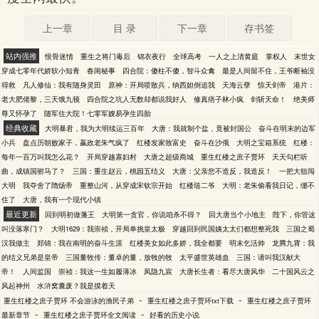
上一章
目 录
下一章
存书签
站内强推
恨骨迷情
重生之将门毒后
锦衣夜行
全球高考
一人之上清黄庭
掌权人
末世女
穿成七零年代娇软小知青
春闺秘事
四合院：傻柱不傻，智斗众禽
最是人间留不住，王爷断袖没
得救
凡人修仙：我有随身灵田
原神：开局喷散兵，纳西妲倒追我
天海云孽
惊天剑帝
港片：
老大肥佬黎，三天饿九顿
四合院之坑人无数却都说我好人
修真痞子林小疯
剑斩天命！
绝美师
尊又怀孕了
随军住大院！七零军嫂易孕生四胎
经典收藏
大明暴君，我为大明续运三百年
大唐：我就制个盐，竟被封国公
奋斗在明末的边军
小兵
盘点历朝败家子，嬴政老朱气疯了
红楼发家致富史
奋斗在沙俄
大明之宝箱系统
红楼：
每年一百万叫我怎么花？
开局穿越寡妇村
大唐之超级商城
重生红楼之庶子贾环
天天勾栏听
曲，成镇国驸马了？
三国：重生赵云，桃园五结义
大唐：父亲您不造反，我造反！
一把大狙闯
大明
我夺舍了隋炀帝
重整山河，从穿成宋钦宗开始
红楼琏二爷
大明：老朱偷看我日记，绷不
住了
大唐，我有一个现代小镇
最近更新
回到明初做藩王
大明第一贪官，你说咱杀不得？
回大唐当个小地主
陛下，你管这
叫没落寒门？
大明1629：我崇祯，开局单挑皇太极
穿越回到民国姨太太们都想整死我
三国之蜀
汉我做主
郑锦：我在南明的奋斗生涯
红楼美女如此多娇，我全都要
明末乞活帅
龙腾九霄：我
的结义兄弟是皇帝
三国董牧传：董卓的董，放牧的牧
太平盛世英雄血
三国：请叫我汉献大
帝！
人间监国
崇祯：我这一生如履薄冰
凤隐九宸
大唐长生者：看尽大唐风华
二十国风云之
风起神州
水浒窝囊废？我是摸着天
-
-
重生红楼之庶子贾环 不会游泳的渔民子弟
重生红楼之庶子贾环txt下载
重生红楼之庶子贾环
-
-
最新章节
重生红楼之庶子贾环全文阅读
好看的历史小说