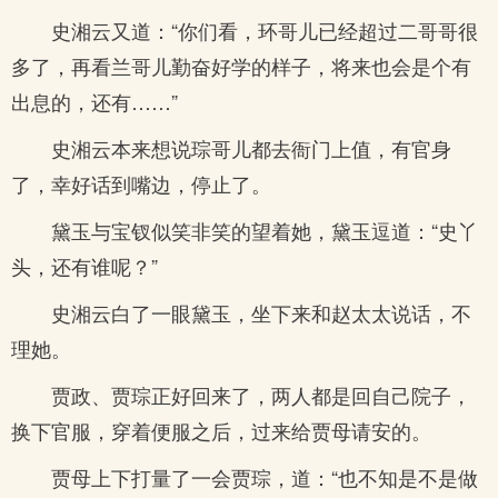
史湘云又道：“你们看，环哥儿已经超过二哥哥很
多了，再看兰哥儿勤奋好学的样子，将来也会是个有
出息的，还有……”
史湘云本来想说琮哥儿都去衙门上值，有官身
了，幸好话到嘴边，停止了。
黛玉与宝钗似笑非笑的望着她，黛玉逗道：“史丫
头，还有谁呢？”
史湘云白了一眼黛玉，坐下来和赵太太说话，不
理她。
贾政、贾琮正好回来了，两人都是回自己院子，
换下官服，穿着便服之后，过来给贾母请安的。
贾母上下打量了一会贾琮，道：“也不知是不是做