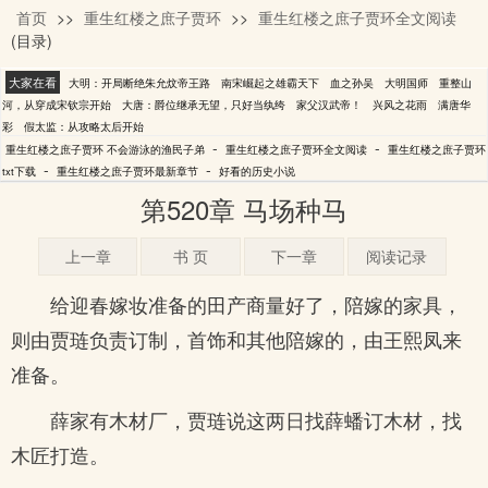
首页
>>
重生红楼之庶子贾环
>>
重生红楼之庶子贾环全文阅读
不会游泳的渔民子弟
(目录)
大家在看
大明：开局断绝朱允炆帝王路
南宋崛起之雄霸天下
血之孙吴
大明国师
重整山
河，从穿成宋钦宗开始
大唐：爵位继承无望，只好当纨绔
家父汉武帝！
兴风之花雨
满唐华
彩
假太监：从攻略太后开始
-
-
重生红楼之庶子贾环 不会游泳的渔民子弟
重生红楼之庶子贾环全文阅读
重生红楼之庶子贾环
-
-
txt下载
重生红楼之庶子贾环最新章节
好看的历史小说
第520章 马场种马
上一章
书 页
下一章
阅读记录
给迎春嫁妆准备的田产商量好了，陪嫁的家具，
则由贾琏负责订制，首饰和其他陪嫁的，由王熙凤来
准备。
薛家有木材厂，贾琏说这两日找薛蟠订木材，找
木匠打造。