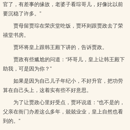
官了，有差事的缘故，老婆子看琮哥儿，好像比以前
要沉稳了许多。”
贾母留贾琮在荣庆堂吃饭，贾环则跟贾政去了荣
禧堂书房。
贾环将皇上跟韩王殿下讲的，告诉贾政。
贾政有些尴尬的问道：“环哥儿，皇上让韩王殿下
助我，可是因为你？”
如果是因为自己儿子年纪小，不好升官，把功劳
算在自己头上，这着实有些不好意思。
为了让贾政心里好受点，贾环说道：“也不是的，
父亲在衙门办差这么多年，兢兢业业，皇上自然也看
到的。”