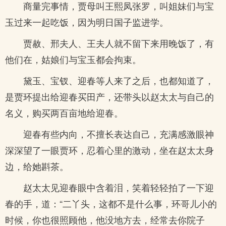
商量完事情，贾母叫王熙凤张罗，叫姐妹们与宝
玉过来一起吃饭，因为明日国子监进学。
贾赦、邢夫人、王夫人就不留下来用晚饭了，有
他们在，姑娘们与宝玉都会拘束。
黛玉、宝钗、迎春等人来了之后，也都知道了，
是贾环提出给迎春买田产，还带头以赵太太与自己的
名义，购买两百亩地给迎春。
迎春有些内向，不擅长表达自己，充满感激眼神
深深望了一眼贾环，忍着心里的激动，坐在赵太太身
边，给她斟茶。
赵太太见迎春眼中含着泪，笑着轻轻拍了一下迎
春的手，道：“二丫头，这都不是什么事，环哥儿小的
时候，你也很照顾他，他没地方去，经常去你院子