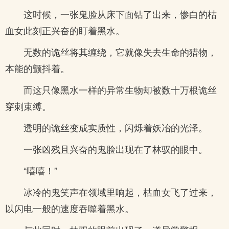
这时候，一张鬼脸从床下面钻了出来，惨白的枯
血女此刻正兴奋的盯着黑水。
无数的诡丝将其缠绕，它就像失去生命的猎物，
本能的颤抖着。
而这只像黑水一样的异常生物却被数十万根诡丝
穿刺束缚。
透明的诡丝变成实质性，闪烁着妖冶的光泽。
一张凶残且兴奋的鬼脸出现在了林驭的眼中。
“嘻嘻！”
冰冷的鬼笑声在领域里响起，枯血女飞了过来，
以闪电一般的速度吞噬着黑水。