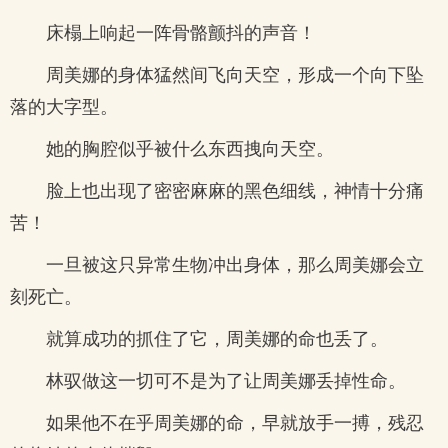
床榻上响起一阵骨骼颤抖的声音！
周美娜的身体猛然间飞向天空，形成一个向下坠
落的大字型。
她的胸腔似乎被什么东西拽向天空。
脸上也出现了密密麻麻的黑色细线，神情十分痛
苦！
一旦被这只异常生物冲出身体，那么周美娜会立
刻死亡。
就算成功的抓住了它，周美娜的命也丢了。
林驭做这一切可不是为了让周美娜丢掉性命。
如果他不在乎周美娜的命，早就放手一搏，残忍