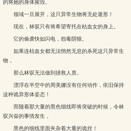
的将她的身体摧毁。
领域一旦展开，这只异常生物将无处遁形！
现在，林驭只有将希望寄托在枯血女的身上。
它的偷袭快如闪电，怨毒阴狠。
如果连枯血女都无法悄然无息的杀死这只异常生
物，
那么林驭无法做到拯救人质。
漂浮在半空中的周美娜没有任何动作，依旧保持
这种诡异形体姿态！
而随着那大量的黑色细线即将突破的时候，令林
驭兴奋的事情发生，
黑色的细线里面夹杂着大量的诡丝！