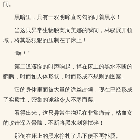
间。
黑暗里，只有一双明眸直勾勾的盯着黑水！
当这只异常生物脱离周美娜的瞬间，林驭展开领
域，将其恶狠狠的压制在了床上！
“啊！”
第二道凄惨的叫声响起，掉在床上的黑水不断的
翻腾，时而如人体形状，时而形成不规则的图案。
它的身体里面被大量的诡丝占领，现在已经形成
了实质性，密集的诡丝令人不寒而栗。
看得出来，这只异常生物现在非常痛苦，枯血女
的攻击深入骨髓，不断将黑水刺穿搅碎！
那倒在床上的黑水挣扎了几下便不再扑腾。