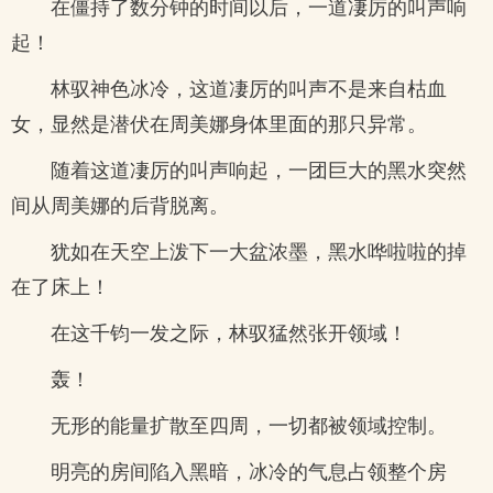
在僵持了数分钟的时间以后，一道凄厉的叫声响
起！
林驭神色冰冷，这道凄厉的叫声不是来自枯血
女，显然是潜伏在周美娜身体里面的那只异常。
随着这道凄厉的叫声响起，一团巨大的黑水突然
间从周美娜的后背脱离。
犹如在天空上泼下一大盆浓墨，黑水哗啦啦的掉
在了床上！
在这千钧一发之际，林驭猛然张开领域！
轰！
无形的能量扩散至四周，一切都被领域控制。
明亮的房间陷入黑暗，冰冷的气息占领整个房