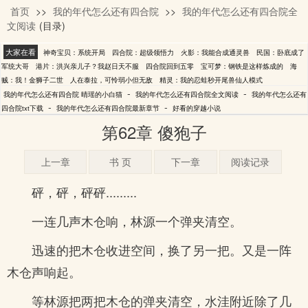
首页
>>
我的年代怎么还有四合院
>>
我的年代怎么还有四合院全
晴瑶的小白猫
文阅读
(目录)
大家在看
神奇宝贝：系统开局
四合院：超级领悟力
火影：我能合成通灵兽
民国：卧底成了
军统大哥
港片：洪兴亲儿子？我赵日天不服
四合院回到五零
宝可梦：钢铁是这样炼成的
海
贼：我！金狮子二世
人在泰拉，可怜弱小但无敌
精灵：我的忍蛙秒开尾兽仙人模式
-
-
我的年代怎么还有四合院 晴瑶的小白猫
我的年代怎么还有四合院全文阅读
我的年代怎么还有
-
-
四合院txt下载
我的年代怎么还有四合院最新章节
好看的穿越小说
第62章 傻狍子
上一章
书 页
下一章
阅读记录
砰，砰，砰砰.........
一连几声木仓响，林源一个弹夹清空。
迅速的把木仓收进空间，换了另一把。又是一阵
木仓声响起。
等林源把两把木仓的弹夹清空，水洼附近除了几