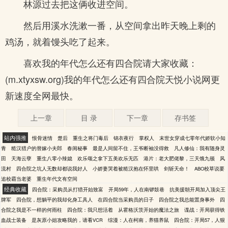
林源过去把这俩收进空间。
然后用溪水洗漱一番，从空间拿出昨天晚上剩的
鸡汤，就着馒头吃了起来。
喜欢我的年代怎么还有四合院请大家收藏：
(m.xtyxsw.org)我的年代怎么还有四合院天悦小说网更
新速度全网最快。
上一章
目 录
下一章
存书签
站内强推
恨骨迷情
楚后
重生之将门毒后
锦衣夜行
掌权人
末世女穿成七零年代娇软小知
青
糙汉猎户的替嫁小夫郎
春闺秘事
最是人间留不住，王爷断袖没得救
凡人修仙：我有随身灵
田
天海云孽
重生八零小辣媳
欢乐颂之拿下五美欢乐无匹
港片：老大肥佬黎，三天饿九顿
风
流村
四合院之坑人无数却都说我好人
小娇妻哭着被糙汉抱在怀里哄
剑斩天命！
ABO校草说要
追校霸当老婆
重生年代文有空间
经典收藏
四合院：采购员从打猎开始致富
开局59年，人在南锣鼓巷
抗美援朝开局加入顶尖王
牌军
四合院，想躺平的我却化身工具人
在四合院当采购员的日子
四合院之我总能置身事外
四
合院之我是不一样的何雨柱
四合院：我只想活着
从霍格沃茨开始的魔法之旅
谍战：开局获得铁
血战士装备
是灰原小姐攻略我的，请看VCR
综漫：人在柯南，养猫养鼠
四合院：开局57，人狠