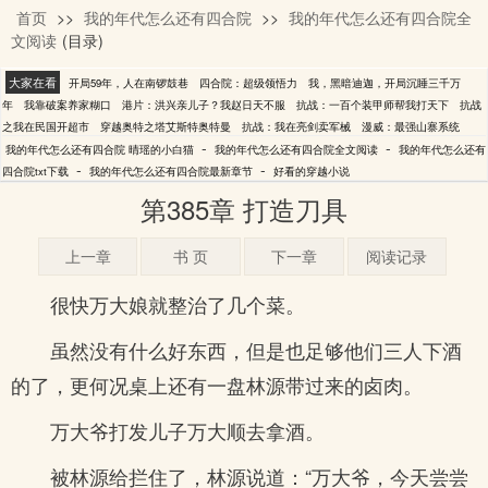
首页
>>
我的年代怎么还有四合院
>>
我的年代怎么还有四合院全
晴瑶的小白猫
文阅读
(目录)
大家在看
开局59年，人在南锣鼓巷
四合院：超级领悟力
我，黑暗迪迦，开局沉睡三千万
年
我靠破案养家糊口
港片：洪兴亲儿子？我赵日天不服
抗战：一百个装甲师帮我打天下
抗战
之我在民国开超市
穿越奥特之塔艾斯特奥特曼
抗战：我在亮剑卖军械
漫威：最强山寨系统
-
-
我的年代怎么还有四合院 晴瑶的小白猫
我的年代怎么还有四合院全文阅读
我的年代怎么还有
-
-
四合院txt下载
我的年代怎么还有四合院最新章节
好看的穿越小说
第385章 打造刀具
上一章
书 页
下一章
阅读记录
很快万大娘就整治了几个菜。
虽然没有什么好东西，但是也足够他们三人下酒
的了，更何况桌上还有一盘林源带过来的卤肉。
万大爷打发儿子万大顺去拿酒。
被林源给拦住了，林源说道：“万大爷，今天尝尝