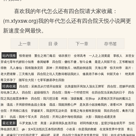
喜欢我的年代怎么还有四合院请大家收藏：
(m.xtyxsw.org)我的年代怎么还有四合院天悦小说网更
新速度全网最快。
上一章
目 录
下一章
存书签
站内强推
恨骨迷情
重生之将门毒后
锦衣夜行
全球高考
一人之上清黄庭
掌权人
末世女
穿成七零年代娇软小知青
春闺秘事
四合院：傻柱不傻，智斗众禽
最是人间留不住，王爷断袖没
得救
凡人修仙：我有随身灵田
原神：开局喷散兵，纳西妲倒追我
天海云孽
惊天剑帝
港片：
老大肥佬黎，三天饿九顿
四合院之坑人无数却都说我好人
修真痞子林小疯
剑斩天命！
绝美师
尊又怀孕了
随军住大院！七零军嫂易孕生四胎
经典收藏
四合院：采购员从打猎开始致富
抗美援朝开局加入顶尖王牌军
四合院，想躺平的我
却化身工具人
四合院：超级领悟力
四合院：我有一个狩猎空间
在四合院当采购员的日子
四合
院之我总能置身事外
四合院：我只想活着
柯南：顶级魅魔，狂拆cp
从霍格沃茨开始的魔法之
旅
谍战：开局获得铁血战士装备
谍战：我能洞察心声
是灰原小姐攻略我的，请看VCR
穿越四
合院：开局狼口逃生
穿越诸天，我是阿瓦达剑圣
影视之每次都有新技能
我在四合院，禽兽只是
菜！
抗战：我有个军火库
四合院：开局让易中海给我捐款
火影：我能合成通灵兽
最近更新
斗罗龙族入世
美漫：从获得美队血清开始
祁同伟握大狙，监督沙瑞金侯亮平
当铠
降临源氏重工
gb：女A无法抵抗五条悟的诱惑
小欢喜：你是我的救赎
在龙珠世界中变强
青云
录：磕遍宗门CP后我恋爱了
崛起吧，蓝星
四合院之我有恐龙世界空间
无职：转生成为鲁迪的妹