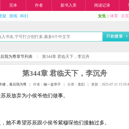
完本
作者
新书入库
阅读记录
悬疑
游戏
科幻
女生：
体育
古言
幕后我为尊章节列表
第344章 君临天下，李沉舟
第344章 君临天下，李沉舟
衣楼，幕后我为尊
|
作者：
抽一盒华子
|
分类：
玄幻
|
更新：2025-07-21 15:19:4
让苏辰放弃为小侯爷他们做事。
人，她不希望苏辰跟小侯爷紫穆琛他们接触过多。