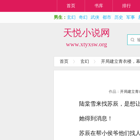
首页
书库
排行
男生：
玄幻
奇幻
武侠
都市
历史
军事
天悦小说网
www.xtyxsw.org
首页
玄幻
开局建立青衣楼，
作品：
开局建立青
陆棠雪来找苏辰，是想
她得到消息！
苏辰在帮小侯爷他们找