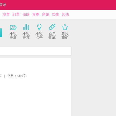
登录
现言
幻言
仙侠
青春
穿越
女生
其他
小说
小说
小说
会员
寻找
更新
推荐
点击
收藏
我们
7
|
字数：4310字