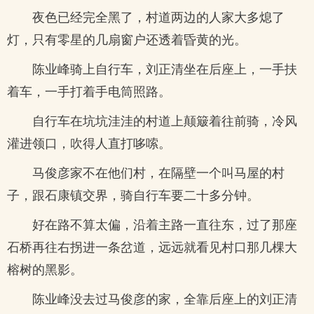
夜色已经完全黑了，村道两边的人家大多熄了
灯，只有零星的几扇窗户还透着昏黄的光。
陈业峰骑上自行车，刘正清坐在后座上，一手扶
着车，一手打着手电筒照路。
自行车在坑坑洼洼的村道上颠簸着往前骑，冷风
灌进领口，吹得人直打哆嗦。
马俊彦家不在他们村，在隔壁一个叫马屋的村
子，跟石康镇交界，骑自行车要二十多分钟。
好在路不算太偏，沿着主路一直往东，过了那座
石桥再往右拐进一条岔道，远远就看见村口那几棵大
榕树的黑影。
陈业峰没去过马俊彦的家，全靠后座上的刘正清