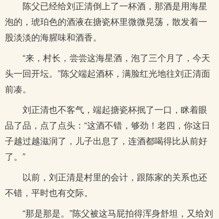
陈父已经给刘正清倒上了一杯酒，那酒是用海星
泡的，琥珀色的酒液在搪瓷杯里微微晃荡，散发着一
股淡淡的海腥味和酒香。
“来，村长，尝尝这海星酒，泡了三个月了，今天
头一回开坛。”陈父端起酒杯，满脸红光地往刘正清面
前凑。
刘正清也不客气，端起搪瓷杯抿了一口，眯着眼
品了品，点了点头：“这酒不错，够劲！老四，你这日
子越过越滋润了，儿子出息了，连酒都喝得比从前好
了。”
以前，刘正清是村里的会计，跟陈家的关系也还
不错，平时也有交际。
“那是那是。”陈父被这马屁拍得浑身舒坦，又给刘