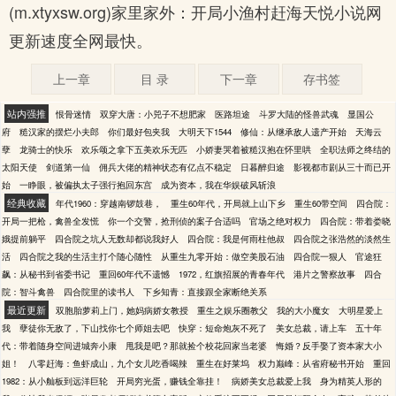
(m.xtyxsw.org)家里家外：开局小渔村赶海天悦小说网
更新速度全网最快。
上一章
目 录
下一章
存书签
站内强推
恨骨迷情
双穿大唐：小兕子不想肥家
医路坦途
斗罗大陆的怪兽武魂
显国公
府
糙汉家的摆烂小夫郎
你们最好包夹我
大明天下1544
修仙：从继承敌人遗产开始
天海云
孽
龙骑士的快乐
欢乐颂之拿下五美欢乐无匹
小娇妻哭着被糙汉抱在怀里哄
全职法师之终结的
太阳天使
剑道第一仙
佣兵大佬的精神状态有亿点不稳定
日暮醉归途
影视都市剧从三十而已开
始
一睁眼，被偏执太子强行抱回东宫
成为资本，我在华娱破风斩浪
经典收藏
年代1960：穿越南锣鼓巷，
重生60年代，开局就上山下乡
重生60带空间
四合院：
开局一把枪，禽兽全发慌
你一个交警，抢刑侦的案子合适吗
官场之绝对权力
四合院：带着娄晓
娥提前躺平
四合院之坑人无数却都说我好人
四合院：我是何雨柱他叔
四合院之张浩然的淡然生
活
四合院之我的生活主打个随心随性
从重生九零开始：做空美股石油
四合院一狠人
官途狂
飙：从秘书到省委书记
重回60年代不遗憾
1972，红旗招展的青春年代
港片之警察故事
四合
院：智斗禽兽
四合院里的读书人
下乡知青：直接跟全家断绝关系
最近更新
双胞胎萝莉上门，她妈病娇女教授
重生之娱乐圈教父
我的大小魔女
大明星爱上
我
孽徒你无敌了，下山找你七个师姐去吧
快穿：短命炮灰不死了
美女总裁，请上车
五十年
代：带着随身空间进城奔小康
甩我是吧？那就捡个校花回家当老婆
悔婚？反手娶了资本家大小
姐！
八零赶海：鱼虾成山，九个女儿吃香喝辣
重生在好莱坞
权力巅峰：从省府秘书开始
重回
1982：从小舢板到远洋巨轮
开局穷光蛋，赚钱全靠挂！
病娇美女总裁爱上我
身为精英人形的