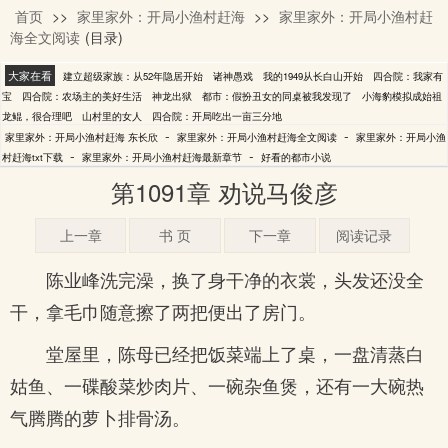
首页
>>
家里家外：开局小渔村赶海
>>
家里家外：开局小渔村赶
东长欣
海全文阅读
(目录)
大家在看
建立超级家族：从52年隐居开始
诸神愚戏
我的1949从长白山开始
四合院：我家有
宝
四合院：农场主的美好生活
神龙出狱
都市：假扮丑女的同桌被我发现了
小海豹模拟成始祖
龙鲲，很合理吧
山村里的女人
四合院：开局吃出一亩三分地
-
-
家里家外：开局小渔村赶海 东长欣
家里家外：开局小渔村赶海全文阅读
家里家外：开局小渔
-
-
村赶海txt下载
家里家外：开局小渔村赶海最新章节
好看的都市小说
第1091章 劝说马俊彦
上一章
书 页
下一章
阅读记录
陈业峰洗完澡，换了身干净的衣裳，头发还没全
干，拿毛巾随意擦了两把便出了房门。
堂屋里，陈母已经把饭菜端上了桌，一盘清蒸白
姑鱼、一碟酸菜炒肉片、一碗杂鱼煲，还有一大碗热
气腾腾的萝卜排骨汤。