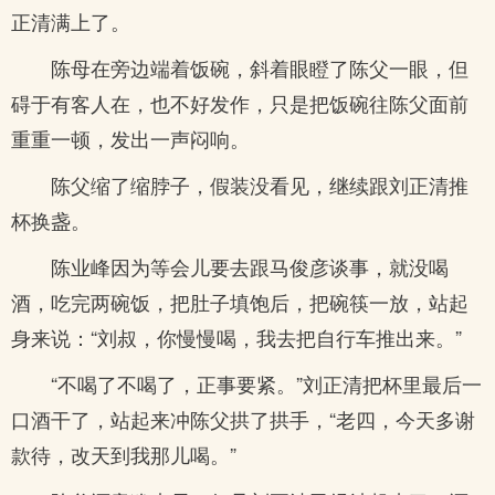
正清满上了。
陈母在旁边端着饭碗，斜着眼瞪了陈父一眼，但
碍于有客人在，也不好发作，只是把饭碗往陈父面前
重重一顿，发出一声闷响。
陈父缩了缩脖子，假装没看见，继续跟刘正清推
杯换盏。
陈业峰因为等会儿要去跟马俊彦谈事，就没喝
酒，吃完两碗饭，把肚子填饱后，把碗筷一放，站起
身来说：“刘叔，你慢慢喝，我去把自行车推出来。”
“不喝了不喝了，正事要紧。”刘正清把杯里最后一
口酒干了，站起来冲陈父拱了拱手，“老四，今天多谢
款待，改天到我那儿喝。”