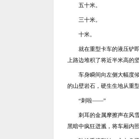
五十米。
三十米。
十米。
就在重型卡车的液压铲
上路边堆积了将近半米高的
车身瞬间向左侧大幅度
的山壁岩石，硬生生地从重型
“刺啦——”
刺耳的金属摩擦声在风
黑暗中疯狂迸溅，将车厢内