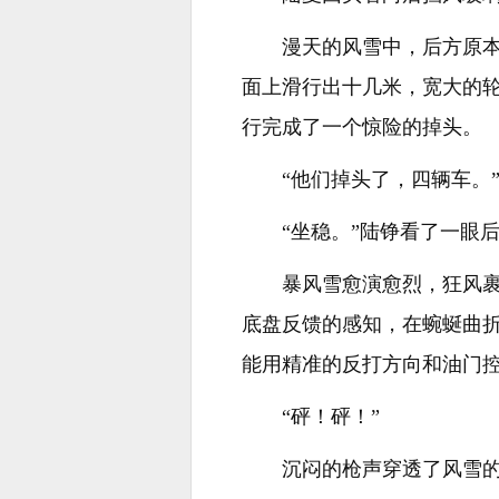
漫天的风雪中，后方原本
面上滑行出十几米，宽大的轮
行完成了一个惊险的掉头。
“他们掉头了，四辆车。
“坐稳。”陆铮看了一眼
暴风雪愈演愈烈，狂风
底盘反馈的感知，在蜿蜒曲
能用精准的反打方向和油门
“砰！砰！”
沉闷的枪声穿透了风雪