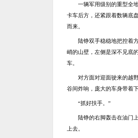
一辆军用级别的重型全
卡车后方，还紧跟着数辆底盘
而来。
陆铮双手稳稳地把控着
峭的山壁，左侧是深不见底
车。
对方面对迎面驶来的越
谷间炸响，庞大的车身带着
“抓好扶手。”
陆铮的右脚轰击在油门
上去。