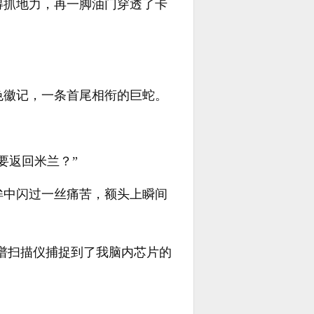
得抓地力，再一脚油门穿透了卡
色徽记，一条首尾相衔的巨蛇。
要返回米兰？”
眸中闪过一丝痛苦，额头上瞬间
频谱扫描仪捕捉到了我脑内芯片的