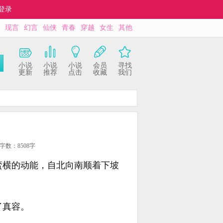
登录
现言
幻言
仙侠
青春
穿越
女生
其他
小说
小说
小说
会员
寻找
更新
推荐
点击
收藏
我们
字数：8508字
蛮横的动能，自北向南顺着下坡
了真容。