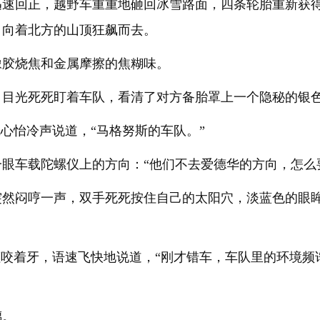
迅速回正，越野车重重地砸回冰雪路面，四条轮胎重新获
，向着北方的山顶狂飙而去。
橡胶烧焦和金属摩擦的焦糊味。
，目光死死盯着车队，看清了对方备胎罩上一个隐秘的银
沈心怡冷声说道，“马格努斯的车队。”
眼车载陀螺仪上的方向：“他们不去爱德华的方向，怎么
突然闷哼一声，双手死死按住自己的太阳穴，淡蓝色的眼
娅咬着牙，语速飞快地说道，“刚才错车，车队里的环境
璃。