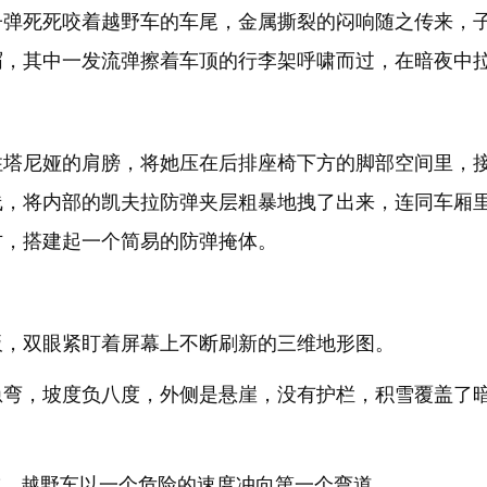
子弹死死咬着越野车的车尾，金属撕裂的闷响随之传来，
屑，其中一发流弹擦着车顶的行李架呼啸而过，在暗夜中
住塔尼娅的肩膀，将她压在后排座椅下方的脚部空间里，
线，将内部的凯夫拉防弹夹层粗暴地拽了出来，连同车厢
方，搭建起一个简易的防弹掩体。
板，双眼紧盯着屏幕上不断刷新的三维地形图。
急弯，坡度负八度，外侧是悬崖，没有护栏，积雪覆盖了
减，越野车以一个危险的速度冲向第一个弯道。