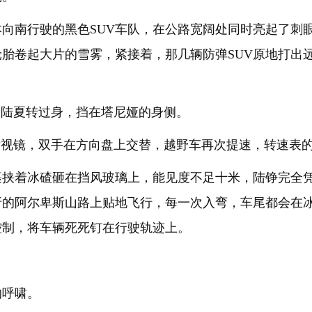
向南行驶的黑色SUV车队，在公路宽阔处同时亮起了刺
胎卷起大片的雪雾，紧接着，那几辆防弹SUV原地打出
”陆夏转过身，挡在塔尼娅的身侧。
后视镜，双手在方向盘上交替，越野车再次提速，转速表
裹挟着冰碴砸在挡风玻璃上，能见度不足十米，陆铮完全
折的阿尔卑斯山路上贴地飞行，每一次入弯，车尾都会在
控制，将车辆死死钉在行驶轨迹上。
的呼啸。