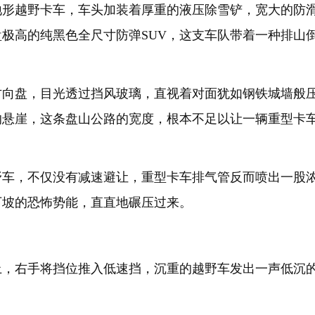
地形越野卡车，车头加装着厚重的液压除雪铲，宽大的防
极高的纯黑色全尺寸防弹SUV，这支车队带着一种排山
方向盘，目光透过挡风玻璃，直视着对面犹如钢铁城墙般
的悬崖，这条盘山公路的宽度，根本不足以让一辆重型卡
野车，不仅没有减速避让，重型卡车排气管反而喷出一股
下坡的恐怖势能，直直地碾压过来。
上，右手将挡位推入低速挡，沉重的越野车发出一声低沉