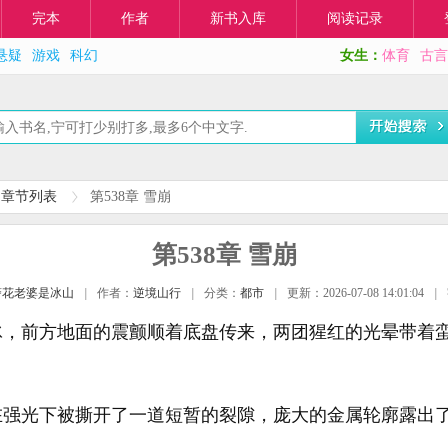
完本
作者
新书入库
阅读记录
悬疑
游戏
科幻
女生：
体育
古言
山章节列表
第538章 雪崩
第538章 雪崩
警花老婆是冰山
|
作者：
逆境山行
|
分类：
都市
|
更新：2026-07-08 14:01:04
|
冰，前方地面的震颤顺着底盘传来，两团猩红的光晕带着
在强光下被撕开了一道短暂的裂隙，庞大的金属轮廓露出