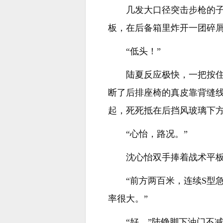
几发大口径突击步枪的
板，在后备箱里炸开一团碎
“低头！”
陆夏反应极快，一把按
断了后排座椅的真皮靠背缝
起，死死抵在后挡风玻璃下
“心怡，路况。”
沈心怡双手捧着战术平
“前方两百米，连续S型
率很大。”
“好。”陆铮脚下油门不