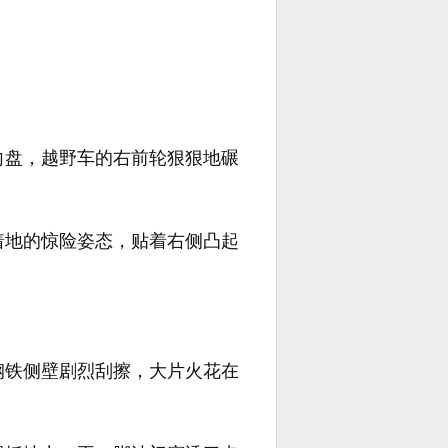
向盘，越野车的右前轮狠狠地碾
着地的惊险姿态，贴着右侧凸起
钢铁侧壁剧烈刮擦，大片火花在