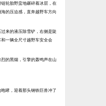
滑链轮胎野蛮地碾碎着冰层，在
倒海的压迫感，直奔越野车方向
压过来的液压除雪铲，右侧是陡
车和一辆全尺寸越野车安全会
浓烈的黑烟，引擎的轰鸣声在山
的咆哮，迎着那头钢铁巨兽冲了