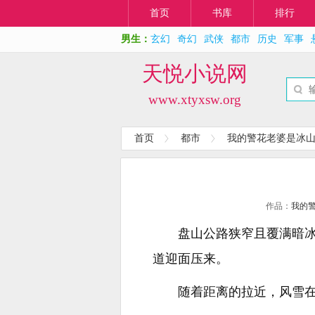
首页
书库
排行
男生：
玄幻
奇幻
武侠
都市
历史
军事
天悦小说网
www.xtyxsw.org
首页
都市
我的警花老婆是冰
作品：
我的
盘山公路狭窄且覆满暗
道迎面压来。
随着距离的拉近，风雪