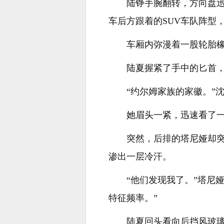
陆铮手腕翻转，方向盘
车后方跟着的SUV车队阵型
车厢内弥漫着一股轮胎
陆夏握紧了手中的匕首
“约尔姆家族的家徽。”
她眉头一紧，迅速看了一
突然，后排的塔尼娅却
渗出一层冷汗。
“他们发现我了。”塔尼
特征频率。”
陆夏回头看向后挡风玻