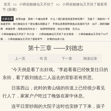
首页
>>
小师叔她修仙又开挂了
>>
小师叔她修仙又开挂了最新章
作小业
节
(目录)
大家在看
凌霄仙族
我有一个修仙世界
什么！我们家居然是邪神后裔？
无敌了：我捡到一个
加速空间
你们都追女主？那女魔头我娶走了
手掌仙灵图我带家族从筑基到飞升
仙子，请听我解
释
神诡世界：我靠挂机苟长生！
祖师明明很强，却过分谨慎
无方山
-
-
小师叔她修仙又开挂了 作小业
小师叔她修仙又开挂了全文阅读
小师叔她修仙又开挂了txt下
-
-
载
小师叔她修仙又开挂了最新章节
好看的仙侠小说
第十三章 ——刘德志
上一页
书 页
下一章
阅读记录
“今天倒是看了出好戏。”李超看着已经恢复往日的
东街，看了眼刘德志二人远去的背影若有所思。
日落西山，此时的青山镇的街道上已经很少看见
行人了，家家户户吃过了晚饭在家中休息。
连平日里吵闹的大院子这时也安静了下来，孩子