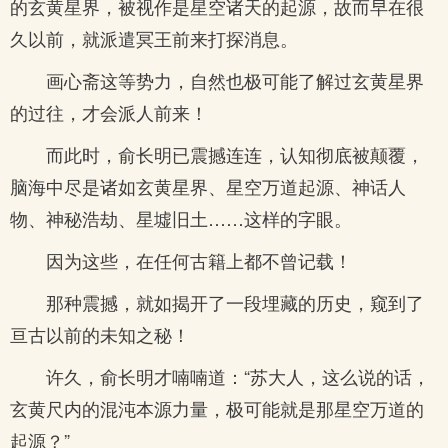
的玄黄星界，被视作是星空诸天的起源，故而早在很
久以前，就派遣冥王前来打探消息。
画心斋这等势力，自然也极可能了解过玄黄星界
的过往，才会派人前来！
而此时，俞长明已震撼连连，认知彻底被颠覆，
脑海中尽是诸如玄黄星界、星空万道起源、神话人
物、神秘浩劫、星墟旧土……这样的字眼。
因为这些，在任何古籍上都不曾记载！
那种震撼，就如揭开了一段埋藏的历史，窥到了
亘古以前的未知之秘！
许久，俞长明才喃喃道：“苏大人，这么说的话，
玄黄尺内的混沌本源力量，极可能就是那星空万道的
起源？”