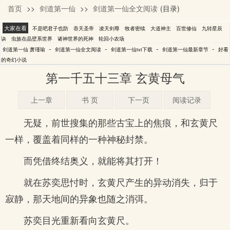
首页
>>
剑道第一仙
>>
剑道第一仙全文阅读
(目录)
萧瑾瑜
大家在看
不是吧君子也防
吞天圣帝
凌天剑尊
牧者密续
大道神主
百世修仙
九转星辰
诀
虫族在晶壁系世界
诸神世界的死神
轮回小农场
-
-
-
-
剑道第一仙 萧瑾瑜
剑道第一仙全文阅读
剑道第一仙txt下载
剑道第一仙最新章节
好看
的奇幻小说
第一千五十三章 玄黄母气
上一章
书 页
下一页
阅读记录
无疑，前世搜集的那些古宝上的焦痕，和玄黄尺
一样，覆盖着同样的一种神秘封禁。
而凭借终结奥义，就能将其打开！
就在苏奕思忖时，玄黄尺产生的异动消失，归于
寂静，那天地间的异象也随之消弭。
苏奕目光重新看向玄黄尺。