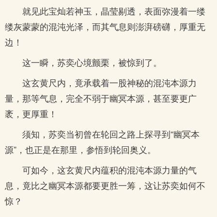
就见此宝灿若神玉，晶莹剔透，表面弥漫着一缕
缕灰蒙蒙的混沌光泽，而其气息则澎湃磅礴，厚重无
边！
这一瞬，苏奕心境颤栗，被惊到了。
这玄黄尺内，竟承载着一股神秘的混沌本源力
量，那等气息，完全不弱于幽冥本源，甚至要更广
袤，更厚重！
须知，苏奕当初曾在轮回之路上探寻到“幽冥本
源”，也正是在那里，参悟到轮回奥义。
可如今，这玄黄尺内蕴积的混沌本源力量的气
息，竟比之幽冥本源都要更胜一筹，这让苏奕如何不
惊？