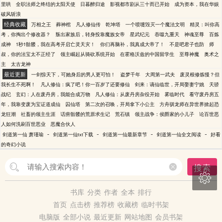
里哄
全职法师之终结的太阳天使
日暮醉归途
影视都市剧从三十而已开始
成为资本，我在华娱
破风斩浪
经典收藏
万相之王
葬神棺
凡人修仙传
乾坤塔
一个喷嚏毁灭一个魔法文明
精灵：叫你高
考，你掏出个修改器？
叛出家族后，转身投靠魔族女帝
星武纪元
吞噬九重天
神魂至尊
百炼
成神
1秒1骷髅，我在高考开启亡灵天灾！
你们再脑补，我真成大帝了！
不是吧君子也防
师
叔，你的法宝太不正经了
领主崛起从骑砍系统开始
在霍格沃兹的中国留学生
至尊神魔
奥术之
主
太古龙神
最近更新
一剑惊天下，可她身后的男人更可怕！
盗梦千年
大周第一武夫
废灵根修炼慢？但
我长生不死啊！
凡人修仙：疯了吧！你一百岁了还要修仙
剑来：谪仙临世，开局娶妻宁姚
天骄
战纪
玄幻：人在废丹房，我能合成万物
凡人修仙：从废丹房杂役开始
雾临时代
看守废丹房五
年，我靠变废为宝证道成仙
囚仙塔
第二次的召唤，开局拿下小公主
方舟驯龙师在异世界掀起恐
龙狂潮
社畜的领主生涯
话痨骷髅的荒原求生记
荒石镇
领主战争：侯爵家的小儿子
论百世恶
人如何洗刷百世恶业
恶魔合伙人
-
-
-
-
剑道第一仙 萧瑾瑜
剑道第一仙txt下载
剑道第一仙最新章节
剑道第一仙全文阅读
好看
的奇幻小说
搜索

书库
分类
作者
全本
排行
首页
点击榜
推荐榜
收藏榜
临时书架
电脑版
全部小说
最近更新
网站地图
会员书架