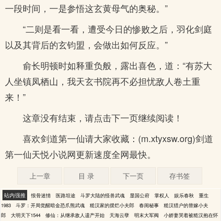
一段时间，一是参悟这玄黄母气的奥秘。”
“二则是看一看，遭受今日的惨败之后，羽化剑庭
以及其背后的玄钧盟，会做出如何反应。”
俞长明顿时如释重负般，露出喜色，道：“有苏大
人坐镇凤栖山，我天玄书院再不必担忧敌人卷土重
来！”
这章没有结束，请点击下一页继续阅读！
喜欢剑道第一仙请大家收藏：(m.xtyxsw.org)剑道
第一仙天悦小说网更新速度全网最快。
上一章
目 录
下一页
存书签
站内强推
恨骨迷情
医路坦途
斗罗大陆的怪兽武魂
显国公府
掌权人
娱乐春秋
重生
1983
斗罗：开局觉醒暗金恐爪熊武魂
糙汉家的摆烂小夫郎
春闺秘事
糙汉猎户的替嫁小夫
郎
大明天下1544
修仙：从继承敌人遗产开始
天海云孽
明末大军阀
小娇妻哭着被糙汉抱在怀