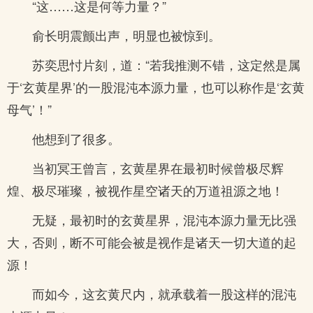
“这……这是何等力量？”
俞长明震颤出声，明显也被惊到。
苏奕思忖片刻，道：“若我推测不错，这定然是属
于‘玄黄星界’的一股混沌本源力量，也可以称作是‘玄黄
母气’！”
他想到了很多。
当初冥王曾言，玄黄星界在最初时候曾极尽辉
煌、极尽璀璨，被视作星空诸天的万道祖源之地！
无疑，最初时的玄黄星界，混沌本源力量无比强
大，否则，断不可能会被是视作是诸天一切大道的起
源！
而如今，这玄黄尺内，就承载着一股这样的混沌