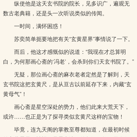
纵使他是这天玄书院的院长，见多识广，遍观无
数古老典籍，还是头一次听说类似的传闻。
一时间，满怀困惑！
苏奕简单扼要地把有关“玄黄星界”事情说了一下。
而后，他这才感慨似的说道：“我现在才总算明
白，为何那画心斋的‘冯老’，会杀到你们天玄书院了。”
无疑，那位画心斋的麻衣老者定然是了解到，天
玄书院这把玄黄尺，是从亘古以前延存下来，内藏“玄
黄母气”！
画心斋是星空深处的势力，他们此来大荒天下，
或许……也正是为了探寻类似玄黄尺这样的宝物！
毕竟，连九天阁的掌教至尊都知道，在最初时候