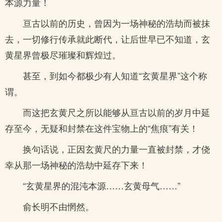
本源力量！
亘古以前的历史，曾因为一场神秘的浩劫而被抹
去，一切修行传承就此断代，让后世早已不知道，玄
黄星界曾极尽璀璨和辉煌过。
甚至，到如今都极少有人知道“玄黄星界”这个称
谓。
而这把玄黄尺之所以能够从亘古以前的岁月中延
存至今，无疑和封禁在这件宝物上的“焦痕”有关！
换句话说，正因玄黄尺的力量一直被封禁，才侥
幸从那一场神秘的浩劫中延存下来！
“玄黄星界的混沌本源……玄黄母气……”
俞长明不由惘然。