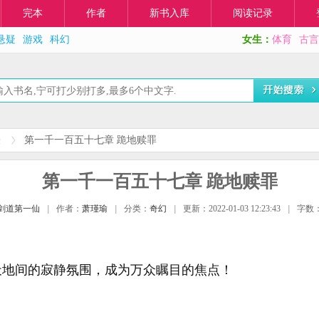
完本
作者
新书入库
阅读记录
悬疑
游戏
科幻
女生：
体育
古言
表
第一千一百五十七章 跪地赎罪
第一千一百五十七章 跪地赎罪
剑道第一仙
|
作者：
萧瑾瑜
|
分类：
奇幻
|
更新：2022-01-03 12:23:43
|
字数：
天地间的寂静氛围，成为万众瞩目的焦点！