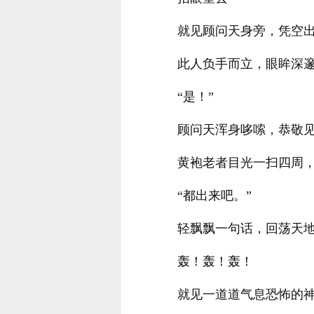
就见顾问天身旁，凭空
此人负手而立，眼眸深
“是！”
顾问天浑身哆嗦，恭敬
黄袍老者目光一扫四周
“都出来吧。”
轻飘飘一句话，回荡天
轰！轰！轰！
就见一道道气息恐怖的