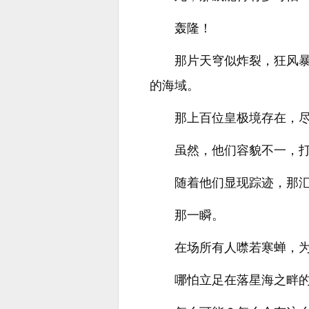
轰隆！
那片天穹似炸裂，狂风
的海域。
那上百位皇极境存在，
虽然，他们容貌不一，
随着他们显现踪迹，那
那一瞬。
在场所有人噤若寒蝉，
哪怕立足在落星海之畔