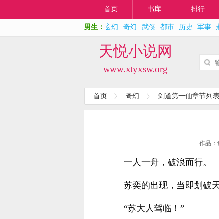
首页
书库
排行
男生：
玄幻
奇幻
武侠
都市
历史
军事
天悦小说网
www.xtyxsw.org
首页
奇幻
剑道第一仙章节列
作品：
一人一舟，破浪而行。
苏奕的出现，当即划破
“苏大人驾临！”