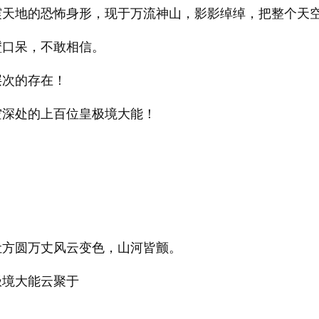
震天地的恐怖身形，现于万流神山，影影绰绰，把整个天
瞪口呆，不敢相信。
层次的存在！
空深处的上百位皇极境大能！
让方圆万丈风云变色，山河皆颤。
极境大能云聚于
？