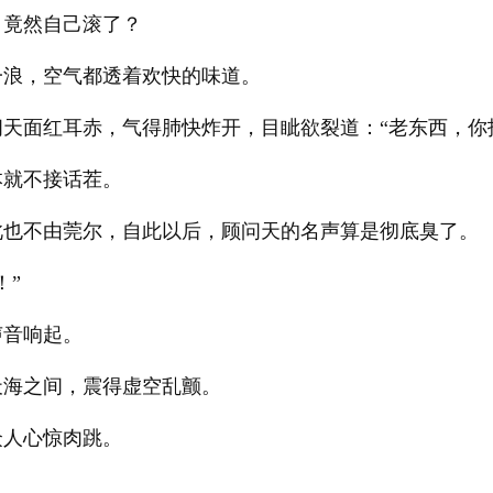
，竟然自己滚了？
一浪，空气都透着欢快的味道。
天面红耳赤，气得肺快炸开，目眦欲裂道：“老东西，你
本就不接话茬。
此也不由莞尔，自此以后，顾问天的名声算是彻底臭了。
！”
声音响起。
天海之间，震得虚空乱颤。
众人心惊肉跳。