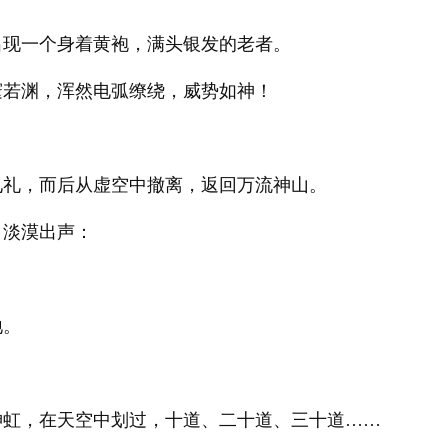
出现一个身着黄袍，满头银发的老者。
邃若渊，浑然电弧缭绕，威势如神！
见礼，而后从虚空中撤离，返回万流神山。
，淡漠出声：
地。
神虹，在天空中划过，十道、二十道、三十道……