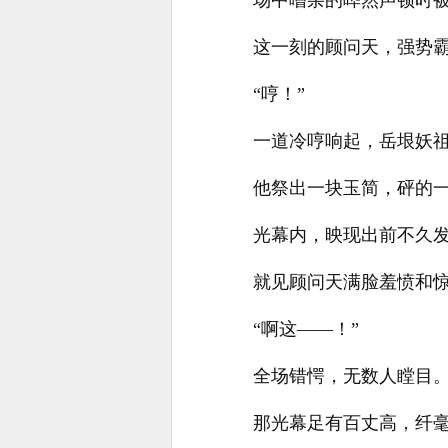
场中嘈杂的哗然声顿时
这一刻的顾问天，强势
“哼！”
一道冷哼响起，岳垠妖祖
他祭出一块玉简，砰的
光幕内，映现出前不久
就见顾问天满脸羞愤和
“啊这——！”
全场错愕，无数人瞠目
那光幕足有百丈高，纤毫