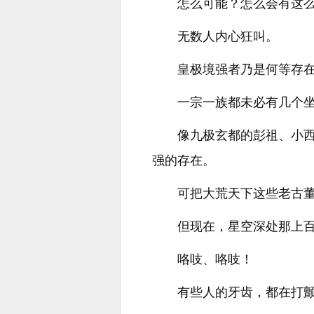
怎么可能？怎么会有这
无数人内心狂叫。
皇极境强者乃是何等存
一宗一族都未必有几个坐
像九极玄都的彭祖、小
强的存在。
可把大荒天下这些老古
但现在，星空深处那上
咯吱、咯吱！
有些人的牙齿，都在打