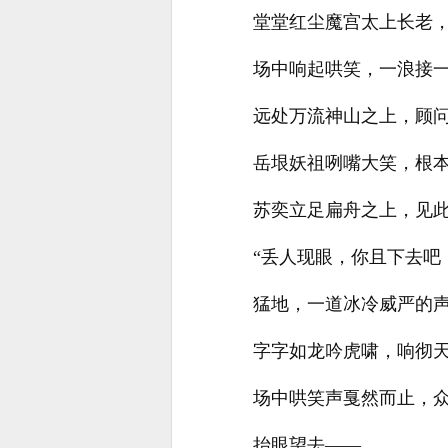
堂堂红尘魔宫太上长老
场中响起哄笑，一浪接
远处万流神山之上，顾问
岳垠妖祖咧嘴大笑，根
苏奕立足扁舟之上，见
“丢人现眼，你且下去吧
猛地，一道冰冷威严的
字字如龙吟虎啸，响彻
场中哄笑声戛然而止，
抬眼望去——