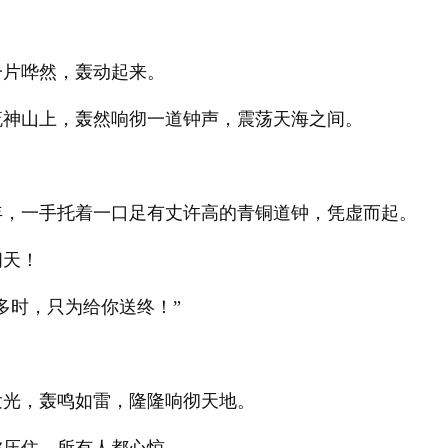
一片哗然，轰动起来。
流神山上，轰然响彻一道钟声，震荡天海之间。
年，一手托着一口足有丈许高的青铜道钟，凭虚而起。
问天！
多时，只为给你送终！”
发光，轰鸣如雷，隆隆响彻天地。