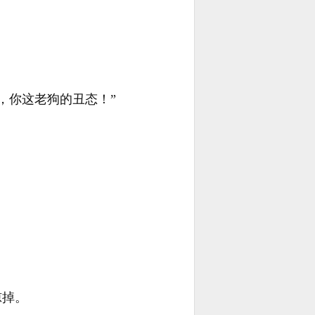
，你这老狗的丑态！”
惊掉。