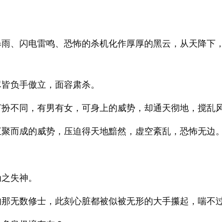
暴雨、闪电雷鸣、恐怖的杀机化作厚厚的黑云，从天降下
尽皆负手傲立，面容肃杀。
打扮不同，有男有女，可身上的威势，却通天彻地，搅乱
汇聚而成的威势，压迫得天地黯然，虚空紊乱，恐怖无边
为之失神。
的那无数修士，此刻心脏都被似被无形的大手攥起，喘不