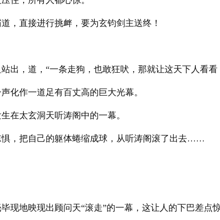
被压住，所有人都心惊。
霸道，直接进行挑衅，要为玄钧剑主送终！
站出，道，“一条走狗，也敢狂吠，那就让这天下人看看
一声化作一道足有百丈高的巨大光幕。
发生在太玄洞天听涛阁中的一幕。
惊惧，把自己的躯体蜷缩成球，从听涛阁滚了出去……
。
毕现地映现出顾问天“滚走”的一幕，这让人的下巴差点