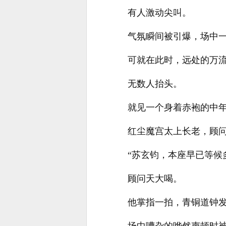
有人激动尖叫。
气氛瞬间被引爆，场中
可就在此时，远处的万
无数人抬头。
就见一个身着赤袍的中
红尘魔宫太上长老，顾
“苏玄钧，本座早已等候
顾问天大喝。
他掌指一拍，青铜道钟