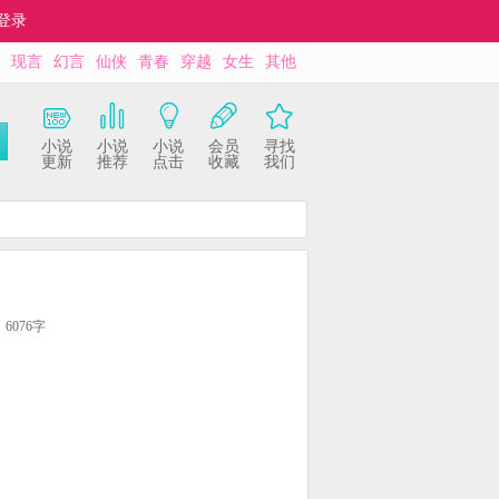
登录
现言
幻言
仙侠
青春
穿越
女生
其他
小说
小说
小说
会员
寻找
更新
推荐
点击
收藏
我们
6076字