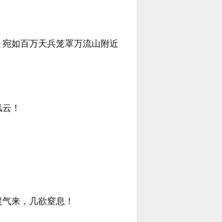
，宛如百万天兵笼罩万流山附近
风云！
。
过气来，几欲窒息！