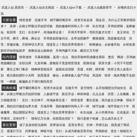
-
-
-
-
武道人仙 莫奕琯
武道人仙全文阅读
武道人仙txt下载
武道人仙最新章节
好看的玄幻小
说
大家在看
绝世道君
厄难天书
镇守藏经阁百年，投资天命反派
我走后，为什么又哭着求我回
来？
巫师：从骑士呼吸法开始肝经验
我的修炼时间和人不一样
长生苟道：开局吹唢呐，送葬修
仙
轮回塔
玄幻：长生神子，何须妹骨证道！
开局天牢狱卒，苟到无敌才出世！
龙王传说
万
古不死，葬天，葬地，葬众生
开局奖励双修功法，女帝说想躺平
横推诡怪，我是极道武圣
洪
荒：穿越伏羲，开辟神话大罗法
儒道至上？我在异界背唐诗！
蛤蟆修仙，从妖修开始
从研发易
筋经开始登临彼岸
谁教你这么御兽的
开局鸿蒙不灭体，碾压亿万天骄
站内强推
恨骨迷情
天幕刷视频，返现一点点
我在军校种田虐爆全星际
楚后
网游：开局抽
奖隐藏职业
全职法师
九龙夺嫡，废物皇子竟是绝世强龙
医路坦途
双穿大唐：小兕子不想肥
家
重生之将门毒后
桃树林里桃花开
超级农业强国
灵墟，剑棺，瞎剑客
快穿之美人改造计
划
糙汉家的摆烂小夫郎
皇恩荡漾
修仙：从继承敌人遗产开始
风流村
快穿：炮灰男配不走剧
情
一睁眼，被偏执太子强行抱回东宫
经典收藏
镇守藏经阁百年，投资天命反派
厄难天书
逆天悟性：从开创观想法开始长生
巫
师：从骑士呼吸法开始肝经验
人族镇守使
新店开业：神兽神器，亿点点多
洪荒：人在截教，努
力就能变强！
玄幻：长生神子，何须妹骨证道！
绝世道君
重生巫族，我为盘古立神像
强化子
嗣，我的后代都是仙界大佬
天域丹尊
我的修炼时间和人不一样
镇守仙秦：地牢吞妖六十年
双
修魔尊，我以阴阳证帝位
儒道至上？我在异界背唐诗！
长生仙族，从小符师开始
亿倍返还：双
手插兜，没有对手！
我有亿万分身，你抓我去挖矿？
我只是抢个机缘，怎么成天命之子
最近更新
成了反派却想当舔狗
异界游乐场
蛮荒古界记
封神：拜师元始，我竟成了周武
王
逍遥行万古
武界修道
神级卡徒
玄幻：从成为家族灵兽开始
帝国权杖
逆女！他镇压大