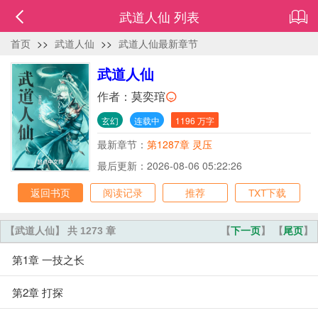
武道人仙 列表
首页
>>
武道人仙
>>
武道人仙最新章节
武道人仙
作者：
莫奕琯
玄幻
连载中
1196 万字
最新章节：
第1287章 灵压
最后更新：2026-08-06 05:22:26
返回书页
阅读记录
推荐
TXT下载
【武道人仙】 共 1273 章
【
下一页
】 【
尾页
】
第1章 一技之长
第2章 打探