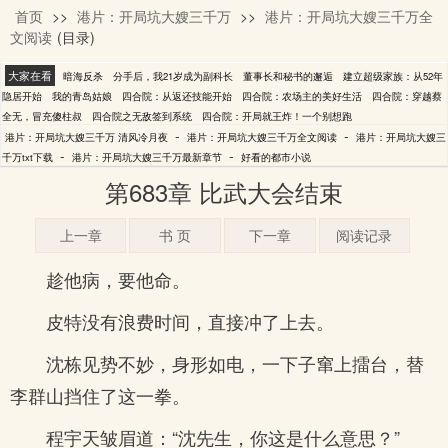
首页
>>
港片：开局坑大嫂三千万
>>
港片：开局坑大嫂三千万全
清风冷月夜
文阅读
(目录)
大家在看
暗海反杀
分手后，我21岁成为副科长
董事长和秘书的邂逅
建立超级家族：从52年
隐居开始
我的青岛姑娘
四合院：从返还技能开始
四合院：农场主的美好生活
四合院：穿越蔡
全无，冒充傻柱叔
四合院之无敌签到系统
四合院：开局就王炸！一个别想跑
-
-
港片：开局坑大嫂三千万 清风冷月夜
港片：开局坑大嫂三千万全文阅读
港片：开局坑大嫂三
-
-
千万txt下载
港片：开局坑大嫂三千万最新章节
好看的都市小说
第683章 比武大会结束
上一章
书 页
下一章
阅读记录
趁他病，要他命。
皮特没有浪费时间，直接冲了上去。
沈栋见势不妙，身形如电，一下子窜上擂台，替
李群山挡住了这一拳。
程宇天皱眉道：“沈先生，你这是什么意思？”