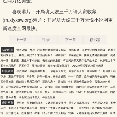
过两万亿美金。
喜欢港片：开局坑大嫂三千万请大家收藏：
(m.xtyxsw.org)港片：开局坑大嫂三千万天悦小说网更
新速度全网最快。
上一章
目 录
下一章
存书签
站内强推
恨骨迷情
楚后
我在军校种田虐爆全星际
医路坦途
斗罗大陆的怪兽武魂
从军火
商到战争之王
我在五零找了个末世的对象！
锦衣夜行
母亲的故事
快穿之渣男自救指南
剑道
第一仙
星辰王
重生八零小辣媳
表弟媳妇秦淮茹
有空间的我灾荒年也风生水起
欢乐颂之拿下
五美欢乐无匹
第五分卫
五行杂灵根
貌美npc又被觊觎了
ABO校草说要追校霸当老婆
经典收藏
年代1960：穿越南锣鼓巷，
穿越四合院之开局落户四合院
重生60年代，开局就上山
下乡
重生60带空间
四合院：开局一把枪，禽兽全发慌
你一个交警，抢刑侦的案子合适吗
苟在
四合院捡漏
四合院：开局工程师，逼我匀房？
四合院：你们越激动我越兴奋
官场之绝对权
力
四合院之坑人无数却都说我好人
四合院：我是何雨柱他叔
四合院之张浩然的淡然生活
从重
生九零开始：做空美股石油
四合院一狠人
重回60年代不遗憾
1972，红旗招展的青春年代
四合
院：智斗禽兽
四合院里的读书人
寻宝全世界
最近更新
至尊令
双胞胎萝莉上门，她妈病娇女教授
重生之娱乐圈教父
大明星爱上我
五十
年代：带着随身空间进城奔小康
悔婚？反手娶了资本家大小姐！
重回1982：从小舢板到远洋巨
轮
以法律之名
苍生有我
86年：我五个嫂子没人照顾
官梯：从选调生开始问鼎权力巅峰
医武