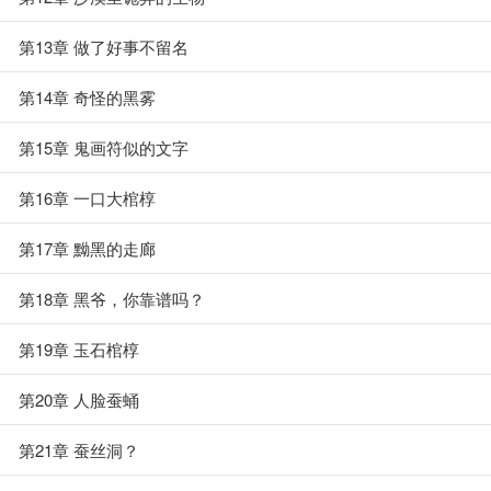
第13章 做了好事不留名
第14章 奇怪的黑雾
第15章 鬼画符似的文字
第16章 一口大棺椁
第17章 黝黑的走廊
第18章 黑爷，你靠谱吗？
第19章 玉石棺椁
第20章 人脸蚕蛹
第21章 蚕丝洞？