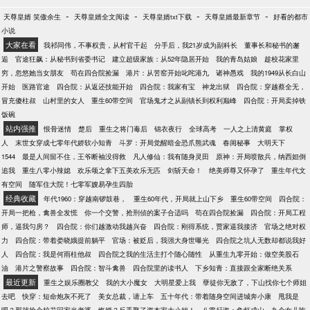
-
-
-
-
天尊皇婿 笑傲余生
天尊皇婿全文阅读
天尊皇婿txt下载
天尊皇婿最新章节
好看的都市
小说
大家在看
我祁同伟，不事权贵，从村官干起
分手后，我21岁成为副科长
董事长和秘书的邂
逅
官途狂飙：从秘书到省委书记
建立超级家族：从52年隐居开始
我的青岛姑娘
趁校花家里
穷，忽悠她当女朋友
苟在四合院捡漏
港片：从苦窑开始叱咤港九
诸神愚戏
我的1949从长白山
开始
医路官途
四合院：从返还技能开始
四合院：我家有宝
神龙出狱
四合院：穿越蔡全无，
冒充傻柱叔
山村里的女人
重生60带空间
官场鬼才之从副镇长到权利巅峰
四合院：开局卖掉铁
饭碗
站内强推
恨骨迷情
楚后
重生之将门毒后
锦衣夜行
全球高考
一人之上清黄庭
掌权
人
末世女穿成七零年代娇软小知青
斗罗：开局觉醒暗金恐爪熊武魂
春闺秘事
大明天下
1544
最是人间留不住，王爷断袖没得救
凡人修仙：我有随身灵田
原神：开局喷散兵，纳西妲倒
追我
重生八零小辣媳
欢乐颂之拿下五美欢乐无匹
剑斩天命！
绝美师尊又怀孕了
重生年代文
有空间
随军住大院！七零军嫂易孕生四胎
经典收藏
年代1960：穿越南锣鼓巷，
重生60年代，开局就上山下乡
重生60带空间
四合院：
开局一把枪，禽兽全发慌
你一个交警，抢刑侦的案子合适吗
苟在四合院捡漏
四合院：开局工程
师，逼我匀房？
四合院：你们越激动我越兴奋
四合院：刚得系统，贾家逼我接济
官场之绝对权
力
四合院：带着娄晓娥提前躺平
官场：被贬后，我强大身世曝光
四合院之坑人无数却都说我好
人
四合院：我是何雨柱他叔
四合院之我的生活主打个随心随性
从重生九零开始：做空美股石
油
港片之警察故事
四合院：智斗禽兽
四合院里的读书人
下乡知青：直接跟全家断绝关系
最近更新
重生之娱乐圈教父
我的大小魔女
大明星爱上我
孽徒你无敌了，下山找你七个师姐
去吧
快穿：短命炮灰不死了
美女总裁，请上车
五十年代：带着随身空间进城奔小康
甩我是