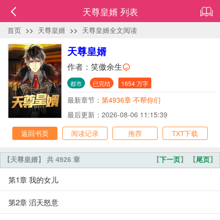
天尊皇婿 列表
首页
>>
天尊皇婿
>>
天尊皇婿全文阅读
天尊皇婿
作者：
笑傲余生
都市
已完结
1654 万字
最新章节：
第4936章 不帮你们
最后更新：2026-08-06 11:15:39
返回书页
阅读记录
推荐
TXT下载
【天尊皇婿】 共 4926 章
【
下一页
】 【
尾页
】
第1章 我的女儿
第2章 滔天怒意