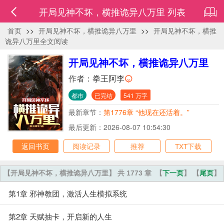
开局见神不坏，横推诡异八万里 列表
首页
>>
开局见神不坏，横推诡异八万里
>>
开局见神不坏，横推
诡异八万里全文阅读
开局见神不坏，横推诡异八万里
作者：
拳王阿李
都市
已完结
541 万字
最新章节：
第1776章 “他现在还活着。”
最后更新：2026-08-07 10:54:30
返回书页
阅读记录
推荐
TXT下载
【开局见神不坏，横推诡异八万里】 共 1773 章
【
下一页
】 【
尾页
】
第1章 邪神教团，激活人生模拟系统
第2章 天赋抽卡，开启新的人生