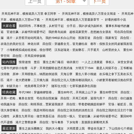
上一页
第1 - 50章
下一页
-
-
开局见神不坏，横推诡异八万里 拳王阿李
开局见神不坏，横推诡异八万里全文阅读
开局见神
-
-
不坏，横推诡异八万里txt下载
开局见神不坏，横推诡异八万里最新章节
好看的都市小说
大家在看
我祁同伟，不事权贵，从村官干起
分手后，我21岁成为副科长
董事长和秘书的邂
逅
官途狂飙：从秘书到省委书记
我的青岛姑娘
趁校花家里穷，忽悠她当女朋友
苟在四合院捡
漏
港片：从苦窑开始叱咤港九
我的1949从长白山开始
医路官途
四合院：我家有宝
四合院：
农场主的美好生活
神龙出狱
四合院：穿越蔡全无，冒充傻柱叔
都市：假扮丑女的同桌被我发现
了
小海豹模拟成始祖龙鲲，很合理吧
汉东赵瑞龙：坚如磐石，只手遮天
山村里的女人
重生60
带空间
四合院：开局卖掉铁饭碗
站内强推
恨骨迷情
楚后
重生之将门毒后
锦衣夜行
一人之上清黄庭
掌权人
末世女穿成
七零年代娇软小知青
斗罗：开局觉醒暗金恐爪熊武魂
大明天下1544
最是人间留不住，王爷断袖
没得救
原神：开局喷散兵，纳西妲倒追我
天海云孽
重生八零小辣媳
欢乐颂之拿下五美欢乐无
匹
港片：老大肥佬黎，三天饿九顿
四合院之坑人无数却都说我好人
小娇妻哭着被糙汉抱在怀里
哄
剑斩天命！
绝美师尊又怀孕了
随军住大院！七零军嫂易孕生四胎
经典收藏
年代1960：穿越南锣鼓巷，
重生60年代，开局就上山下乡
重生60带空间
四合院：
开局一把枪，禽兽全发慌
苟在四合院捡漏
四合院：开局工程师，逼我匀房？
四合院：你们越激
动我越兴奋
四合院：刚得系统，贾家逼我接济
四合院：带着娄晓娥提前躺平
官场：被贬后，我
强大身世曝光
四合院：我是何雨柱他叔
四合院之张浩然的淡然生活
四合院之我的生活主打个随
心随性
从重生九零开始：做空美股石油
四合院一狠人
官途狂飙：从秘书到省委书记
重回60年
代不遗憾
港片之警察故事
四合院：智斗禽兽
下乡知青：直接跟全家断绝关系
最近更新
重生之娱乐圈教父
我的大小魔女
大明星爱上我
孽徒你无敌了，下山找你七个师姐