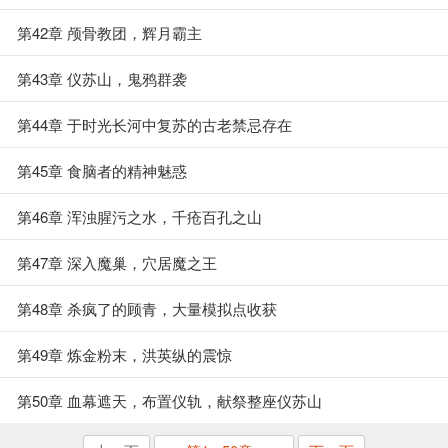
第42章 颅骨教团，辉月霸主
第43章 仪苏山，鬼鸦群袭
第44章 于时光长河中复苏的古老禁忌存在
第45章 食脑者的精神魅惑
第46章 浑浊腥污之水，千疮百孔之山
第47章 深入魔巢，穴居魔之王
第48章 杀疯了的顾青，大量模拟点收获
第49章 炼金粉末，洪英纵的震惊
第50章 血幕遮天，布置仪轨，献祭整座仪苏山