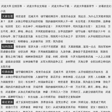
-
-
-
-
武道大帝 忘情至尊
武道大帝全文阅读
武道大帝txt下载
武道大帝最新章节
好看的玄幻
小说
大家在看
绝世道君
厄难天书
镇守藏经阁百年，投资天命反派
我走后，为什么又哭着求我回
来？
巫师：从骑士呼吸法开始肝经验
我的修炼时间和人不一样
长生苟道：开局吹唢呐，送葬修
仙
轮回塔
玄幻：长生神子，何须妹骨证道！
开局天牢狱卒，苟到无敌才出世！
龙王传说
万
古不死，葬天，葬地，葬众生
开局奖励双修功法，女帝说想躺平
镇守仙秦：地牢吞妖六十年
出
生秒仙帝，除了无敌还是无敌
长生亿万劫，我熬死十任天命之子
逆天悟性：从开创观想法开始长
生
吞噬神王
蛤蟆修仙，从妖修开始
洪荒：我为器祖
站内强推
恨骨迷情
双穿大唐：小兕子不想肥家
楚后
天幕刷视频，返现一点点
我在军校种
田虐爆全星际
全职法师
网游：开局抽奖隐藏职业
九龙夺嫡，废物皇子竟是绝世强龙
医路坦
途
重生之将门毒后
桃树林里桃花开
灵墟，剑棺，瞎剑客
斗罗大陆的怪兽武魂
一人之上清黄
庭
超级农业强国
女神攻略手册
从军火商到战争之王
乡村野史
天海云孽
全职法师之终结的
太阳天使
经典收藏
镇守藏经阁百年，投资天命反派
厄难天书
逆天悟性：从开创观想法开始长生
巫
师：从骑士呼吸法开始肝经验
人族镇守使
新店开业：神兽神器，亿点点多
洪荒：人在截教，努
力就能变强！
玄幻：长生神子，何须妹骨证道！
绝世道君
重生巫族，我为盘古立神像
强化子
嗣，我的后代都是仙界大佬
天域丹尊
我的修炼时间和人不一样
万古不死，葬天，葬地，葬众
生
武道通神：从加点天赋开始无敌
神豪：开局日入一万块
开局封王，从建立镇诡司开始
武道
封神，观摩即可加点！
长生仙族，从小符师开始
吞噬星空之复制成神
最近更新
成了反派却想当舔狗
异界游乐场
蛮荒古界记
封神：拜师元始，我竟成了周武
王
逍遥行万古
武界修道
神级卡徒
玄幻：从成为家族灵兽开始
帝国权杖
逆女！他镇压大