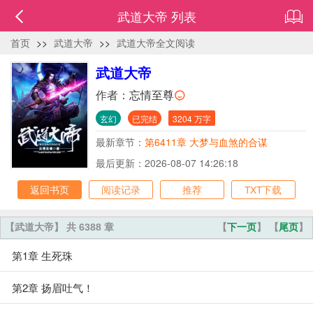
武道大帝 列表
首页
>>
武道大帝
>>
武道大帝全文阅读
武道大帝
作者：
忘情至尊
玄幻
已完结
3204 万字
最新章节：
第6411章 大梦与血煞的合谋
最后更新：2026-08-07 14:26:18
返回书页
阅读记录
推荐
TXT下载
【武道大帝】 共 6388 章
【
下一页
】 【
尾页
】
第1章 生死珠
第2章 扬眉吐气！