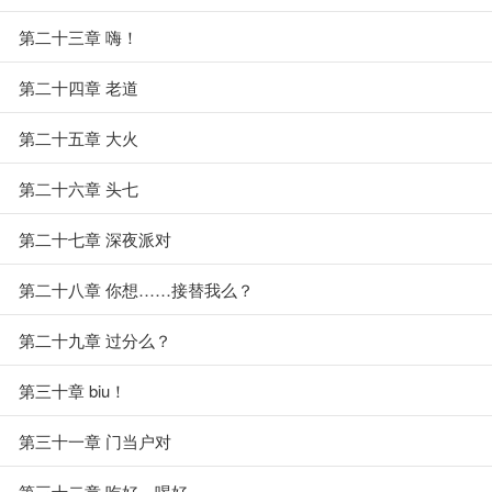
第二十三章 嗨！
第二十四章 老道
第二十五章 大火
第二十六章 头七
第二十七章 深夜派对
第二十八章 你想……接替我么？
第二十九章 过分么？
第三十章 biu！
第三十一章 门当户对
第三十二章 吃好，喝好