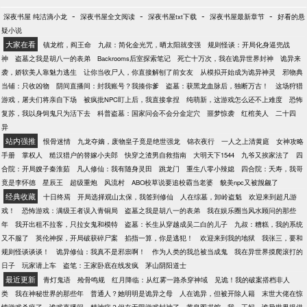
-
-
-
-
深夜书屋 纯洁滴小龙
深夜书屋全文阅读
深夜书屋txt下载
深夜书屋最新章节
好看的悬
疑小说
大家在看
镇龙棺，阎王命
九叔：简化金光咒，晒太阳就变强
规则怪谈：开局化身逼兜战
神
盗墓之我是胡八一的表弟
Backrooms后室探索笔记
死亡十万次，我在诡异世界封神
诡异来
袭，娇软美人靠魅力逃生
让你当收尸人，你直接解刨了前女友
从模拟开始成为诡异神灵
邪物典
当铺：只收凶物
阴间直播间：封我账号？我揍你爹
盗墓：获黑龙血脉后，独断万古！
这场狩猎
游戏，屠夫们将亲自下场
被疯批NPC盯上后，我直接拿捏
纯萌新，这游戏怎么还不上难度
恐怖
复苏，我以身饲鬼只为活下去
科普盗墓：国家问会不会分金定穴
噩梦惊袭
红棺美人
二十四
异
站内强推
恨骨迷情
九龙夺嫡，废物皇子竟是绝世强龙
锦衣夜行
一人之上清黄庭
女神攻略
手册
掌权人
糙汉猎户的替嫁小夫郎
快穿之渣男自救指南
大明天下1544
九爷又挨家法了
四
合院：开局嫂子秦淮茹
凡人修仙：我有随身灵田
跳龙门
重生八零小辣媳
四合院：夭寿，我哥
竟是李怀德
星辰王
超级重炮
风流村
ABO校草说要追校霸当老婆
貌美npc又被觊觎了
经典收藏
十日终焉
开局选择观山太保，我签到修仙
人在综墓，卸岭盗魁
欢迎来到超凡游
戏！
恐怖游戏：满级王者误入青铜局
盗墓之我是胡八一的表弟
我在娱乐圈当风水顾问的那些
年
我开出租不拉客，只拉女鬼和模特
盗墓：长生从穿越成吴二白的儿子
九叔：糟糕，我的系统
又不服了
英伦神探，开局破获碎尸案
掐指一算，你是逃犯！
欢迎来到我的地狱
我张三，要和
规则怪谈谈谈！
诡异修仙：我真不是邪祟啊！
作为人类的我总被当成鬼
我在异世界摸爬滚打的
日子
玩家请上车
盗笔：王家卧底在线发疯
茅山阴阳道士
最近更新
青灯鬼语
殓骨鸣规
红月降临：从红雾一路杀穿神域
见诡！我的破案搭档非人
类
我在神秘世界的那些年
普通人？她明明是诡异之母
人在诡异，但被开除人籍
末世大佬在惊