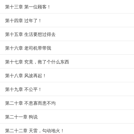
第十三章 第一位顾客！
第十四章 过年了！
第十五章 生活要想过得去
第十六章 老司机带带我
第十七章 究竟，救了个什么东西
第十八章 风波再起！
第十九章 不公平！
第二十章 不患寡而患不均
第二十一章 狗说
第二十二章 天雷，勾动地火！