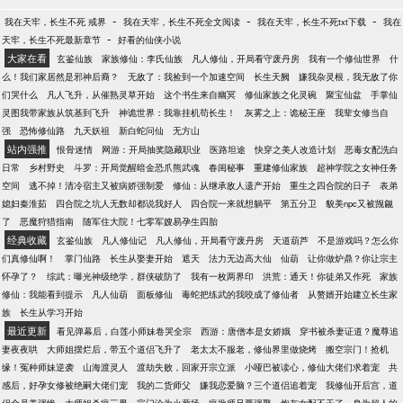
-
-
-
我在天牢，长生不死 戒界
我在天牢，长生不死全文阅读
我在天牢，长生不死txt下载
我在
-
天牢，长生不死最新章节
好看的仙侠小说
大家在看
玄鉴仙族
家族修仙：李氏仙族
凡人修仙，开局看守废丹房
我有一个修仙世界
什
么！我们家居然是邪神后裔？
无敌了：我捡到一个加速空间
长生天阙
嫌我杂灵根，我无敌了你
们哭什么
凡人飞升，从催熟灵草开始
这个书生来自幽冥
修仙家族之化灵碗
聚宝仙盆
手掌仙
灵图我带家族从筑基到飞升
神诡世界：我靠挂机苟长生！
灰雾之上：诡秘王座
我辈女修当自
强
恐怖修仙路
九天妖祖
新白蛇问仙
无方山
站内强推
恨骨迷情
网游：开局抽奖隐藏职业
医路坦途
快穿之美人改造计划
恶毒女配洗白
日常
乡村野史
斗罗：开局觉醒暗金恐爪熊武魂
春闺秘事
重建修仙家族
超神学院之女神任务
空间
逃不掉！清冷宿主又被病娇强制爱
修仙：从继承敌人遗产开始
重生之四合院的日子
表弟
媳妇秦淮茹
四合院之坑人无数却都说我好人
四合院一来就想躺平
第五分卫
貌美npc又被觊觎
了
恶魔狩猎指南
随军住大院！七零军嫂易孕生四胎
经典收藏
玄鉴仙族
凡人修仙记
凡人修仙，开局看守废丹房
天道葫芦
不是游戏吗？怎么你
们真修仙啊！
掌门仙路
长生从娶妻开始
遮天
法力无边高大仙
仙葫
让你做炉鼎？你让宗主
怀孕了？
综武：曝光神级绝学，群侠破防了
我有一枚两界印
洪荒：通天！你徒弟又作死
家族
修仙：我能看到提示
凡人仙葫
面板修仙
毒蛇把练武的我咬成了修仙者
从赘婿开始建立长生家
族
长生从学习开始
最近更新
看见弹幕后，白莲小师妹卷哭全宗
西游：唐僧本是女娇娥
穿书被杀妻证道？魔尊追
妻夜夜哄
大师姐摆烂后，带五个道侣飞升了
老太太不服老，修仙界里做烧烤
搬空宗门！抢机
缘！冤种师妹逆袭
山海渡灵人
渡劫失败，回家开宗立派
小哑巴被读心，修仙大佬们求着宠
共
感后，好孕女修被绝嗣大佬们宠
我的二货师父
嫌我恋爱脑？三个道侣追着宠
我修仙开后宫，道