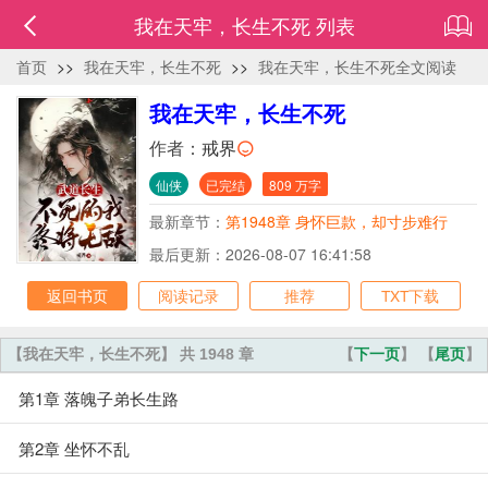
我在天牢，长生不死 列表
首页
>>
我在天牢，长生不死
>>
我在天牢，长生不死全文阅读
我在天牢，长生不死
作者：
戒界
仙侠
已完结
809 万字
最新章节：
第1948章 身怀巨款，却寸步难行
最后更新：2026-08-07 16:41:58
返回书页
阅读记录
推荐
TXT下载
【我在天牢，长生不死】 共 1948 章
【
下一页
】 【
尾页
】
第1章 落魄子弟长生路
第2章 坐怀不乱