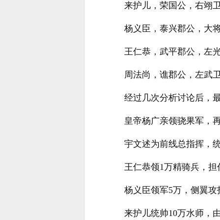
来护儿，荣国公，右翊
杨义臣，泰兴郡公，大
王仁恭，武平郡公，左
周法尚，谯郡公，左武
经过几次分析讨论后，
皇帝杨广亲领骁果军，
宇文述为前线总指挥，统
王仁恭领1万精骑兵，担
杨义臣领军5万，侧翼攻
来护儿统帅10万水师，