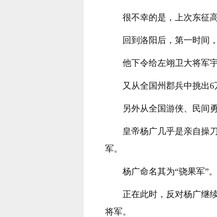
很不幸的是，上次东征高
回到洛阳后，第一时间
他下令给左翊卫大将军宇
又从全国州郡兵中挑出6
另外从全国游侠、民间勇
皇帝杨广几乎是亲自操刀
军。
杨广命名其为“骁果军”
正在此时，反对杨广继
将军。