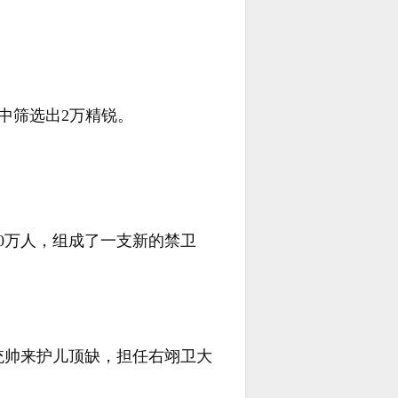
中筛选出2万精锐。
0万人，组成了一支新的禁卫
统帅来护儿顶缺，担任右翊卫大