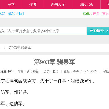
完本
作者
新书入库
阅读记录
悬疑
游戏
科幻
女生：
体育
古言
表
第903章 骁果军
第903章 骁果军
幸好遇见神
|
作者：
班门弄茶
|
分类：
玄幻
|
更新：2026-07-19 13:23:27
|
字数
次东征高句丽战争前，先干了一件事：组建骁果军。
国防军、州郡兵。
都军、边防军。