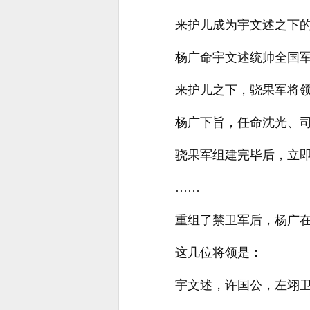
来护儿成为宇文述之下
杨广命宇文述统帅全国军
来护儿之下，骁果军将
杨广下旨，任命沈光、
骁果军组建完毕后，立
……
重组了禁卫军后，杨广
这几位将领是：
宇文述，许国公，左翊