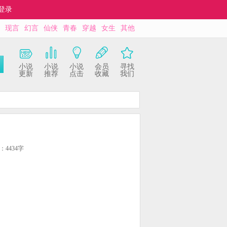
登录
现言
幻言
仙侠
青春
穿越
女生
其他
小说
小说
小说
会员
寻找
更新
推荐
点击
收藏
我们
：4434字