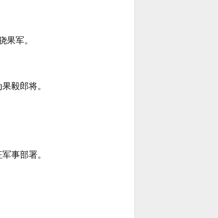
骁果军。
为果毅郎将。
征军事部署。