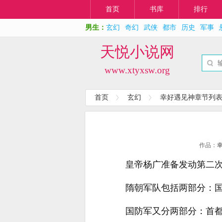
首页
书库
排行
男生：
玄幻
奇幻
武侠
都市
历史
军事
天悦小说网
www.xtyxsw.org
首页
玄幻
幸好遇见神章节列
作品：
皇帝杨广准备发动第二
隋朝军队包括两部分：
国防军又分两部分：首