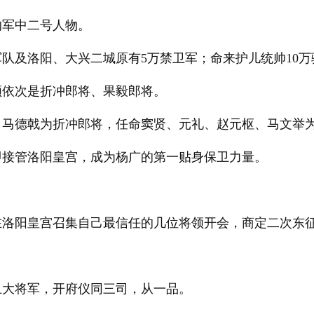
的军中二号人物。
队及洛阳、大兴二城原有5万禁卫军；命来护儿统帅10万
领依次是折冲郎将、果毅郎将。
司马德戟为折冲郎将，任命窦贤、元礼、赵元枢、马文举
即接管洛阳皇宫，成为杨广的第一贴身保卫力量。
在洛阳皇宫召集自己最信任的几位将领开会，商定二次东
卫大将军，开府仪同三司，从一品。