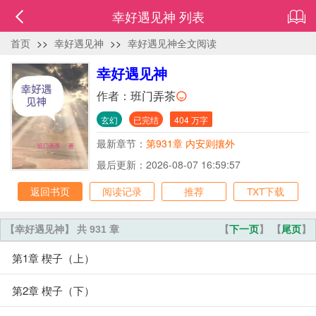
幸好遇见神 列表
首页
>>
幸好遇见神
>>
幸好遇见神全文阅读
幸好遇见神
作者：
班门弄茶
玄幻
已完结
404 万字
最新章节：
第931章 内安则攘外
最后更新：2026-08-07 16:59:57
返回书页
阅读记录
推荐
TXT下载
【幸好遇见神】 共 931 章
【
下一页
】 【
尾页
】
第1章 楔子（上）
第2章 楔子（下）