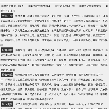
-
-
-
-
幸好遇见神 班门弄茶
幸好遇见神全文阅读
幸好遇见神txt下载
幸好遇见神最新章节
好
看的玄幻小说
大家在看
绝世道君
巫师：从骑士呼吸法开始肝经验
玄幻：长生神子，何须妹骨证道！
开局
奖励双修功法，女帝说想躺平
逆天悟性：从开创观想法开始长生
横推诡怪，我是极道武圣
开局
封王，从建立镇诡司开始
天域丹尊
采阴
开局大帝境无敌，一人独断万古！
双修魔尊，我以阴
阳证帝位
斗罗大陆之史莱克七怪的成神之路
从研发易筋经开始登临彼岸
仙武世界，有模拟器的
我横扫天骄
爹，别苟了出山吧，你真无敌了！
洪荒：我为器祖
开局鸿蒙不灭体，碾压亿万天
骄
苟在禁地十年，我摆烂都能无敌
武道封神，观摩即可加点！
绝世天资被欺辱，我叛出宗你哭
啥
站内强推
恨骨迷情
网游：开局抽奖隐藏职业
医路坦途
灵墟，剑棺，瞎剑客
锦衣夜行
快
穿之美人改造计划
恶毒女配洗白日常
乡村野史
斗罗：开局觉醒暗金恐爪熊武魂
春闺秘事
超
神学院之女神任务空间
修仙：从继承敌人遗产开始
风流村
表弟媳妇秦淮茹
明末大军阀
四合
院之坑人无数却都说我好人
四合院一来就想躺平
第五分卫
恶魔狩猎指南
随军住大院！七零军
嫂易孕生四胎
经典收藏
镇守藏经阁百年，投资天命反派
人族镇守使
绝世道君
我的修炼时间和人不一
样
开局封王，从建立镇诡司开始
镇守仙秦：地牢吞妖六十年
洪荒：开局昆仑山，化身亿亿
万
多子多福，从娶妻开始争霸天下
霸天武魂
修仙：从在炼器铺当厨子开始
西游：悟性逆天，
领悟天罡地煞
洪荒：我为器祖
亿倍返还：双手插兜，没有对手！
宿命之环
全职法师
八岁开
始模拟的我觉醒重瞳
我只是抢个机缘，怎么成天命之子
九叔大弟子，功法百倍增幅
我，用熟练
度加点，成就武林神话
谁说没灵根不能修仙的？
最近更新
成了反派却想当舔狗
异界游乐场
蛮荒古界记
封神：拜师元始，我竟成了周武