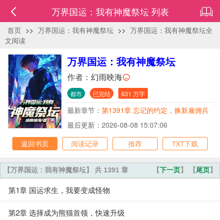
万界国运：我有神魔祭坛 列表
首页
>>
万界国运：我有神魔祭坛
>>
万界国运：我有神魔祭坛全
文阅读
万界国运：我有神魔祭坛
作者：
幻雨映海
都市
已完结
631 万字
最新章节：
第1391章 忘记的约定，换新雇佣兵
任务
最后更新：2026-08-08 15:07:06
返回书页
阅读记录
推荐
TXT下载
【万界国运：我有神魔祭坛】 共 1391 章
【
下一页
】 【
尾页
】
第1章 国运求生，我要变成怪物
第2章 选择成为熊猫首领，快速升级