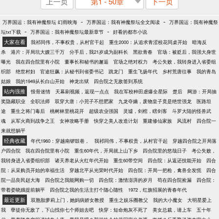
上一页
第1 - 50章
下一页
-
-
万界国运：我有神魔祭坛 幻雨映海
万界国运：我有神魔祭坛全文阅读
万界国运：我有神魔祭
-
-
坛txt下载
万界国运：我有神魔祭坛最新章节
好看的都市小说
大家在看
我祁同伟，不事权贵，从村官干起
重生2000：从追求青涩校花同桌开始
暗海反
杀
港片：开局坑大嫂三千万
分手后，我21岁成为副科长
黑欲青春
官场：被贬后，我强大身世
曝光
我在四合院里有小院
董事长和秘书的邂逅
官场之绝对权力
考公失败，我转身进入省委组
织部
绝世村妇
官途狂飙：从秘书到省委书记
跳龙门
重生飞扬年代
乡村荒唐往事
我的青岛
姑娘
我的1949从长白山开始
神龙出狱
四合院之无敌签到系统
站内强推
恨骨迷情
天幕刷视频，返现一点点
我在军校种田虐爆全星际
楚后
网游：开局抽
奖隐藏职业
全职法师
双穿大唐：小兕子不想肥家
九龙夺嫡，废物皇子竟是绝世强龙
医路坦
途
重生之将门毒后
桃树林里桃花开
超级农业强国
灵墟，剑棺，瞎剑客
斗罗大陆的怪兽武
魂
从军火商到战争之王
女神攻略手册
快穿之美人改造计划
重建修仙家族
风流村
四合院一
来就想躺平
经典收藏
年代1960：穿越南锣鼓巷，
我祁同伟，不事权贵，从村官干起
穿越四合院之开局落
户四合院
我在四合院里有小院
重生60年代，开局就上山下乡
四合院里的悠哉日子
考公失败，
我转身进入省委组织部
诸天养老从火红年代开始
重生60带空间
四合院：从返还技能开始
四合
院：从采购员开始的幸福生活
穿越北平从光荣时代开始
四合院：开局一把枪，禽兽全发慌
四合
院一品良民赵大海
四合院之我能网购一切
四合院：激情澎湃的岁月
苟在四合院捡漏
四合院：
带着娄晓娥提前躺平
四合院之我的生活主打个随心随性
1972，红旗招展的青春年代
最近更新
双胞胎萝莉上门，她妈病娇女教授
重生之娱乐圈教父
我的大小魔女
大明星爱上
我
孽徒你无敌了，下山找你七个师姐去吧
快穿：短命炮灰不死了
美女总裁，请上车
五十年