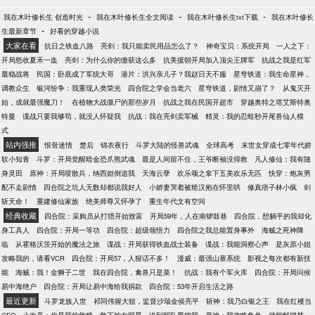
-
-
-
我在木叶修长生 创造时光
我在木叶修长生全文阅读
我在木叶修长生txt下载
我在木叶修长
-
生最新章节
好看的穿越小说
大家在看
抗日之铁血八路
亮剑：我只能卖民用品怎么了？
神奇宝贝：系统开局
一人之下：
开局怒收夏禾一血
亮剑：为什么你的缴获这么多
抗美援朝开局加入顶尖王牌军
抗战之我是红军
最稳战将
民国：卧底成了军统大哥
港片：洪兴亲儿子？我赵日天不服
星穹铁道：我生命星神，
调教众生
银河纷争：我重现人类荣光
四合院之学会当老六
星穹铁道，剧情又崩了？
从鬼灭开
始，成就最强魔刀！
在植物大战僵尸的那些岁月
抗战之我在民国开超市
穿越奥特之塔艾斯特奥
特曼
谍战只要我够苟，就没人怀疑我
抗战：我在亮剑卖军械
精灵：我的忍蛙秒开尾兽仙人模
式
站内强推
恨骨迷情
楚后
锦衣夜行
斗罗大陆的怪兽武魂
全球高考
末世女穿成七零年代娇
软小知青
斗罗：开局觉醒暗金恐爪熊武魂
最是人间留不住，王爷断袖没得救
凡人修仙：我有随
身灵田
原神：开局喷散兵，纳西妲倒追我
天海云孽
欢乐颂之拿下五美欢乐无匹
快穿：炮灰男
配不走剧情
四合院之坑人无数却都说我好人
小娇妻哭着被糙汉抱在怀里哄
修真痞子林小疯
剑
斩天命！
重建修仙家族
绝美师尊又怀孕了
重生年代文有空间
经典收藏
四合院：采购员从打猎开始致富
开局59年，人在南锣鼓巷
四合院，想躺平的我却化
身工具人
四合院：开局一等功
四合院：超级领悟力
四合院之我总能置身事外
海贼之死神降
临
从霍格沃茨开始的魔法之旅
谍战：开局获得铁血战士装备
谍战：我能洞察心声
是灰原小姐
攻略我的，请看VCR
四合院：开局57，人狠话不多！
漫威：最强山寨系统
影视之每次都有新技
能
海贼：我！金狮子二世
我在四合院，禽兽只是菜！
抗战：我有个军火库
四合院：开局问候
易中海绝户
四合院：开局让易中海给我捐款
四合院：53年开启生活之路
最近更新
斗罗龙族入世
祁同伟握大狙，监督沙瑞金侯亮平
斩神：我乃白银之王
我在红楼当