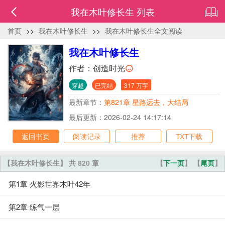
我在木叶修长生 列表
首页
>>
我在木叶修长生
>>
我在木叶修长生全文阅读
我在木叶修长生
作者：
创造时光
穿越
已完结
317 万字
最新章节：
第821章 星路远去，大结局
最后更新：2026-02-24 14:17:14
返回书页
阅读记录
推荐
TXT下载
【我在木叶修长生】 共 820 章
【
下一页
】 【
尾页
】
第1章 火影世界木叶42年
第2章 练气一层