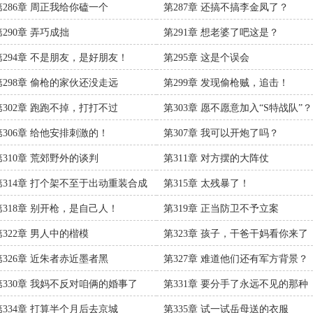
第286章 周正我给你磕一个
第287章 还搞不搞李金凤了？
第290章 弄巧成拙
第291章 想老婆了吧这是？
第294章 不是朋友，是好朋友！
第295章 这是个误会
第298章 偷枪的家伙还没走远
第299章 发现偷枪贼，追击！
第302章 跑跑不掉，打打不过
第303章 愿不愿意加入“S特战队”？
第306章 给他安排刺激的！
第307章 我可以开炮了吗？
第310章 荒郊野外的谈判
第311章 对方摆的大阵仗
第314章 打个架不至于出动重装合成
第315章 太残暴了！
吧？
第318章 别开枪，是自己人！
第319章 正当防卫不予立案
第322章 男人中的楷模
第323章 孩子，干爸干妈看你来了
第326章 近朱者赤近墨者黑
第327章 难道他们还有军方背景？
第330章 我妈不反对咱俩的婚事了
第331章 要分手了永远不见的那种
第334章 打算半个月后去京城
第335章 试一试岳母送的衣服