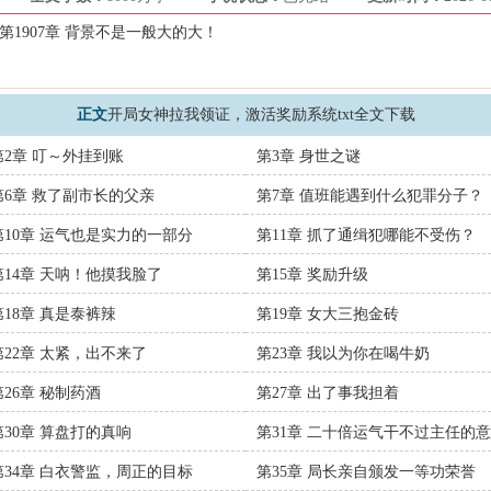
惊…
第1907章 背景不是一般大的大！
女神拉我领证，激活奖励系统
、
给事郎
、
开局女神拉我领证，激活奖励系统
开局女神拉我领证，激活奖励系统最新章节
、
开局女神拉我领证，激活奖励
文阅读
正文
开局女神拉我领证，激活奖励系统txt全文下载
第2章 叮～外挂到账
第3章 身世之谜
第6章 救了副市长的父亲
第7章 值班能遇到什么犯罪分子？
第10章 运气也是实力的一部分
第11章 抓了通缉犯哪能不受伤？
第14章 天呐！他摸我脸了
第15章 奖励升级
第18章 真是泰裤辣
第19章 女大三抱金砖
第22章 太紧，出不来了
第23章 我以为你在喝牛奶
第26章 秘制药酒
第27章 出了事我担着
第30章 算盘打的真响
第31章 二十倍运气干不过主任的
第34章 白衣警监，周正的目标
第35章 局长亲自颁发一等功荣誉