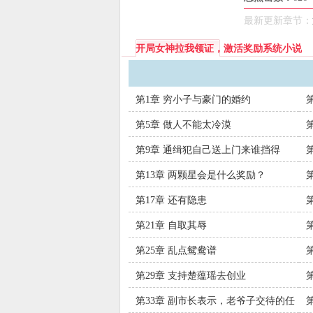
世，不禁更加震
最新更新章节：
Tags：
开局
励系统无弹窗、
开局女神拉我领证，激活奖励系统小说
激活奖励系统全
第1章 穷小子与豪门的婚约
第5章 做人不能太冷漠
第9章 通缉犯自己送上门来谁挡得
住？
第13章 两颗星会是什么奖励？
第17章 还有隐患
第21章 自取其辱
第25章 乱点鸳鸯谱
第29章 支持楚蕴瑶去创业
第33章 副市长表示，老爷子交待的任