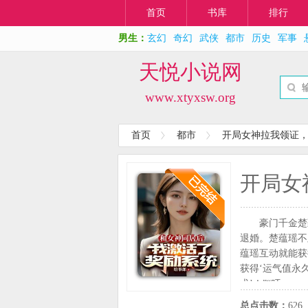
首页
书库
排行
男生：
玄幻
奇幻
武侠
都市
历史
军事
天悦小说网
www.xtyxsw.org
首页
都市
开局女神拉我领证
开局女
豪门千金楚
退婚。楚蕴瑶不
蕴瑶互动就能获
获得‘运气值永
术’！”“叮～
到，周正带着怀
总点击数：
626