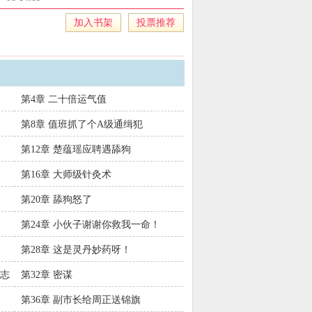
txt全集下载
、开局女神拉我领证，激活奖
加入书架
投票推荐
系统txt全文下载
、
开局女神拉我领证，
第4章 二十倍运气值
第8章 值班抓了个A级通缉犯
第12章 楚蕴瑶应聘遇舔狗
第16章 大师级针灸术
第20章 舔狗怒了
第24章 小伙子谢谢你救我一命！
第28章 这是灵丹妙药呀！
意志
第32章 密谋
第36章 副市长给周正送锦旗