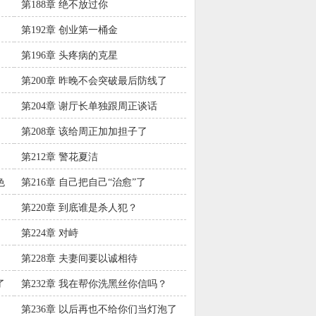
第188章 绝不放过你
第192章 创业第一桶金
第196章 头疼病的克星
第200章 昨晚不会突破最后防线了
吧？
第204章 谢厅长单独跟周正谈话
第208章 该给周正加加担子了
第212章 警花夏洁
色
第216章 自己把自己“治愈”了
第220章 到底谁是杀人犯？
第224章 对峙
第228章 夫妻间要以诚相待
了
第232章 我在帮你洗黑丝你信吗？
第236章 以后再也不给你们当灯泡了