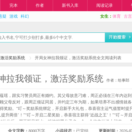
完本
作者
新书入库
阅读记录
悬疑
游戏
科幻
女生：
体育
古言
，激活奖励系统
开局女神拉我领证，激活奖励系统全文阅读列表
神拉我领证，激活奖励系统
作者：给事郎
蕴瑶，跟实习警员周正有婚约。其父母故意刁难，周正必须在三年内达到
顾父母反对，跟周正领证同居，并约定三年为期，如果培养不出感情就各
得奖励。“叮～奖励系统绑定，开启新手大礼包，恭喜宿主运气值暂时提升
久提升两倍’！”“叮～开启二星奖励，恭喜宿主获得‘近战之王’！”“叮～
……”从此后，周正顺风顺水，就连犯罪分子也一个一个的主动送上门来，
着自己孩子的楚蕴瑶来到了楚家，白衬衣肩章上的松枝和十字星花熠熠生
全文字数：
8000万字
小说状态：
已完结
更新时间：
2026-0