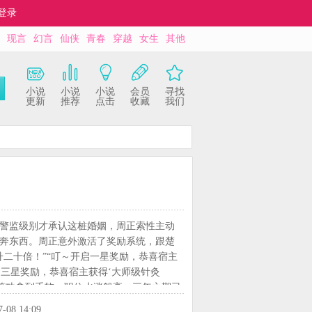
登录
现言
幻言
仙侠
青春
穿越
女生
其他
小说
小说
小说
会员
寻找
更新
推荐
点击
收藏
我们
警监级别才承认这桩婚姻，周正索性主动
奔东西。周正意外激活了奖励系统，跟楚
二十倍！”“叮～开启一星奖励，恭喜宿主
开启三星奖励，恭喜宿主获得‘大师级针灸
一等功拿到手软，职位水涨船高。三年之期已
辉！楚蕴瑶的父母偶然得知周正真正的身
7-08 14:09