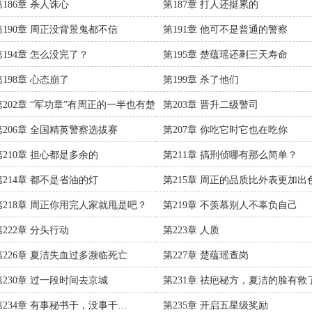
第186章 杀人诛心
第187章 打人还挺累的
第190章 周正没背景鬼都不信
第191章 他可不是普通的警察
第194章 怎么没完了？
第195章 楚蕴瑶还剩三天寿命
第198章 心态崩了
第199章 杀了他们
第202章 “军功章”有周正的一半也有楚
第203章 晋升二级警司
瑶的一半
第206章 全国精英警察选拔赛
第207章 你吃它时它也在吃你
第210章 担心都是多余的
第211章 搞刑侦哪有那么简单？
第214章 都不是省油的灯
第215章 周正的品质比外表更加出
第218章 周正你用完人家就甩是吧？
第219章 不羡慕别人不辜负自己
第222章 分头行动
第223章 人质
第226章 夏洁失血过多濒临死亡
第227章 楚蕴瑶查岗
第230章 过一段时间去京城
第231章 祛疤秘方，夏洁的脸有救
第234章 有事秘书干，没事干…
第235章 开启五星级奖励