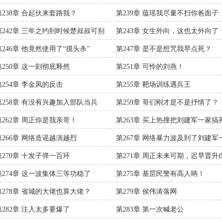
第238章 合起伙来套路我？
第239章 蕴瑶我尽量不扫你爸面子
第242章 三年之约到时候楚叔叔可别
第243章 女生外向，这也太外向了
言
吧？
第246章 他竟然使用了“摸头杀”
第247章 是不是想咒我早点死？
第250章 这一刻彻底释然
第251章 可怜的刘燕！
第254章 李金凤的反击
第255章 靶场训练遇兵王
第258章 有没有兴趣加入部队当兵
第259章 哥们刚才是不是抒情了？
？
第262章 周正你是我亲哥！
第263章 买上热搜把刘建军一家搞
搞臭
第266章 网络造谣越演越烈
第267章 网络暴力波及到了刘建军
家？
第270章 十发子弹一百环
第271章 周正未来可期，迟早晋升
衣警监
第274章 这一波集体三等功稳了
第275章 基层民警有高人呐！
第278章 省城的大佬也算大佬？
第279章 侯伟涛落网
第282章 注入太多要爆了
第283章 第一次喊老公