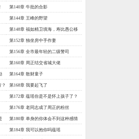
！
第140章 牛批的合影
第144章 王峰的野望
第148章 福如精卫填海，寿比愚公移
山
第152章 独坐房中手作妻
第156章 全市最年轻的二级警司
第160章 周正结交省城大佬
励
第164章 散财童子
行？
第168章 我要起飞了
第172章 蕴瑶你是不是怀上孩子了？
第176章 老同志成了周正的粉丝
是
第180章 单身的你体会不到这种感情
第184章 我可以抱你吗蕴瑶