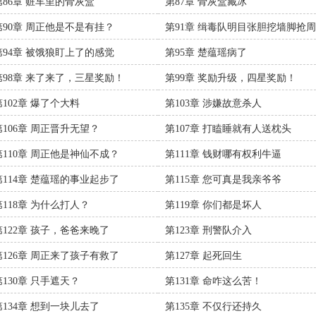
第86章 赃车里的骨灰盒
第87章 骨灰盒藏冰
第90章 周正他是不是有挂？
第91章 缉毒队明目张胆挖墙脚抢
第94章 被饿狼盯上了的感觉
第95章 楚蕴瑶病了
第98章 来了来了，三星奖励！
第99章 奖励升级，四星奖励！
第102章 爆了个大料
第103章 涉嫌故意杀人
第106章 周正晋升无望？
第107章 打瞌睡就有人送枕头
第110章 周正他是神仙不成？
第111章 钱财哪有权利牛逼
第114章 楚蕴瑶的事业起步了
第115章 您可真是我亲爷爷
第118章 为什么打人？
第119章 你们都是坏人
第122章 孩子，爸爸来晚了
第123章 刑警队介入
第126章 周正来了孩子有救了
第127章 起死回生
第130章 只手遮天？
第131章 命咋这么苦！
第134章 想到一块儿去了
第135章 不仅行还持久