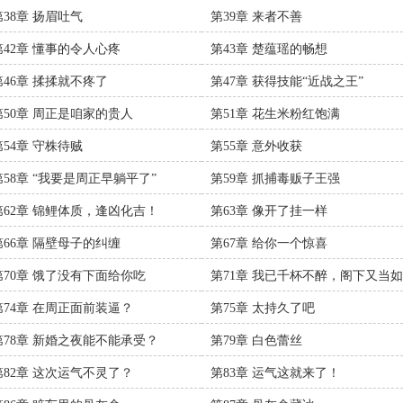
第38章 扬眉吐气
第39章 来者不善
第42章 懂事的令人心疼
第43章 楚蕴瑶的畅想
第46章 揉揉就不疼了
第47章 获得技能“近战之王”
第50章 周正是咱家的贵人
第51章 花生米粉红饱满
第54章 守株待贼
第55章 意外收获
第58章 “我要是周正早躺平了”
第59章 抓捕毒贩子王强
第62章 锦鲤体质，逢凶化吉！
第63章 像开了挂一样
第66章 隔壁母子的纠缠
第67章 给你一个惊喜
第70章 饿了没有下面给你吃
第71章 我已千杯不醉，阁下又当
应对？
第74章 在周正面前装逼？
第75章 太持久了吧
第78章 新婚之夜能不能承受？
第79章 白色蕾丝
第82章 这次运气不灵了？
第83章 运气这就来了！