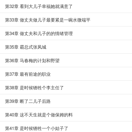
第32章 看到大儿子幸福她就满意了
第33章 做丈夫做儿子最要紧是一碗水微端平
第34章 做丈夫和儿子的的情绪管理
第35章 霸总式张凤城
第36章 马春梅的计划和野望
第37章 最有前途的职业
第38章 是时候牺牲个李主任了
第39章 断了二儿子后路
第40章 这不天生就是个做保姆的料
第41章 是时候牺牲一个小姑子了