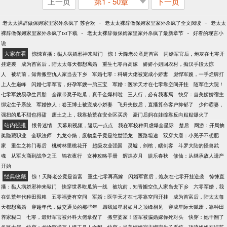
上一页
第1 - 50章
下一页
-
-
老太太裸辞做保姆家里家外杀疯了 苏合欢
老太太裸辞做保姆家里家外杀疯了全文阅读
老太太
-
-
裸辞做保姆家里家外杀疯了txt下载
老太太裸辞做保姆家里家外杀疯了最新章节
好看的现言小
说
大家在看
惊悚直播：黏人病娇邪神来敲门
惊！天降老公竟是首富
闪婚军官后，炮灰在七零开
挂逆袭
成为首富后，陆太太每天都想离婚
重生七零再高嫁
娇娇小姐回农村，痴汉手段太惊
人
被坑前，知青搬空仇人家当去下乡
军婚七零：科研大佬被宠成小娇妻
彪悍军嫂，一手烂牌打
上人生巅峰
闪婚七零军官，好孕军嫂一胎三宝
军婚：医学天才在七零靠空间开挂
随军住大院！
七零军嫂易孕生四胎
全家带凳子吃瓜，真千金爆料啦
三人行，必有我妻焉
快穿：当美媚娇宿主
绑定生子系统
军婚撩人：卷王博士被宠成小娇妻
飞升失败后，直播算命客户抑郁了
少帅霸妻，
强扭的瓜不甜也得甜
废土之上，我靠拾荒在安全区买房
豪门后妈在娃综靠反向贴贴爆火了
站内强推
恨骨迷情
天幕刷视频，返现一点点
我在军校种田虐爆全星际
楚后
网游：开局抽
奖隐藏职业
全职法师
九龙夺嫡，废物皇子竟是绝世强龙
医路坦途
双穿大唐：小兕子不想肥
家
重生之将门毒后
桃树林里桃花开
超级农业强国
灵墟，剑棺，瞎剑客
斗罗大陆的怪兽武
魂
从军火商到战争之王
锦衣夜行
女神攻略手册
辉煌岁月
娱乐春秋
修仙：从继承敌人遗产
开始
经典收藏
惊！天降老公竟是首富
重生七零再高嫁
闪婚军官后，炮灰在七零开挂逆袭
惊悚直
播：黏人病娇邪神来敲门
快穿世界吃瓜第一线
被坑前，知青搬空仇人家当去下乡
六零军婚，我
在饥荒年代种田囤粮
五零福妻有空间
军婚：医学天才在七零靠空间开挂
成为首富后，陆太太每
天都想离婚
穿越年代，做交通员的那些年
愿我如星君如月之顶峰相见
穿成星际天赋废，靠种田
养家糊口
七零，最野军官被外科大佬拿捏了
搬空婆家！随军被骗婚嫁你死对头
快穿：她干翻了