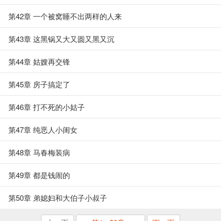
第42章 一个被窝睡不出两样的人来
第43章 这黑锅又大又圆又黑又沉
第44章 姑嫂再交锋
第45章 房子搞定了
第46章 打不死的小姑子
第47章 纯恶人小闺女
第48章 马春梅装病
第49章 都是钱闹的
第50章 弟媳妇和大伯子小叔子