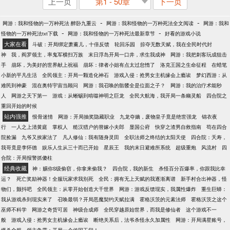
上一页
第1 - 50章
下一页
-
-
网游：我和怪物的一万种死法 醉卧九重云
网游：我和怪物的一万种死法全文阅读
网游：我和
-
-
怪物的一万种死法txt下载
网游：我和怪物的一万种死法最新章节
好看的游戏小说
大家在看
斗破：开局绑定萧薰儿，十倍反馈
轮回乐园
掠夺无数天赋，我在全民时代封
神
我，阎罗领主，率鬼军横扫万族
末日浮岛开局一口井，求生我成神
网游：我把刺客玩成狙击
手
崩坏，为美好的世界献上祝福
崩坏：律者小姐有点太过怠惰了
洛克王国之生命征程
在蜡笔
小新的平凡生活
全民领主：开局一颗造化神石
游戏入侵：抢男女主机缘会上瘾诶
梦幻西游：从
难民到神豪
混在奥特宇宙当顾问
网游：我召唤的骷髅全是位面之子？
网游：我的治疗术能秒
人
网游之天下第一
游戏：从蜥蜴到啃噬神明之巨龙
全民大航海，我开局一条幽灵船
四合院之
重回开始的时候
站内强推
恨骨迷情
网游：开局抽奖隐藏职业
九龙夺嫡，废物皇子竟是绝世强龙
锦衣夜
行
一人之上清黄庭
掌权人
糙汉猎户的替嫁小夫郎
显国公府
快穿之渣男自救指南
苟在四合
院捡漏
九爷又挨家法了
凡人修仙：我有随身灵田
全职法师之终结的太阳天使
四合院：夭寿，
我哥竟是李怀德
娱乐人生从三十而已开始
星辰王
我的末日避难所系统
超级重炮
风流村
四
合院：开局报警抓傻柱
经典收藏
神：赐你S级偷窃，你拿来偷我？
四合院，我的新生
杀怪百分百爆率，你跟我比幸
运？
死亡奖励神器！全服玩家求我别死
全民：拥有无上天赋的我逐渐离谱
新手村合出神器，怪
物们，颤抖吧
全民领主：从零开始创造大千世界
网游：游戏反馈现实，我属性爆炸
重生巨蟒：
我从游戏杀到现实来了
召唤最弱？开局恶魔契约天赋拉满
霍格沃茨的元素法师
霍格沃茨之这个
巫师不科学
网游之奇货可居
神级合成师
全民穿越原始世界，而我是修仙者
这个游戏不一
般
游戏入侵：抢男女主机缘会上瘾诶
断绝关系后，法爷杀怪永久加属性
网游：开局满星账号，