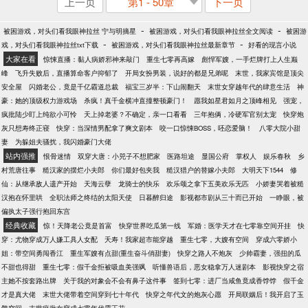
上一页
第1 - 50章
下一页
-
-
被困游戏，对头们看我眼神拉丝 宁与明摘星
被困游戏，对头们看我眼神拉丝全文阅读
被困游
-
-
戏，对头们看我眼神拉丝txt下载
被困游戏，对头们看我眼神拉丝最新章节
好看的现言小说
大家在看
惊悚直播：黏人病娇邪神来敲门
重生七零再高嫁
彪悍军嫂，一手烂牌打上人生巅
峰
飞升失败后，直播算命客户抑郁了
开局女扮男装，说好的都是兄弟呢
末世，我家宾馆是顶尖
安全屋
闪婚老公，竟是千亿霸道总裁
福宝三岁半：下山闹翻天
末世女穿越年代的肆意生活
神
豪：她的顶级权力游戏场
杀疯！真千金横冲直撞整顿豪门！
愿我如星君如月之顶峰相见
强宠，
疯批陆少盯上纯欲小可怜
天上掉老婆？不确定，亲一口看看
三年抱俩，冷硬军官别太宠
快穿炮
灰只想寿终正寝
快穿：当深情男配拿了爽文剧本
咬一口惊悚BOSS，呸恋爱脑！
八零大院小甜
妻
为躲姐夫骚扰，我闪婚豪门大佬
站内强推
恨骨迷情
双穿大唐：小兕子不想肥家
医路坦途
显国公府
掌权人
娱乐春秋
乡
村荒唐往事
糙汉家的摆烂小夫郎
你们最好包夹我
糙汉猎户的替嫁小夫郎
大明天下1544
修
仙：从继承敌人遗产开始
天海云孽
龙骑士的快乐
欢乐颂之拿下五美欢乐无匹
小娇妻哭着被糙
汉抱在怀里哄
全职法师之终结的太阳天使
日暮醉归途
影视都市剧从三十而已开始
一睁眼，被
偏执太子强行抱回东宫
经典收藏
惊！天降老公竟是首富
快穿世界吃瓜第一线
军婚：医学天才在七零靠空间开挂
快
穿：尤物穿成万人嫌工具人女配
夭寿！我家超市能穿越
重生七零，大嫂有空间
穿成六零娇小
姐：带空间勇闯香江
重生军嫂有点甜(重生奋斗俏甜妻)
快穿之路人不炮灰
少帅霸妻，强扭的瓜
不甜也得甜
重生七零：假千金拒被吸血美强飒
听懂兽语后，恶女稳拿万人迷剧本
影视快穿之宿
主她不按套路出牌
关于我的对象会不会有鼻子这件事
签到七零：进厂当咸鱼竟成香饽饽
假千金
才是真大佬
末世大佬带着空间穿到七十年代
快穿之年代文的炮灰心愿
开局联姻后！我开启了玉