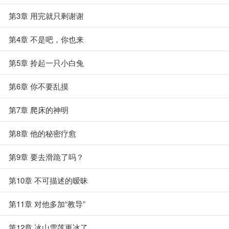
第3章 用完就只剩谢谢
第4章 不是吧，你也来
第5章 拎起一只小白兔
第6章 你不要乱摸
第7章 爬床的神明
第8章 他的秘密疗愈
第9章 要去滑跪了吗？
第10章 不可描述的暧昧
第11章 对他多加“教导”
第12章 冰山雪莲更冰了