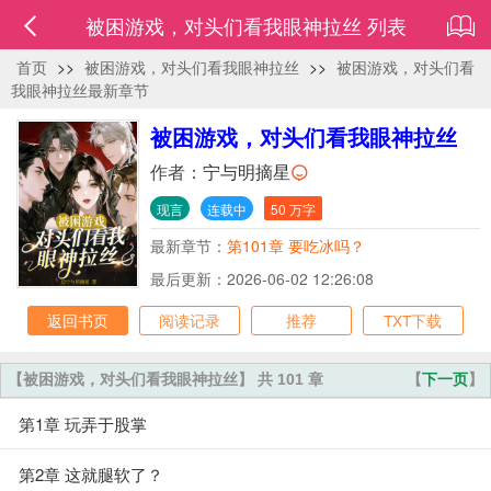
被困游戏，对头们看我眼神拉丝 列表
首页
>>
被困游戏，对头们看我眼神拉丝
>>
被困游戏，对头们看
我眼神拉丝最新章节
被困游戏，对头们看我眼神拉丝
作者：
宁与明摘星
现言
连载中
50 万字
最新章节：
第101章 要吃冰吗？
最后更新：2026-06-02 12:26:08
返回书页
阅读记录
推荐
TXT下载
【被困游戏，对头们看我眼神拉丝】 共 101 章
【
下一页
】
第1章 玩弄于股掌
第2章 这就腿软了？