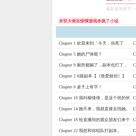
惊心动魄的初遇
最新更新章节：
后，叶清禾记忆
了。”
末世大佬在惊悚游戏杀疯了小说
Tags：
末世
末世大佬在惊悚
Chapter 1 欢迎来到「今天，你死了
C
吗？」游戏世界
Chapter 5 她的尸体呢？
C
Chapter 9 厕所都躺了，副本也打了，
这轰炸大鱿鱼她必须得吃上！
护
Chapter 2 A级副本【《致爱丽丝》】
Chapter 6 桌子上有字！
C
Chapter 10 我叫柳倩倩，是这个班的班
长。
你
Chapter 14 她不来，我就直接去找她。
请
Chapter 18 给直播间的观众朋友们来个
篝火表演
拖
Chapter 22 我想和你组队打副本。
C