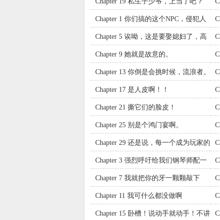
Chapter 19 私生子少爷，上当了吧？
C
Chapter 1 你们搞的这个NPC，侵犯人
C
家肖像权了吧
Chapter 5 诶呦，这是要娶媳妇了，高
C
兴得想诈尸啊？
Chapter 9 她就是故意的。
C
Chapter 13 你倒是会挑时候，流浪者。
C
Chapter 17 是人皮啊！！
人
Chapter 21 撕它们的脸皮！
C
Chapter 25 别是个鸿门宴啊。
他
Chapter 29 还是说，每一个成为玩家的
C
人都有潜力成为这样的神
嘛
Chapter 3 强烈呼吁给我们钢琴师配一
C
个翻译师！
Chapter 7 我就把你的牙一颗颗敲下
来，串成项链。
Chapter 11 我可什么都没做啊
C
Chapter 15 卧槽！说动手就动手！不讲