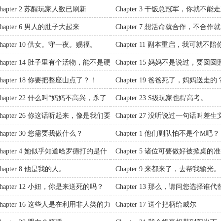
hapter 2 苏醒玩家人数已刷新
Chapter 3 干饭总冠军，你就不能
门？
hapter 6 男人的肚子大起来
Chapter 7 想活命就合作，不合作就
死。
hapter 10 供女。守一夜。赐福。
Chapter 11 副本重启，我可就不陪
玩儿了
Chapter 14 肚子里有个活物，能不是硬
Chapter 15 妈妈不是说过，要囡囡
吗？
好弟弟吗？
hapter 18 你要把整座山点了？！
Chapter 19 爸爸死了，妈妈送走的
hapter 22 什么叫“妈妈不高兴，杀了
Chapter 23 S级玩家也得高考。
奶就高兴了”？
Chapter 26 你这话听起来，像是我们要
Chapter 27 没听说过一句话叫差生
视你一样。
多？
hapter 30 您需要我做什么？
Chapter 1 他们副队怕不是个M吧？
Chapter 4 她似乎知道哈罗德打的是什
Chapter 5 诸位可要做好被掀桌的
主意了。
hapter 8 他是我的人。
Chapter 9 来都来了，去帮我输光。
hapter 12 小妞，你是来送死的吗？
Chapter 13 那么，请问您选择谁代
叙安先生上场？
Chapter 16 这些人是在利用非人类的力
Chapter 17 送个把柄给威尔
进行跨国犯罪