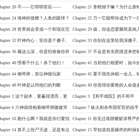
是专门针对我的。
产生物没兴趣。
hapter 20 不——它明明答应——
Chapter 21 拿蜡烛干嘛？为什么拿
烛？
Chapter 24 海神的馈赠？人鱼的眼球？
Chapter 25 万一它能帮你成为下一
，是人鱼卵。
正的人鱼王呢？
Chapter 28 世界就会变成一个和现在完
Chapter 29 操，你这恋爱脑简直病
不同的样子。
肓了。
Chapter 32 叶神内心：笑你是个傻子。
Chapter 33 你别在这里给我演傻子
Chapter 36 藏这么深，你是怕谁偷你井
Chapter 37 不会是有东西摸进来把
子吗。
师带走了吧？
hapter 40 愣着干什么！杀了他们！
Chapter 41 当初他们相爱时，如今
鱼王是人鱼王吗？
hapter 44 钢琴师，首位神级玩家
Chapter 45 要不我先休眠一会儿，
们腾个地方？
hapter 48 叶神是认同他们的判断
Chapter 49 你觉得你要救的人命值
少？
Chapter 2 这个副本，要赢得漂亮，更
Chapter 3 【和平戏院】的不和平
让他们输得惨烈。
Chapter 6 六神就得抱着钢琴师嗷嗷哭
Chapter 7 纵火刺杀帝国军官的凶
就藏在你们中间！
Chapter 10 跑什么啊？我就是你们要找
Chapter 11 你见过谁跟蝼蚁讲尊严
人。
Chapter 14 算不上毁尸灭迹，还是有点
Chapter 15 早知道前面爆炸的时候
惜。
炸那几辆车了。