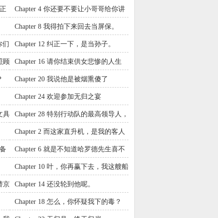
本
走正
Chapter 4 你还要不要让小哥哥给你讲
故事呢？
Chapter 8 我得拍下来回去当屏保。
你们
Chapter 12 纠正一下，是当孙子。
照顾
Chapter 16 请你结束供女悲惨的人生
？
Chapter 20 我说他是被烟熏傻了
Chapter 24 欢迎参加无归之宴
文具
Chapter 28 特别行动队的最高领导人，
也是你日后的直属领导。
Chapter 2 而这家直升机，是我的客人
——
准备
Chapter 6 就是不知道哈罗德先生喜不
喜欢我送上的谢礼？
Chapter 10 叶，你再赢下去，我这艘船
就得改名叫‘归叶号’了
替京
Chapter 14 还没轮到他呢。
Chapter 18 怎么，你怀疑我下的毒？