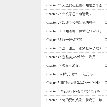
武德！
务
Chapter 19 人鱼的心脏也不知道是什么
C
味道的。
Chapter 23 什么意思？邀请我？
哦
Chapter 27 欢迎各位来到我的村子——
泣血岛。
全
Chapter 31 你知道哪口井才是‘正确’的
吗？
Chapter 35 玩一场灯下黑
盖
Chapter 39 这一路上，都紧张坏了吧？
C
Chapter 43 别整美人计那套，没用。
C
Chapter 47 知女莫若父。
C
Chapter 1 到底是‘意外’，还是‘认
为’的？
要
Chapter 5 我们先去抢敌军的一个小队
吧。
了
Chapter 9 毕竟我们不会再有第二个钢
琴师了！
的
Chapter 13 俺的要给娘吃，爹说了，娘
以前最喜欢吃甜的了。
可