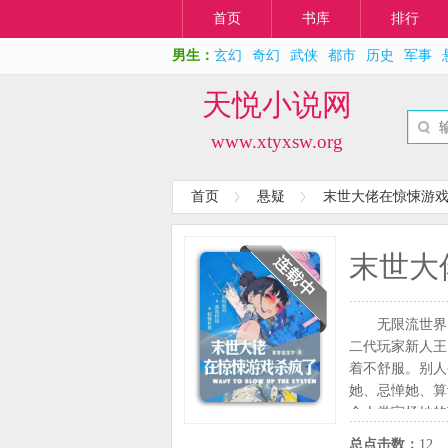
首页
书库
排行
男生：
玄幻
奇幻
武侠
都市
历史
军事
天悦小说网
www.xtyxsw.org
首页
悬疑
末世大佬在惊悚游
末世大
无限流世界
二代玩家新人王
着不舒服。别人
她、忌惮她、算
全人类宣扬她的
却有一个人一直
总点击数：
12