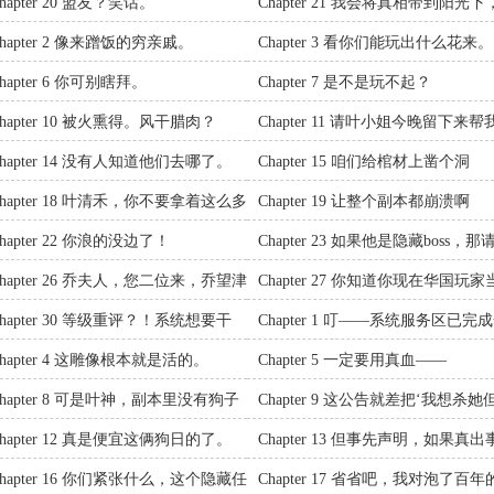
hapter 20 盟友？笑话。
Chapter 21 我会将真相带到阳光下
向你承诺。
hapter 2 像来蹭饭的穷亲戚。
Chapter 3 看你们能玩出什么花来。
hapter 6 你可别瞎拜。
Chapter 7 是不是玩不起？
hapter 10 被火熏得。风干腊肉？
Chapter 11 请叶小姐今晚留下来帮
头
hapter 14 没有人知道他们去哪了。
Chapter 15 咱们给棺材上凿个洞
Chapter 18 叶清禾，你不要拿着这么多
Chapter 19 让整个副本都崩溃啊
的性命跟你一起赌！
hapter 22 你浪的没边了！
Chapter 23 如果他是隐藏boss，那
告诉我，她是谁？
Chapter 26 乔夫人，您二位来，乔望津
Chapter 27 你知道你现在华国玩家
知道吗？
的号召力有多高吗？
hapter 30 等级重评？！系统想要干
Chapter 1 叮——系统服务区已完
？
球同步更新！
hapter 4 这雕像根本就是活的。
Chapter 5 一定要用真血——
Chapter 8 可是叶神，副本里没有狗子
Chapter 9 这公告就差把‘我想杀她
不掉’摆在明面上了。
hapter 12 真是便宜这俩狗日的了。
Chapter 13 但事先声明，如果真出
了，我优先保自己。
Chapter 16 你们紧张什么，这个隐藏任
Chapter 17 省省吧，我对泡了百年