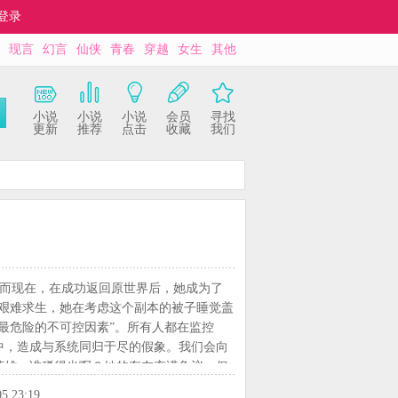
登录
现言
幻言
仙侠
青春
穿越
女生
其他
小说
小说
小说
会员
寻找
更新
推荐
点击
收藏
我们
而现在，在成功返回原世界后，她成为了
里艰难求生，她在考虑这个副本的被子睡觉盖
“最危险的不可控因素”。所有人都在监控
中，造成与系统同归于尽的假象。我们会向
英雄，谁稀得当啊？她的存在充满争议，但
唯一看透她的人。不经意间的擦肩而过、
05 23:19