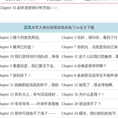
、一次次全然交付的携手对抗，将两人的命运彻底交织在一起。再后来，
Chapter 33 副本崩溃倒计时开始——
混乱，只记得末日世界的事情，甚至险些失手杀了京叙安。他站在她床前
大佬在惊悚游戏杀疯了
、
暮春莲花梦
、
末世大佬在惊悚游戏杀疯了txt全
游戏杀疯了最新章节
、
末世大佬在惊悚游戏杀疯了txt全文下载
、
末世大佬
正文
末世大佬在惊悚游戏杀疯了txt全文下载
hapter 2 睡个回笼觉再说。
Chapter 3 你好，请问你，看到了什
么？
hapter 6 赌局已封盘！
Chapter 7 你的仇，当然是你自己来
报。
Chapter 10 我们是特别行动队的，来保
Chapter 11 这个人比我们想象的，
你。
险得多
Chapter 3 重要的是，我们要活下去。
Chapter 4 你俩是香饽饽啊？
hapter 7 抓到你了！
Chapter 8 条例里没说学生不能申
位置。
Chapter 11 就她那副清高的样子，我给
Chapter 12 烦死了，谁会理他啊。
说，全都是装出来的。
Chapter 15 班长大人，有句话说得好，
Chapter 16 为什么是我？！
神容易送神难啊．
Chapter 19 等等等等——叶神手里那根
Chapter 20 谁说弹不了？
把是啥时候拿的？
hapter 23 那你可就收不了场了——
Chapter 24 曙光。我们组织的名字