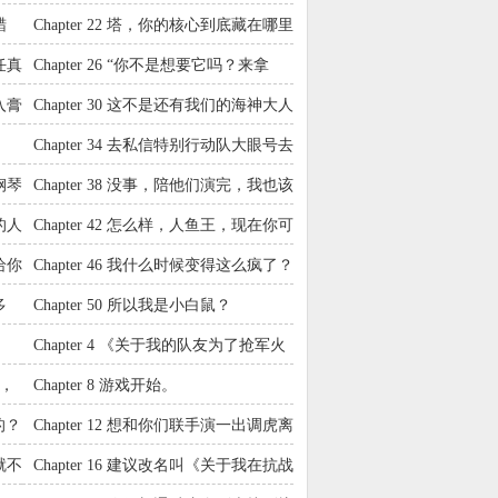
蜡
Chapter 22 塔，你的核心到底藏在哪里
呢？
任真
Chapter 26 “你不是想要它吗？来拿
啊。”
入膏
Chapter 30 这不是还有我们的海神大人
在呢。
。
Chapter 34 去私信特别行动队大眼号去
啊。
钢琴
Chapter 38 没事，陪他们演完，我也该
回去了。
的人
Chapter 42 怎么样，人鱼王，现在你可
以满足了吗？
给你
Chapter 46 我什么时候变得这么疯了？
多
Chapter 50 所以我是小白鼠？
Chapter 4 《关于我的队友为了抢军火
库而决定去救人这件事》
手，
Chapter 8 游戏开始。
的？
Chapter 12 想和你们联手演一出调虎离
山，看先生意下如何？
就不
Chapter 16 建议改名叫《关于我在抗战
副本当厨神这件事》