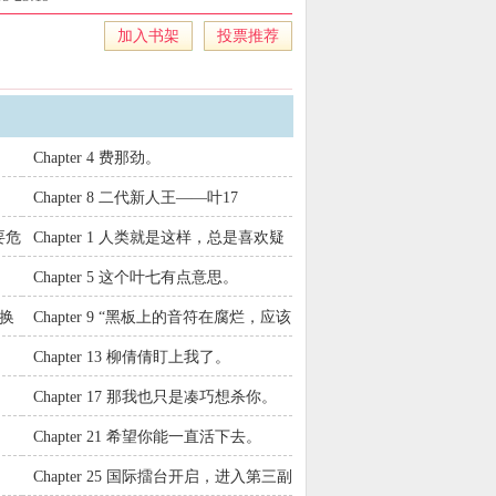
她遭遇联合围杀，失去了所有记忆。醒来
，眼眶泛红，却笑着说：“我记得你就够
加入书架
投票推荐
集下载
、末世大佬在惊悚游戏杀疯了无弹窗、
在惊悚游戏杀疯了全文阅读
Chapter 4 费那劲。
Chapter 8 二代新人王——叶17
要危
Chapter 1 人类就是这样，总是喜欢疑
神疑鬼。
Chapter 5 这个叶七有点意思。
请换
Chapter 9 “黑板上的音符在腐烂，应该
有多少根头发？”
Chapter 13 柳倩倩盯上我了。
Chapter 17 那我也只是凑巧想杀你。
Chapter 21 希望你能一直活下去。
。
Chapter 25 国际擂台开启，进入第三副