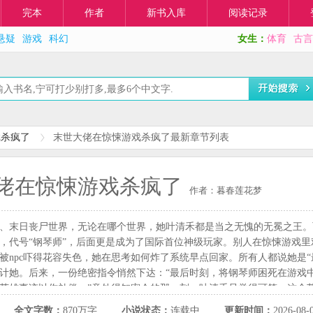
完本
作者
新书入库
阅读记录
悬疑
游戏
科幻
女生：
体育
古言
戏杀疯了
末世大佬在惊悚游戏杀疯了最新章节列表
佬在惊悚游戏杀疯了
作者：暮春莲花梦
、末日丧尸世界，无论在哪个世界，她叶清禾都是当之无愧的无冕之王。
，代号“钢琴师”，后面更是成为了国际首位神级玩家。别人在惊悚游戏
被npc吓得花容失色，她在思考如何炸了系统早点回家。所有人都说她是
计她。后来，一份绝密指令悄然下达：“最后时刻，将钢琴师困死在游戏
英雄事迹以作补偿。”意外得知密令的那一刻，叶清禾只觉得可笑。这个
站在她的身边。京叙安，曾经的实力派演员，现在的惊悚游戏玩家，更是
全文字数：
870万字
小说状态：
连载中
更新时间：
2026-08-