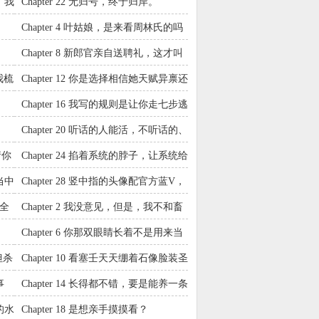
，我
Chapter 22 无归号，终于归岸。
Chapter 4 叶姑娘，是来看周林氏的吗
Chapter 8 新郎官亲自送聘礼，这才叫
郑重嘛。
我梳
Chapter 12 你是选择相信她天赋异禀还
是怀疑她身份造假？
Chapter 16 我写的规则是让你走七步逃
命，不是让你原地反杀啊！
Chapter 20 听话的人能活，不听话的、
乱跑的，死了就死了
请你
Chapter 24 掐着系统的脖子，让系统给
我把这个异常撤销？
当中
Chapter 28 竖中指的头像配官方蓝V，
这反差感
成全
Chapter 2 我没意见，但是，我不和畜
生合作。
Chapter 6 你那双眼睛长着不是用来当
装饰品的
但杀
Chapter 10 看塞壬天天绷着石像脸装圣
人怪累的，打个招呼。
事
Chapter 14 长得都不错，要是能养一条
就好了。
的水
Chapter 18 是想亲手摸摸看？