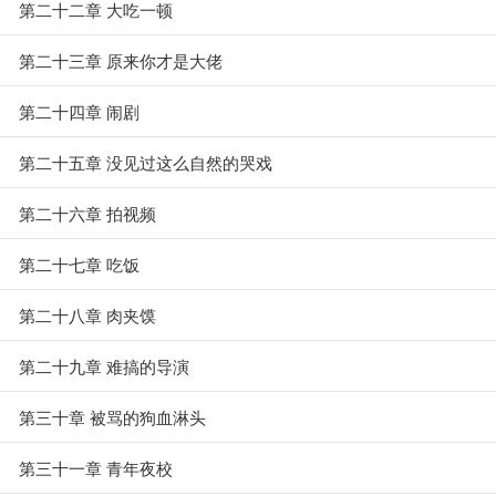
第二十二章 大吃一顿
第二十三章 原来你才是大佬
第二十四章 闹剧
第二十五章 没见过这么自然的哭戏
第二十六章 拍视频
第二十七章 吃饭
第二十八章 肉夹馍
第二十九章 难搞的导演
第三十章 被骂的狗血淋头
第三十一章 青年夜校