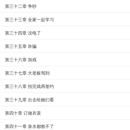
第三十二章 争吵
第三十三章 全家一起学习
第三十四章 没电了
第三十五章 诈骗
第三十六章 加戏
第三十七章 大老板驾到
第三十八章 拍完戏再签约
第三十九章 出去给她们看
第四十章 订做衣裳
第四十一章 泉水都救不了