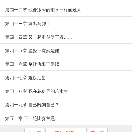
第四十二章 钱像冰冷的雨水一样砸过来
第四十三章 漏出马脚！
第四十四章 又一起雕塑受害者……
第四十五章 监控下竟然是他
第四十六章 别让仇恨再延续
第四十七章 难以启齿
第四十八章 死在花房里的艺术生
第四十九章 自己雕刻自己？
第五十章 下一轮比赛主题