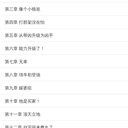
第三章 像个小狼崽
第四章 打群架没在怕
第五章 从帮凶升级为凶手
第六章 能力升级了！
第七章 无辜
第八章 绵羊初登场
第九章 媒婆痣
第十章 他是买家！
第十一章 顶天立地
第十二章 赵宅迎来魔丸了