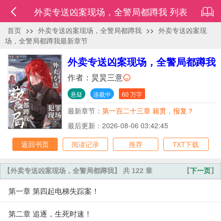
外卖专送凶案现场，全警局都蹲我 列表
首页
>>
外卖专送凶案现场，全警局都蹲我
>>
外卖专送凶案现
场，全警局都蹲我最新章节
外卖专送凶案现场，全警局都蹲我
作者：
炅炅三意
悬疑
连载中
60 万字
最新章节：
第一百二十三章 籍贯，报复？
最后更新：2026-08-06 03:42:45
返回书页
阅读记录
推荐
TXT下载
【外卖专送凶案现场，全警局都蹲我】 共 122 章
【
下一页
】
第一章 第四起电梯失踪案！
第二章 追逐，生死时速！