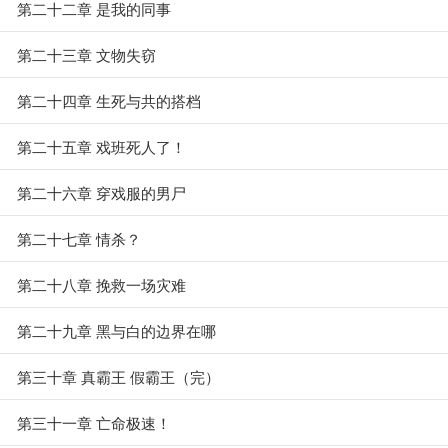
第二十二章 是我的同事
第二十三章 文物失窃
第二十四章 生死与共的搭档
第二十五章 戏班死人了！
第二十六章 穿戏服的男尸
第二十七章 情杀？
第二十八章 挽救一场灾难
第二十九章 黑与白的边界在哪
第三十章 真霸王 假霸王（完）
第三十一章 亡命极速！