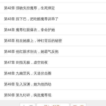
第42章 强吻失控魔尊，生死绑定
第43章 捏下巴，把吃醋魔尊训乖了
第44章 魔尊红眼爆衣，拿命护她
第45章 枕在她膝上，神钉背后的秘密
第46章 他红眼求别去，她霸气反抱
第47章 剑指无极，虚空前夜
第48章 九幽罡风，天道伏击圈
第49章 坠入深渊，她为他挡劫
第50章 第九钉碎，疯批魔尊现