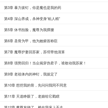
第3章 暴力拔钉，你是魔也是我的药
第4章 深山养成，杀神变身“粘人精”
第5章 休书拍脸，魔尊为我撑腰
第6章 圣骨为甲，他为她俯首称臣
第7章 魔尊护妻回苏家，苏绾带他清算
第8章 强势回归！当众揭穿伪君子，谁敢动我苏家！
第9章 老祖体内的神钉，我拔定了
第10章 想挖我的骨，先问问我同不同意
第11章 天道睁眼了，老娘给它戳瞎
第12章 魔尊发烧了，赖在我床上不走