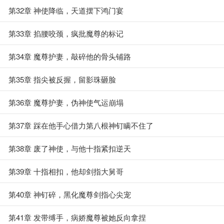
第32章 神使降临，天道摆下鸿门宴
第33章 掐腰咬颈，疯批魔尊的标记
第34章 魔尊护妻，敲碎他的骨头铺路
第35章 指尖被反握，留影珠砸脸
第36章 魔尊护妻，伪神使气运崩塌
第37章 踩在他手心借力第八根神钉瞒不住了
第38章 废了神使，与他十指紧扣逆天
第39章 十指相扣，他却剑指大舅哥
第40章 神钉碎，黑化魔尊剑指心尖宠
第41章 发带缚手，病娇魔尊被她反向拿捏