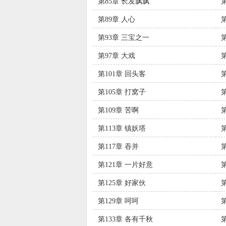
第85章 长发飘飘
第89章 人心
第93章 三宝之一
第97章 大戏
第101章 回头客
第105章 打窝子
第109章 苦啊
第113章 镇妖塔
第117章 吞并
第121章 一片好意
第125章 好家伙
第129章 呵呵
第133章 各有千秋