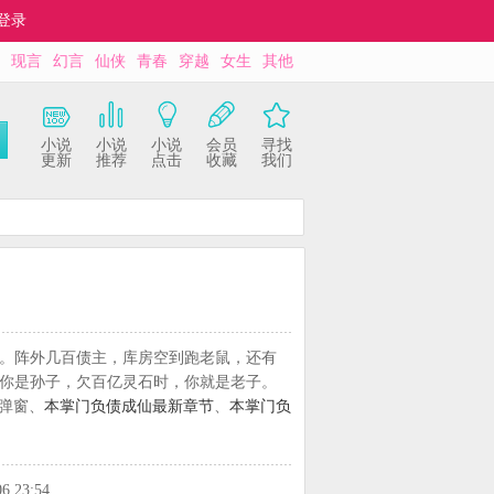
登录
现言
幻言
仙侠
青春
穿越
女生
其他
小说
小说
小说
会员
寻找
更新
推荐
点击
收藏
我们
。阵外几百债主，库房空到跑老鼠，还有
你是孙子，欠百亿灵石时，你就是老子。
弹窗、
本掌门负债成仙最新章节
、
本掌门负
06 23:54