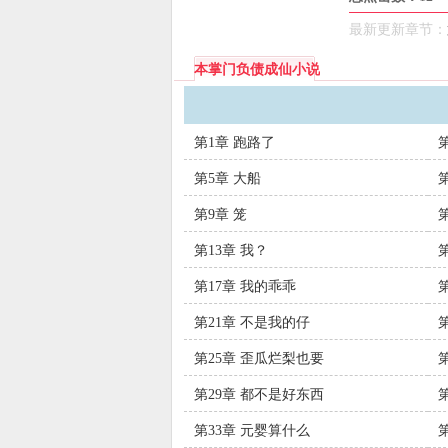
最新更新章节：
本掌门负债成仙小说
第1章 跑路了
第5章 大船
第9章 笼
第13章 我？
第17章 我的乖乖
第21章 不是我的仔
第25章 歪瓜烂梨也要
第29章 都不是好东西
第
第33章 元婴算什么