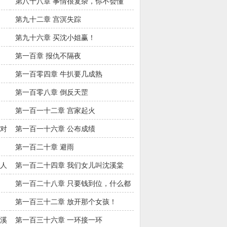
第八十八章 事情很复杂，你不会懂
第九十二章 宫溟失踪
第九十六章 买沈小姐赢！
第一百章 报仇不隔夜
第一百零四章 牛扒要几成熟
第一百零八章 倒反天罡
第一百一十二章 宫家起火
找对
第一百一十六章 公布成绩
第一百二十章 避雨
有人
第一百二十四章 我们女儿叫沈溪棠
第一百二十八章 只要钱到位，什么都
可以
第一百三十二章 放开那个女孩！
沈溪
第一百三十六章 一环接一环