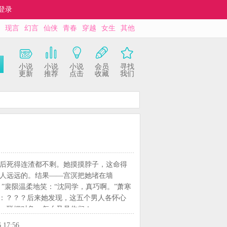
登录
现言
幻言
仙侠
青春
穿越
女生
其他
小说
小说
小说
会员
寻找
更新
推荐
点击
收藏
我们
后死得连渣都不剩。她摸摸脖子，这命得
人远远的。结果——宫溟把她堵在墙
”裴陨温柔地笑：“沈同学，真巧啊。”萧寒
棠：？？？后来她发现，这五个男人各怀心
…联姻对象，怎么又是你们！
txt全集下载
、网恋奔现玩脱，纯情妹宝疯
 17:56