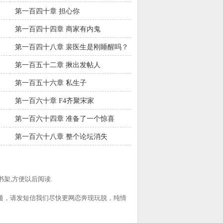
第一百四十章 担心你
第一百四十四章 商家有内鬼
第一百四十八章 裴医生是刚睡醒吗？
第一百五十二章 揪出发帖人
第一百五十六章 私生子
第一百六十章 F4齐聚宋家
第一百六十四章 准备了一个惊喜
第一百六十八章 整个论坛消失
架,方便以后阅读.
遁，请发短信我们尽快更网恋奔现玩脱，纯情