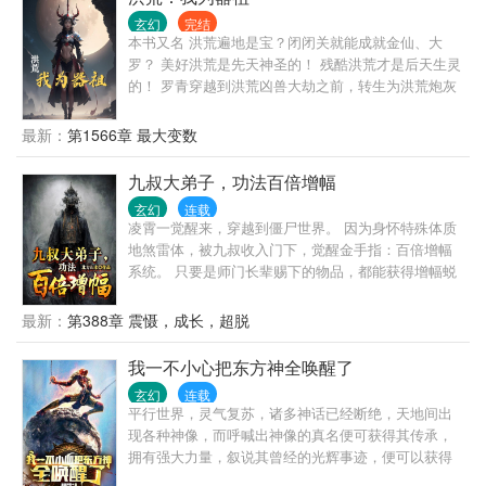
解、领悟大道，《教学相长》效果+1000%。注：六个
玄幻
完结
席位只有两个席位各有一次更改的机会。】 【《分宝
本书又名 洪荒遍地是宝？闭闭关就能成就金仙、大
岩》（等级一）：你可以通过‘灵性’提升物品等级，蕴
罗？ 美好洪荒是先天神圣的！ 残酷洪荒才是后天生灵
养宝物。】 【《衍法》（等级一）：你可以建立研发
的！ 罗青穿越到洪荒凶兽大劫之前，转生为洪荒炮灰
任务，获取灵感，研发武学，完成任务可获得‘心
后天生灵。 凭借大道之眼，观摩万物，仿制灵宝，成
得’与‘灵性’。当前可创建任务数量：2。】 …… 登临彼
就洪荒器道老祖。 且看后天蝼蚁如何一步步抗争天
最新：
第1566章 最大变数
岸之日，阎闯笑道：“我没有专门钻研武学，那些只是
命！ 捕猎先天神只，逆反先天神圣！ 从后天生灵一步
给弟子们讲道过程中的感悟而已。” ……
步走向至高巅峰！
九叔大弟子，功法百倍增幅
玄幻
连载
凌霄一觉醒来，穿越到僵尸世界。 因为身怀特殊体质
地煞雷体，被九叔收入门下，觉醒金手指：百倍增幅
系统。 只要是师门长辈赐下的物品，都能获得增幅蜕
变。 中品法器护身八卦增幅为下品灵器地坤护身八
卦… 茅山符咒百倍增幅为八奇迹：通天箓... 上品法器
最新：
第388章 震慑，成长，超脱
尚方宝剑直接增幅为灵器：青龙剑……
我一不小心把东方神全唤醒了
玄幻
连载
平行世界，灵气复苏，诸多神话已经断绝，天地间出
现各种神像，而呼喊出神像的真名便可获得其传承，
拥有强大力量，叙说其曾经的光辉事迹，便可以获得
更多的力量。 穿越来的苏御赫然发现自己知晓无数神