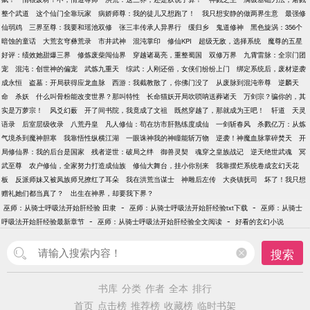
整个武道
这个仙门全靠玩家
病娇师尊：我的徒儿又想跑了！
我只想安静的做两界生意
最强修
仙弱鸡
三界至尊：我要和瑶池双修
张三丰传承人异界行
缓归乡
鬼道修神
黑色旋涡：356个
暗蚀的童话
大荒玄穹彝荒录
市井武神
混沌掌印
修仙KPI
超级无敌，选择系统
魔尊的五星
好评：绩效她甜爆三界
修炼废柴闯仙界
穿越诸葛亮，重整蜀国
双修万界
九霄雷脉：全宗门团
宠
混沌：创世神的偏宠
武炼九重天
综武：人刚还俗，女侠们纷纷上门
绑定系统后，废材逆袭
成永恒
盗墓：开局获得应龙血脉
西游：我截教散了，你佛门没了
从废脉到混沌帝尊
逆麟天
命
杀妖
什么叫骨粉能改变世界？那叫特性
长命猫妖开局吹唢呐送葬诸天
万剑宗？骗你的，其
实是万萝宗！
风爻幻薮
开了间书院，我竟成了文祖
既然穿越了，那就成为王吧！
轩道
天灵
语录
后室层级收录
八荒丹皇
凡人修仙：苟在坊市肝熟练度成仙
一剑斩春风
杀戮亿万：从炼
气境杀到魔神胆寒
我靠悟性纵横江湖
一眼诛神我的神瞳能斩万物
逆袭！神魔血脉掌碎焚天
开
局修仙界：我的后台是国家
残者逆世：破局之绊
御兽灵契
魂穿之皇族战记
逆天绝世武魂
冥
武至尊
农户修仙，全家努力打造成仙族
修仙大舞台，挂小你别来
我靠摆烂系统卷成玄幻天花
板
反派师妹又被凤族师兄撩红了耳朵
我在洪荒当谋士
神雕后左传
大炎镇抚司
坏了！我只想
赠礼她们都当真了？
出生在神界，却要我下界？
-
-
巫师：从骑士呼吸法开始肝经验 田隶
巫师：从骑士呼吸法开始肝经验txt下载
巫师：从骑士
-
-
呼吸法开始肝经验最新章节
巫师：从骑士呼吸法开始肝经验全文阅读
好看的玄幻小说
搜索
书库
分类
作者
全本
排行
首页
点击榜
推荐榜
收藏榜
临时书架