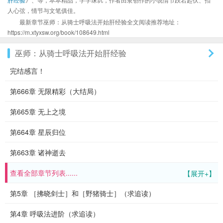
人心弦，情节与文笔俱佳。
最新章节巫师：从骑士呼吸法开始肝经验全文阅读推荐地址：
https://m.xtyxsw.org/book/108649.html
巫师：从骑士呼吸法开始肝经验
完结感言！
第666章 无限精彩（大结局）
第665章 无上之境
第664章 星辰归位
第663章 诸神逝去
查看全部章节列表......
【展开+】
第5章 ［拂晓剑士］和［野猪骑士］（求追读）
第4章 呼吸法进阶（求追读）