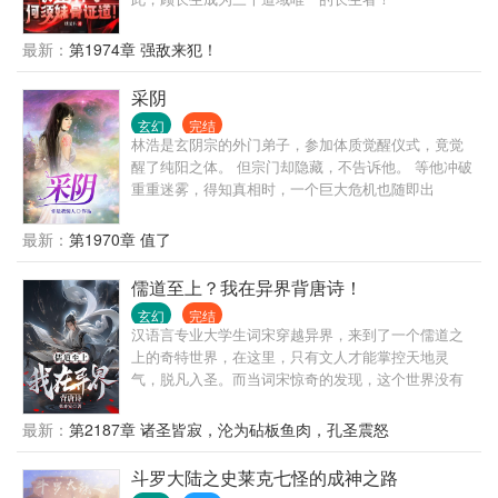
最新：
第1974章 强敌来犯！
采阴
玄幻
完结
林浩是玄阴宗的外门弟子，参加体质觉醒仪式，竟觉
醒了纯阳之体。 但宗门却隐藏，不告诉他。 等他冲破
重重迷雾，得知真相时，一个巨大危机也随即出
现……
最新：
第1970章 值了
儒道至上？我在异界背唐诗！
玄幻
完结
汉语言专业大学生词宋穿越异界，来到了一个儒道之
上的奇特世界，在这里，只有文人才能掌控天地灵
气，脱凡入圣。而当词宋惊奇的发现，这个世界没有
李白，没有杜甫，而作为熟练背诵唐诗三百首的他而
言，这无疑是最好的时代。 爽文，日更，带脑慎入，
最新：
第2187章 诸圣皆寂，沦为砧板鱼肉，孔圣震怒
看文不就图个乐？
斗罗大陆之史莱克七怪的成神之路