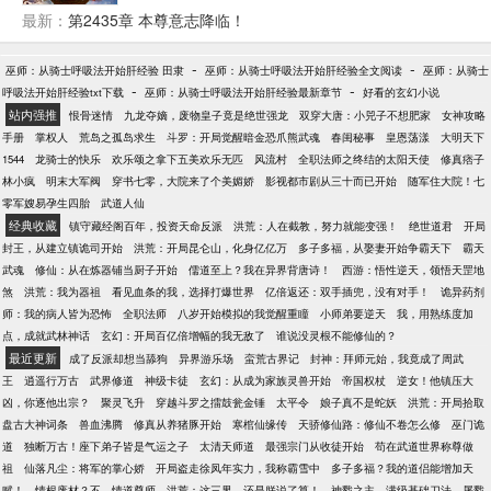
名！ 众人所说的神兽猿猴，苏御一看，那不是齐天大
最新：
第2435章 本尊意志降临！
圣孙悟空吗？ 被人嘲笑满头是大包的神像，苏御一
看，那不是西天如来吗？ 道教天尊、佛教二圣，诸多
-
-
巫师：从骑士呼吸法开始肝经验 田隶
巫师：从骑士呼吸法开始肝经验全文阅读
巫师：从骑士
神像被苏御唤醒，冲出宇宙，成就诸天最强。
-
-
呼吸法开始肝经验txt下载
巫师：从骑士呼吸法开始肝经验最新章节
好看的玄幻小说
站内强推
恨骨迷情
九龙夺嫡，废物皇子竟是绝世强龙
双穿大唐：小兕子不想肥家
女神攻略
手册
掌权人
荒岛之孤岛求生
斗罗：开局觉醒暗金恐爪熊武魂
春闺秘事
皇恩荡漾
大明天下
1544
龙骑士的快乐
欢乐颂之拿下五美欢乐无匹
风流村
全职法师之终结的太阳天使
修真痞子
林小疯
明末大军阀
穿书七零，大院来了个美媚娇
影视都市剧从三十而已开始
随军住大院！七
零军嫂易孕生四胎
武道人仙
经典收藏
镇守藏经阁百年，投资天命反派
洪荒：人在截教，努力就能变强！
绝世道君
开局
封王，从建立镇诡司开始
洪荒：开局昆仑山，化身亿亿万
多子多福，从娶妻开始争霸天下
霸天
武魂
修仙：从在炼器铺当厨子开始
儒道至上？我在异界背唐诗！
西游：悟性逆天，领悟天罡地
煞
洪荒：我为器祖
看见血条的我，选择打爆世界
亿倍返还：双手插兜，没有对手！
诡异药剂
师：我的病人皆为恐怖
全职法师
八岁开始模拟的我觉醒重瞳
小师弟要逆天
我，用熟练度加
点，成就武林神话
玄幻：开局百亿倍增幅的我无敌了
谁说没灵根不能修仙的？
最近更新
成了反派却想当舔狗
异界游乐场
蛮荒古界记
封神：拜师元始，我竟成了周武
王
逍遥行万古
武界修道
神级卡徒
玄幻：从成为家族灵兽开始
帝国权杖
逆女！他镇压大
凶，你逐他出宗？
聚灵飞升
穿越斗罗之擂鼓瓮金锤
太平令
娘子真不是蛇妖
洪荒：开局拾取
盘古大神词条
兽血沸腾
修真从养猪豚开始
寒棺仙缘传
天骄修仙路：修仙不卷怎么修
巫门诡
道
独断万古！座下弟子皆是气运之子
太清天师道
最强宗门从收徒开始
苟在武道世界称尊做
祖
仙落凡尘：将军的掌心娇
开局盗走徐凤年实力，我称霸雪中
多子多福？我的道侣能增加天
赋！
情根废材？不，情道尊师
洪荒：这三界，还是朕说了算！
神戮之主
满级基础刀法，屠戮