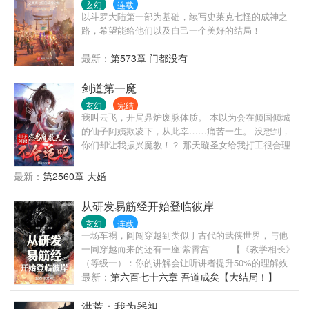
玄幻
连载
以斗罗大陆第一部为基础，续写史莱克七怪的成神之
路，希望能给他们以及自己一个美好的结局！
最新：
第573章 门都没有
剑道第一魔
玄幻
完结
我叫云飞，开局鼎炉废脉体质。 本以为会在倾国倾城
的仙子阿姨欺凌下，从此幸……痛苦一生。 没想到，
你们却让我振兴魔教！？ 那天璇圣女给我打工很合理
吧！ 剑道天才随我抢地盘没问题吧！ 我身为魔教教主
摆烂应该的吧！
最新：
第2560章 大婚
从研发易筋经开始登临彼岸
玄幻
连载
一场车祸，阎闯穿越到类似于古代的武侠世界，与他
一同穿越而来的还有一座‘紫霄宫’—— 【《教学相长》
（等级一）：你的讲解会让听讲者提升50%的理解效
率，并且，听讲者的理解跟思考将反馈给你，你将获
最新：
第六百七十六章 吾道成矣【大结局！】
得相应‘心得’。】 【《大道蒲团》（等级一）：紫霄宫
中有六个大道蒲团，可以帮助听讲者更好的聆听讲
洪荒：我为器祖