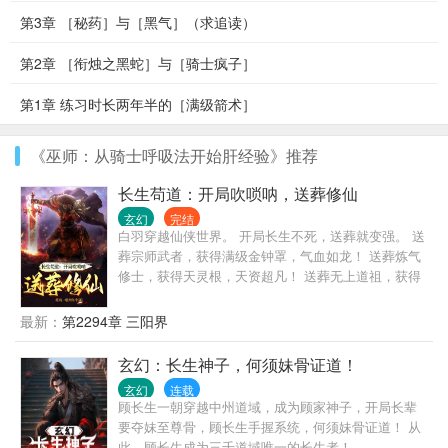
第3章 ［秘药］与［黑气］（求追读）
第2章 ［衔烛之黑蛇］与［骑士疯子］
第1章 练习时长两年半的［满级箭术］
《巫师：从骑士呼吸法开始肝经验》推荐
长生苟道：开局吹唢呐，送葬修仙
玄幻
完结
白羽穿越仙侠世界。 开局长生不死，送葬就变强。 送
葬宗师武者，获得满级金钟罩，气血如龙！ 送葬炼气
修士，获得天灵根，天资超凡！ 送葬无上道祖，获得
三千大道，独断万古！ 白羽：我不一定能超越你，但
我肯定超度你。 送葬亿万年，坐看万古浮沉。 当他手
最新：
第2294章 三阳界
执白幡，黑狗相伴，露出了沙包大的拳头。 诸天万界
都轰动了。 他来了，他来了，三葬帝君他来了。 黑狗
玄幻：长生神子，何须妹骨证道！
白幡，天地难安。 白羽灿烂一笑： 白事一条龙了解一
玄幻
连载
下。
顾长生一朝穿越中州道域，成为顾家神子，开局长辈
要夺妹至尊骨，顾长生手握系统，何须妹骨证道！ 从
此，顾长生成为三千道域唯一的长生者！