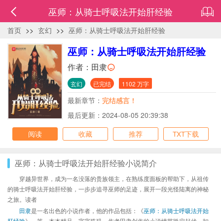
巫师：从骑士呼吸法开始肝经验
首页
>>
玄幻
>>
巫师：从骑士呼吸法开始肝经验
巫师：从骑士呼吸法开始肝经验
作者：
田隶
玄幻
已完结
1102 万字
最新章节：
完结感言！
最后更新：2024-08-05 20:39:38
阅读
收藏
推荐
TXT下载
巫师：从骑士呼吸法开始肝经验小说简介
穿越异世界，成为一名没落的贵族领主，在熟练度面板的帮助下，从祖传
的骑士呼吸法开始肝经验，一步步追寻巫师的足迹，展开一段光怪陆离的神秘
之旅。读者
田隶
是一名出色的小说作者，他的作品包括：《
巫师：从骑士呼吸法开始
肝经验
》、等，本本精品，字字珠玑，作者田隶创作的小说情节跌宕起伏、扣