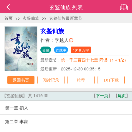
玄鉴仙族 列表
首页
>>
玄鉴仙族
>>
玄鉴仙族最新章节
玄鉴仙族
作者：
季越人
仙侠
连载中
1018 万字
最新章节：
第一千三百四十七章 同谋（1＋1/2）
万事达孙铭浩白银盟加更1/2
最后更新：2025-12-30 00:35:15
返回书页
阅读记录
推荐
TXT下载
【玄鉴仙族】 共 1419 章
【
下一页
】 【
尾页
】
第一章 初入
第二章 李家