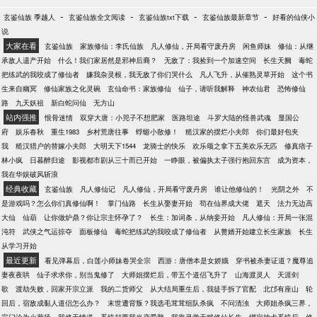
-
-
-
-
玄鉴仙族 季越人
玄鉴仙族全文阅读
玄鉴仙族txt下载
玄鉴仙族最新章节
好看的仙侠小
说
大家在看
玄鉴仙族
家族修仙：李氏仙族
凡人修仙，开局看守废丹房
闲鱼师妹
修仙：从继
承敌人遗产开始
什么！我们家居然是邪神后裔？
无敌了：我捡到一个加速空间
长生天阙
毒蛇
把练武的我咬成了修仙者
嫌我杂灵根，我无敌了你们哭什么
凡人飞升，从催熟灵草开始
这个书
生来自幽冥
修仙家族之化灵碗
玄仙命书：家族修仙
仙子，请听我解释
神农仙君
恐怖修仙
路
九天妖祖
新白蛇问仙
无方山
站内强推
恨骨迷情
双穿大唐：小兕子不想肥家
医路坦途
斗罗大陆的怪兽武魂
显国公
府
娱乐春秋
重生1983
乡村荒唐往事
蜉蝣小散修！
糙汉家的摆烂小夫郎
你们最好包夹
我
糙汉猎户的替嫁小夫郎
大明天下1544
龙骑士的快乐
欢乐颂之拿下五美欢乐无匹
修真痞子
林小疯
日暮醉归途
影视都市剧从三十而已开始
一睁眼，被偏执太子强行抱回东宫
成为资本，
我在华娱破风斩浪
经典收藏
玄鉴仙族
凡人修仙记
凡人修仙，开局看守废丹房
谁让他修仙的！
光阴之外
不
是游戏吗？怎么你们真修仙啊！
掌门仙路
长生从娶妻开始
苟在仙界成大佬
遮天
法力无边高
大仙
仙葫
让你做炉鼎？你让宗主怀孕了？
长生：加词条，从纳妾开始
凡人修仙：开局一张混
沌符
武侠之气运掠夺
面板修仙
毒蛇把练武的我咬成了修仙者
从赘婿开始建立长生家族
长生
从学习开始
最近更新
看见弹幕后，白莲小师妹卷哭全宗
西游：唐僧本是女娇娥
穿书被杀妻证道？魔尊追
妻夜夜哄
仙子求求你，别当鬼修了
大师姐摆烂后，带五个道侣飞升了
山海渡灵人
天涯剑
歌
渡劫失败，回家开宗立派
我的二货师父
从大结局重生后，我徒手拆了官配
北邙有座山
轮
回后，宿敌成黏人道侣怎么办？
末世遭背叛？我选毛茸茸组队杀疯
不问清浊
大师姐杀疯三界，