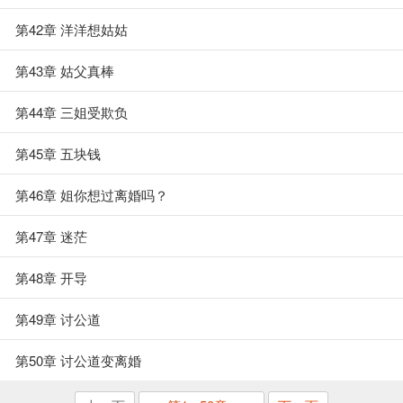
第42章 洋洋想姑姑
第43章 姑父真棒
第44章 三姐受欺负
第45章 五块钱
第46章 姐你想过离婚吗？
第47章 迷茫
第48章 开导
第49章 讨公道
第50章 讨公道变离婚